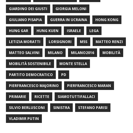
GIARDINO DEI GIUSTI
GIORGIA MELONI
GIULIANO PISAPIA
GUERRA IN UCRAINA
HONG KONG
HUNG GAR
HUNG KUEN
ISRAELE
LEGA
LETIZIA MORATTI
LORSIGNORI
M5S
MATTEO RENZI
MATTEO SALVINI
MILANO
MILANO2016
MOBILITÀ
MOBILITÀ SOSTENIBILE
MONTE STELLA
PARTITO DEMOCRATICO
PD
PIERFRANCESCO MAJORINO
PIERFRANCESCO MARAN
PRIMARIE
RICETTE
SIAMOTUTTIFALLACI
SILVIO BERLUSCONI
SINISTRA
STEFANO PARISI
VLADIMIR PUTIN