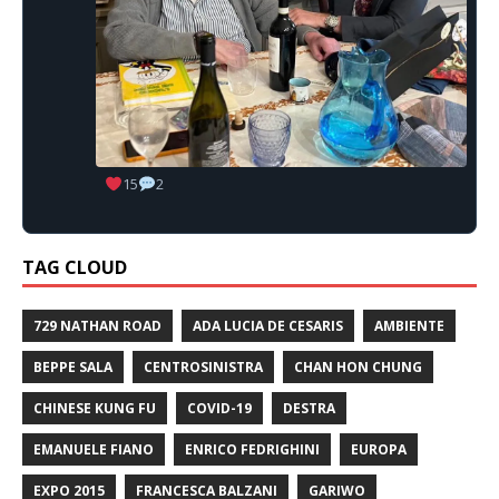
15
2
TAG CLOUD
729 NATHAN ROAD
ADA LUCIA DE CESARIS
AMBIENTE
BEPPE SALA
CENTROSINISTRA
CHAN HON CHUNG
CHINESE KUNG FU
COVID-19
DESTRA
EMANUELE FIANO
ENRICO FEDRIGHINI
EUROPA
EXPO 2015
FRANCESCA BALZANI
GARIWO