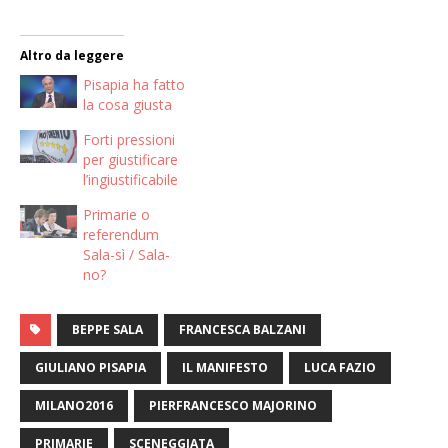
Altro da leggere
Pisapia ha fatto
la cosa giusta
Forti pressioni
per giustificare
l’ingiustificabile
Primarie o
referendum
Sala-sì / Sala-
no?
BEPPE SALA
FRANCESCA BALZANI
GIULIANO PISAPIA
IL MANIFESTO
LUCA FAZIO
MILANO2016
PIERFRANCESCO MAJORINO
PRIMARIE
SCENEGGIATA