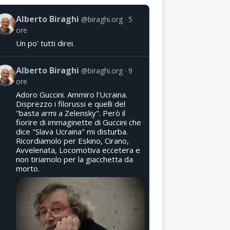
Alberto Biraghi
@biraghi.org
5
ore
Un po' tutti direi.
Alberto Biraghi
@biraghi.org
9
ore
Adoro Guccini. Ammiro l'Ucraina.
Disprezzo i filorussi e quelli del
"basta armi a Zelensky". Però il
fiorire di immaginette di Guccini che
dice "Slava Ucraina" mi disturba.
Ricordiamolo per Eskino, Cirano,
Avvelenata, Locomotiva eccetera e
non tiriamolo per la giacchetta da
morto.