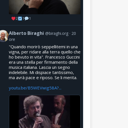
2
1
1
Alberto Biraghi
@biraghi.org
20
ore
"Quando morirò seppellitemi in una
vigna, per ridare alla terra quello che
ho bevuto in vita". Francesco Guccini
era una stella per firmamento della
musica italiana. Lascia un segno
indelebile. Mi dispiace tantissimo,
ma avrà pace e riposo. Se li merita.
youtu.be/B5WEVwig58A?...