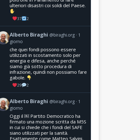
ulteriori disastri coi soldi del Paese.
37
2
Alberto Biraghi
@biraghi.org
1
giorno
che quei fondi possono essere
utilizzati in scostamento solo per
energia e difesa, anche perché
siamo già sotto procedura di
infrazione, quindi non possiamo fare
gabole.
29
2
Alberto Biraghi
@biraghi.org
1
giorno
Oggi il ￼ Partito Democratico ha
firmato una mozione scritta da M5S
in cui si chiede che i fondi del SAFE
siano utilizzati per la sanità.
Esattamente come Matteo Salvini,