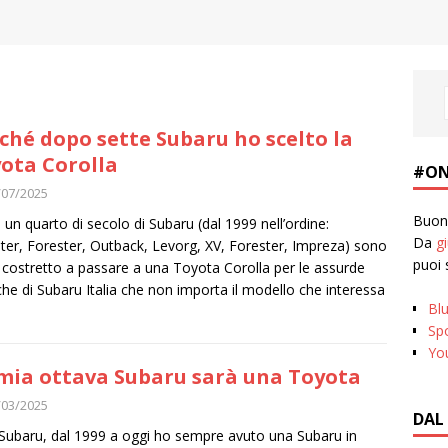
ché dopo sette Subaru ho scelto la
ota Corolla
#ON
/07/2025
Buona
un quarto di secolo di Subaru (dal 1999 nell’ordine:
Da
g
ter, Forester, Outback, Levorg, XV, Forester, Impreza) sono
puoi 
 costretto a passare a una Toyota Corolla per le assurde
iche di Subaru Italia che non importa il modello che interessa
Bl
Spo
Yo
mia ottava Subaru sarà una Toyota
/03/2025
DAL
Subaru, dal 1999 a oggi ho sempre avuto una Subaru in