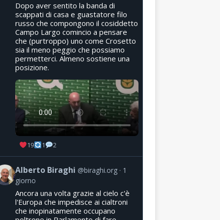
Dopo aver sentito la banda di
scappati di casa e guastatore filo
russo che compongono il cosiddetto
Campo Largo comincio a pensare
che (purtroppo) uno come Crosetto
sia il meno peggio che possiamo
permetterci. Almeno sostiene una
posizione.
19
1
2
Alberto Biraghi
@biraghi.org
1
giorno
Ancora una volta grazie al cielo c'è
l'Europa che impedisce ai cialtroni
che inopinatamente occupano
poltrone in Parlamento di fare