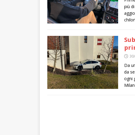
più d
aggio
chilo
Sub
pri
30
Da un
da se
ogni 
Milan