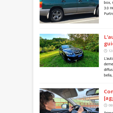
box, 
3.0 H
Purtr
L’a
gui
12
L’aut
demen
diffu
bella,
Con
[ag
08
Prime