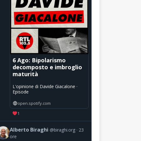
6 Ago: Bipolarismo
decomposto e imbroglio
maturità
L'opinione di Davide Giacalone ·
Episode
open.spotify.com
1
Alberto Biraghi
@biraghi.org
23
ore