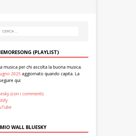
EMORESONG (PLAYLIST)
 musica per chi ascolta la buona musica.
iugno 2025
aggiornato quando capita. La
seguire qui:
uesky (con i commenti)
tify
uTube
 MIO WALL BLUESKY