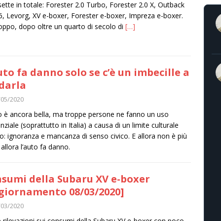
sette in totale: Forester 2.0 Turbo, Forester 2.0 X, Outback
6, Levorg, XV e-boxer, Forester e-boxer, Impreza e-boxer.
oppo, dopo oltre un quarto di secolo di
[…]
uto fa danno solo se c’è un imbecille a
darla
/05/2020
o è ancora bella, ma troppe persone ne fanno un uso
ziale (soprattutto in Italia) a causa di un limite culturale
so: ignoranza e mancanza di senso civico. E allora non è più
 allora l’auto fa danno.
sumi della Subaru XV e-boxer
giornamento 08/03/2020]
/03/2020
 rilevazioni sui consumi della Subaru XV e-boxer con poco