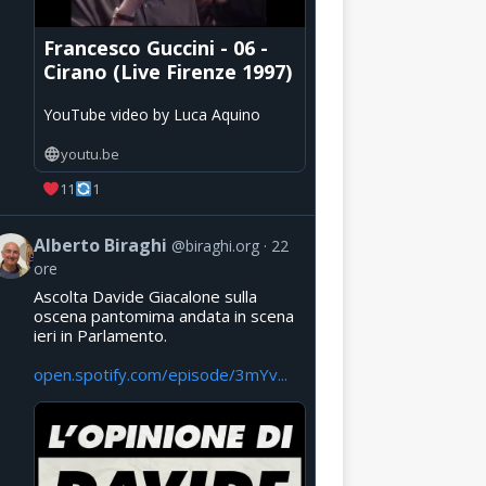
Francesco Guccini - 06 -
Cirano (Live Firenze 1997)
YouTube video by Luca Aquino
youtu.be
11
1
Alberto Biraghi
@biraghi.org
22
ore
Ascolta Davide Giacalone sulla
oscena pantomima andata in scena
ieri in Parlamento.
open.spotify.com/episode/3mYv...