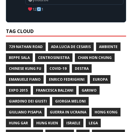
12
1
TAG CLOUD
729 NATHAN ROAD
ADA LUCIA DE CESARIS
AMBIENTE
BEPPE SALA
CENTROSINISTRA
CHAN HON CHUNG
CHINESE KUNG FU
COVID-19
DESTRA
EMANUELE FIANO
ENRICO FEDRIGHINI
EUROPA
EXPO 2015
FRANCESCA BALZANI
GARIWO
GIARDINO DEI GIUSTI
GIORGIA MELONI
GIULIANO PISAPIA
GUERRA IN UCRAINA
HONG KONG
HUNG GAR
HUNG KUEN
ISRAELE
LEGA