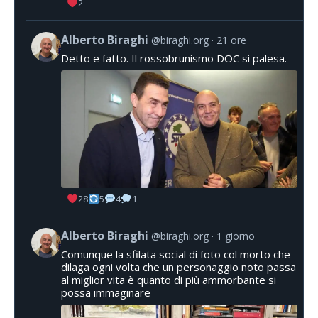
2
Alberto Biraghi
@biraghi.org
21 ore
Detto e fatto. Il rossobrunismo DOC si palesa.
28
5
4
1
Alberto Biraghi
@biraghi.org
1 giorno
Comunque la sfilata social di foto col morto che
dilaga ogni volta che un personaggio noto passa
al miglior vita è quanto di più ammorbante si
possa immaginare