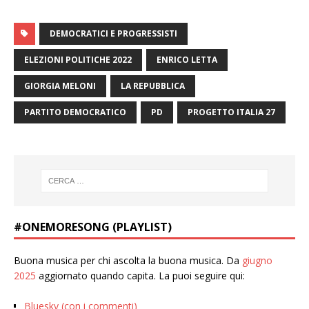
DEMOCRATICI E PROGRESSISTI
ELEZIONI POLITICHE 2022
ENRICO LETTA
GIORGIA MELONI
LA REPUBBLICA
PARTITO DEMOCRATICO
PD
PROGETTO ITALIA 27
#ONEMORESONG (PLAYLIST)
Buona musica per chi ascolta la buona musica. Da
giugno
2025
aggiornato quando capita. La puoi seguire qui:
Bluesky (con i commenti)