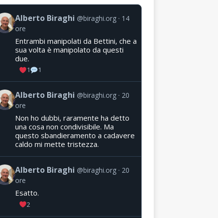
Alberto Biraghi
@biraghi.org
14
ore
Entrambi manipolati da Bettini, che a
sua volta è manipolato da questi
due.
1
1
Alberto Biraghi
@biraghi.org
20
ore
Non ho dubbi, raramente ha detto
una cosa non condivisibile. Ma
questo sbandieramento a cadavere
caldo mi mette tristezza.
Alberto Biraghi
@biraghi.org
20
ore
Esatto.
2