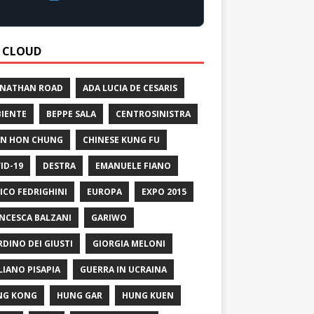
 CLOUD
 NATHAN ROAD
ADA LUCIA DE CESARIS
IENTE
BEPPE SALA
CENTROSINISTRA
N HON CHUNG
CHINESE KUNG FU
ID-19
DESTRA
EMANUELE FIANO
ICO FEDRIGHINI
EUROPA
EXPO 2015
NCESCA BALZANI
GARIWO
RDINO DEI GIUSTI
GIORGIA MELONI
LIANO PISAPIA
GUERRA IN UCRAINA
NG KONG
HUNG GAR
HUNG KUEN