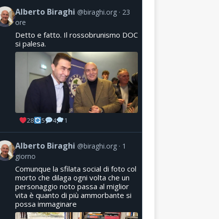
Alberto Biraghi
@biraghi.org
23
ore
Detto e fatto. Il rossobrunismo DOC
si palesa.
28
5
4
1
Alberto Biraghi
@biraghi.org
1
giorno
Comunque la sfilata social di foto col
morto che dilaga ogni volta che un
personaggio noto passa al miglior
vita è quanto di più ammorbante si
possa immaginare