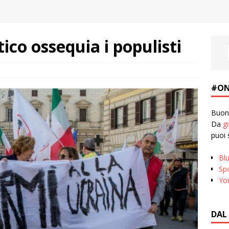
ico ossequia i populisti
#ON
Buona
Da
g
puoi 
Bl
Spo
Yo
DAL