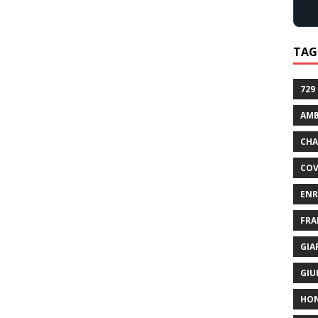
TAG
729
AMB
CHA
COV
ENR
FRA
GIA
GIU
HO