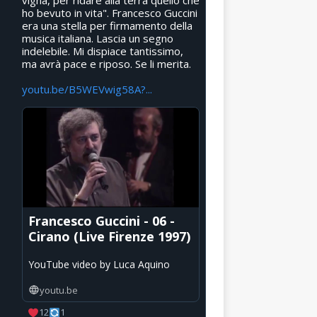
vigna, per ridare alla terra quello che
ho bevuto in vita". Francesco Guccini
era una stella per firmamento della
musica italiana. Lascia un segno
indelebile. Mi dispiace tantissimo,
ma avrà pace e riposo. Se li merita.
youtu.be/B5WEVwig58A?...
Francesco Guccini - 06 -
Cirano (Live Firenze 1997)
YouTube video by Luca Aquino
youtu.be
12
1