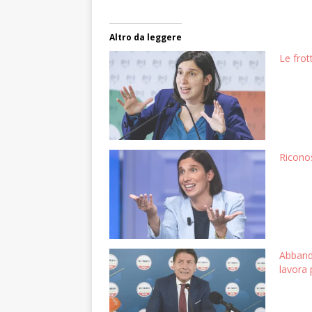
Altro da leggere
Le frot
Riconos
Abbando
lavora 