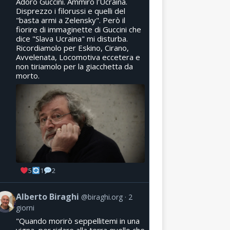
Adoro Guccini. Ammiro l'Ucraina.
Disprezzo i filorussi e quelli del
"basta armi a Zelensky". Però il
fiorire di immaginette di Guccini che
dice "Slava Ucraina" mi disturba.
Ricordiamolo per Eskino, Cirano,
Avvelenata, Locomotiva eccetera e
non tiriamolo per la giacchetta da
morto.
5
1
2
Alberto Biraghi
@biraghi.org
2
giorni
"Quando morirò seppellitemi in una