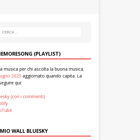
EMORESONG (PLAYLIST)
 musica per chi ascolta la buona musica.
iugno 2025
aggiornato quando capita. La
seguire qui:
uesky (con i commenti)
tify
uTube
 MIO WALL BLUESKY