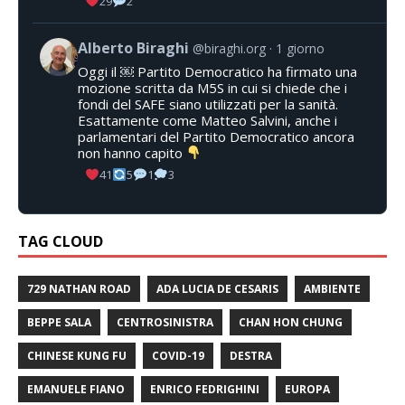
29
2
Alberto Biraghi
@biraghi.org
1 giorno
Oggi il ￼ Partito Democratico ha firmato una
mozione scritta da M5S in cui si chiede che i
fondi del SAFE siano utilizzati per la sanità.
Esattamente come Matteo Salvini, anche i
parlamentari del Partito Democratico ancora
non hanno capito
41
5
1
3
TAG CLOUD
729 NATHAN ROAD
ADA LUCIA DE CESARIS
AMBIENTE
BEPPE SALA
CENTROSINISTRA
CHAN HON CHUNG
CHINESE KUNG FU
COVID-19
DESTRA
EMANUELE FIANO
ENRICO FEDRIGHINI
EUROPA