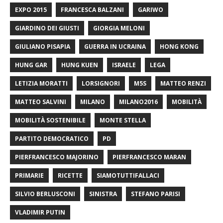
EXPO 2015
FRANCESCA BALZANI
GARIWO
GIARDINO DEI GIUSTI
GIORGIA MELONI
GIULIANO PISAPIA
GUERRA IN UCRAINA
HONG KONG
HUNG GAR
HUNG KUEN
ISRAELE
LEGA
LETIZIA MORATTI
LORSIGNORI
M5S
MATTEO RENZI
MATTEO SALVINI
MILANO
MILANO2016
MOBILITÀ
MOBILITÀ SOSTENIBILE
MONTE STELLA
PARTITO DEMOCRATICO
PD
PIERFRANCESCO MAJORINO
PIERFRANCESCO MARAN
PRIMARIE
RICETTE
SIAMOTUTTIFALLACI
SILVIO BERLUSCONI
SINISTRA
STEFANO PARISI
VLADIMIR PUTIN