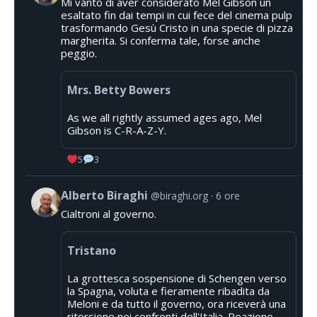
Mi vanto di aver considerato Mel Gibson un
esaltato fin dai tempi in cui fece del cinema pulp
trasformando Gesù Cristo in una specie di pizza
margherita. Si conferma tale, forse anche
peggio.
Mrs. Betty Bowers
As we all rightly assumed ages ago, Mel
Gibson is C-R-A-Z-Y.
5
3
Alberto Biraghi
@biraghi.org
6 ore
Cialtroni al governo.
Tristano
La grottesca sospensione di Schengen verso
la Spagna, voluta e fieramente ribadita da
Meloni e da tutto il governo, ora riceverà una
ritorsione nei confronti dell'Italia. Reazione