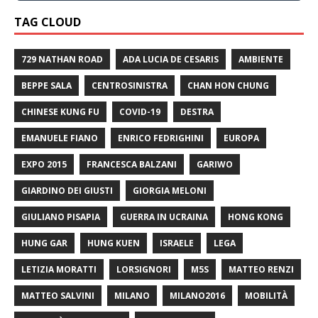
TAG CLOUD
729 NATHAN ROAD
ADA LUCIA DE CESARIS
AMBIENTE
BEPPE SALA
CENTROSINISTRA
CHAN HON CHUNG
CHINESE KUNG FU
COVID-19
DESTRA
EMANUELE FIANO
ENRICO FEDRIGHINI
EUROPA
EXPO 2015
FRANCESCA BALZANI
GARIWO
GIARDINO DEI GIUSTI
GIORGIA MELONI
GIULIANO PISAPIA
GUERRA IN UCRAINA
HONG KONG
HUNG GAR
HUNG KUEN
ISRAELE
LEGA
LETIZIA MORATTI
LORSIGNORI
M5S
MATTEO RENZI
MATTEO SALVINI
MILANO
MILANO2016
MOBILITÀ