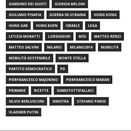
GIARDINO DEI GIUSTI
GIORGIA MELONI
GIULIANO PISAPIA
GUERRA IN UCRAINA
HONG KONG
HUNG GAR
HUNG KUEN
ISRAELE
LEGA
LETIZIA MORATTI
LORSIGNORI
M5S
MATTEO RENZI
MATTEO SALVINI
MILANO
MILANO2016
MOBILITÀ
MOBILITÀ SOSTENIBILE
MONTE STELLA
PARTITO DEMOCRATICO
PD
PIERFRANCESCO MAJORINO
PIERFRANCESCO MARAN
PRIMARIE
RICETTE
SIAMOTUTTIFALLACI
SILVIO BERLUSCONI
SINISTRA
STEFANO PARISI
VLADIMIR PUTIN