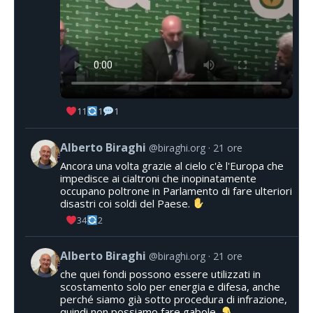
11
1
1
Alberto Biraghi
@biraghi.org
21 ore
Ancora una volta grazie al cielo c'è l'Europa che
impedisce ai cialtroni che inopinatamente
occupano poltrone in Parlamento di fare ulteriori
disastri coi soldi del Paese.
34
2
Alberto Biraghi
@biraghi.org
21 ore
che quei fondi possono essere utilizzati in
scostamento solo per energia e difesa, anche
perché siamo già sotto procedura di infrazione,
quindi non possiamo fare gabole.