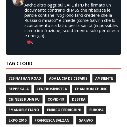
Anche altro oggi: sul SAFE il PD ha firmato un
documento contrario di M5S che ribadisce le
parole contiane "vogliono farci credere che la
Russia ci minacci" e chiede (come Salvini) che lo
scostamento sia fatto per la sanità (impossibile,
siamo in infrazione, scostamento solo per difesa
e energia).
6
TAG CLOUD
729 NATHAN ROAD
ADA LUCIA DE CESARIS
AMBIENTE
BEPPE SALA
CENTROSINISTRA
CHAN HON CHUNG
CHINESE KUNG FU
COVID-19
DESTRA
EMANUELE FIANO
ENRICO FEDRIGHINI
EUROPA
EXPO 2015
FRANCESCA BALZANI
GARIWO