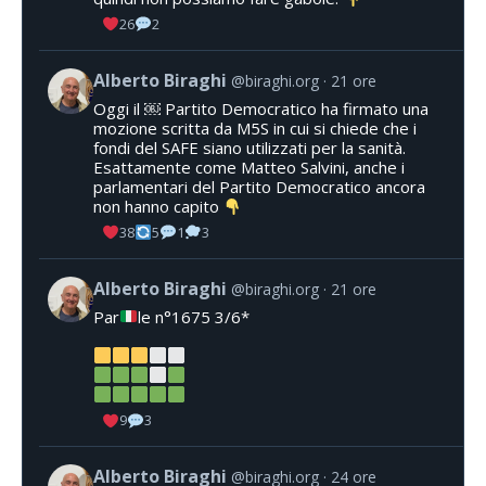
26
2
Alberto Biraghi
@biraghi.org
21 ore
Oggi il ￼ Partito Democratico ha firmato una
mozione scritta da M5S in cui si chiede che i
fondi del SAFE siano utilizzati per la sanità.
Esattamente come Matteo Salvini, anche i
parlamentari del Partito Democratico ancora
non hanno capito
38
5
1
3
Alberto Biraghi
@biraghi.org
21 ore
Par
le n°1675 3/6*
9
3
Alberto Biraghi
@biraghi.org
24 ore