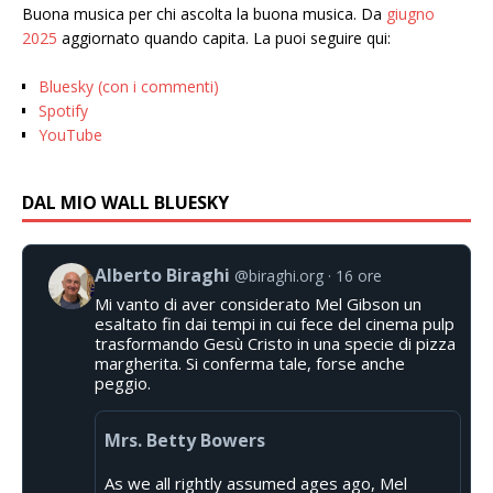
Buona musica per chi ascolta la buona musica. Da
giugno
2025
aggiornato quando capita. La puoi seguire qui:
Bluesky (con i commenti)
Spotify
YouTube
DAL MIO WALL BLUESKY
Alberto Biraghi
@biraghi.org
16 ore
Mi vanto di aver considerato Mel Gibson un
esaltato fin dai tempi in cui fece del cinema pulp
trasformando Gesù Cristo in una specie di pizza
margherita. Si conferma tale, forse anche
peggio.
Mrs. Betty Bowers
As we all rightly assumed ages ago, Mel