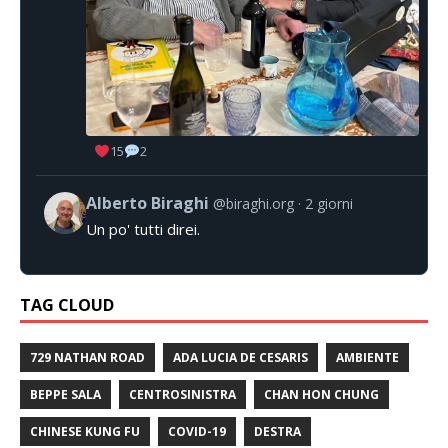
15
2
Alberto Biraghi
@biraghi.org
2 giorni
Un po' tutti direi.
TAG CLOUD
729 NATHAN ROAD
ADA LUCIA DE CESARIS
AMBIENTE
BEPPE SALA
CENTROSINISTRA
CHAN HON CHUNG
CHINESE KUNG FU
COVID-19
DESTRA