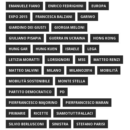
EMANUELE FIANO
ENRICO FEDRIGHINI
EUROPA
EXPO 2015
FRANCESCA BALZANI
GARIWO
GIARDINO DEI GIUSTI
GIORGIA MELONI
GIULIANO PISAPIA
GUERRA IN UCRAINA
HONG KONG
HUNG GAR
HUNG KUEN
ISRAELE
LEGA
LETIZIA MORATTI
LORSIGNORI
M5S
MATTEO RENZI
MATTEO SALVINI
MILANO
MILANO2016
MOBILITÀ
MOBILITÀ SOSTENIBILE
MONTE STELLA
PARTITO DEMOCRATICO
PD
PIERFRANCESCO MAJORINO
PIERFRANCESCO MARAN
PRIMARIE
RICETTE
SIAMOTUTTIFALLACI
SILVIO BERLUSCONI
SINISTRA
STEFANO PARISI