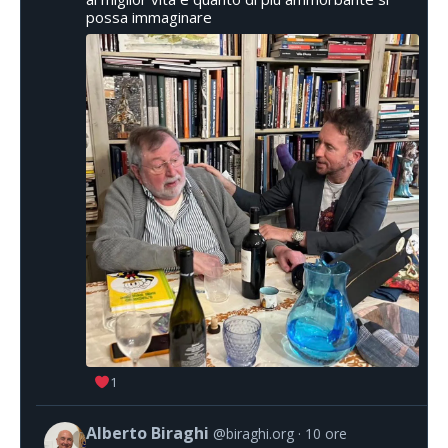
possa immaginare
1
Alberto Biraghi
@biraghi.org
10 ore