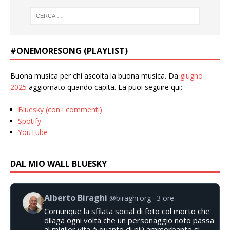
#ONEMORESONG (PLAYLIST)
Buona musica per chi ascolta la buona musica. Da
giugno
2025
aggiornato quando capita. La puoi seguire qui:
Bluesky (con i commenti)
Spotify
YouTube
DAL MIO WALL BLUESKY
Alberto Biraghi
@biraghi.org
3 ore
Comunque la sfilata social di foto col morto che
dilaga ogni volta che un personaggio noto passa
al miglior vita è quanto di più ammorbante si