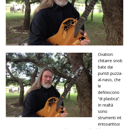
Ovation:
chitarre snob
bate dai
puristi puzza-
al-naso, che
le
definiscono
“di plastica”.
In realtà
sono
strumenti int
eressantissi