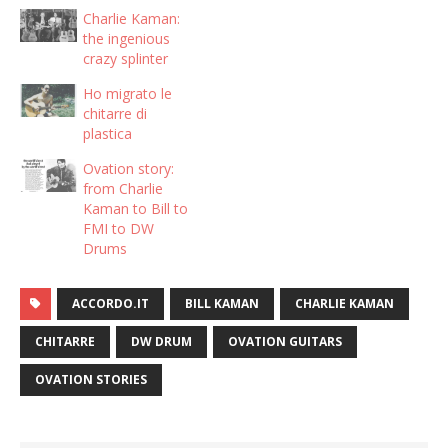
Charlie Kaman:
the ingenious
crazy splinter
Ho migrato le
chitarre di
plastica
Ovation story:
from Charlie
Kaman to Bill to
FMI to DW
Drums
ACCORDO.IT
BILL KAMAN
CHARLIE KAMAN
CHITARRE
DW DRUM
OVATION GUITARS
OVATION STORIES