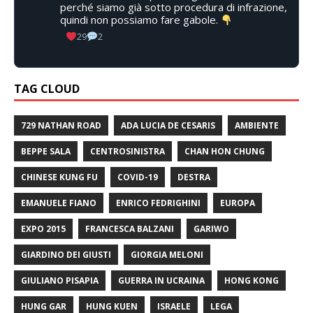
perché siamo già sotto procedura di infrazione,
quindi non possiamo fare gabole.
29
2
TAG CLOUD
729 NATHAN ROAD
ADA LUCIA DE CESARIS
AMBIENTE
BEPPE SALA
CENTROSINISTRA
CHAN HON CHUNG
CHINESE KUNG FU
COVID-19
DESTRA
EMANUELE FIANO
ENRICO FEDRIGHINI
EUROPA
EXPO 2015
FRANCESCA BALZANI
GARIWO
GIARDINO DEI GIUSTI
GIORGIA MELONI
GIULIANO PISAPIA
GUERRA IN UCRAINA
HONG KONG
HUNG GAR
HUNG KUEN
ISRAELE
LEGA