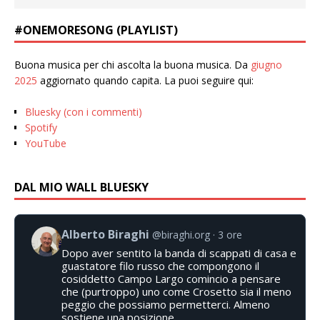
#ONEMORESONG (PLAYLIST)
Buona musica per chi ascolta la buona musica. Da
giugno
2025
aggiornato quando capita. La puoi seguire qui:
Bluesky (con i commenti)
Spotify
YouTube
DAL MIO WALL BLUESKY
Alberto Biraghi
@biraghi.org
3 ore
Dopo aver sentito la banda di scappati di casa e
guastatore filo russo che compongono il
cosiddetto Campo Largo comincio a pensare
che (purtroppo) uno come Crosetto sia il meno
peggio che possiamo permetterci. Almeno
sostiene una posizione.