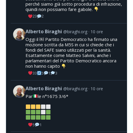
perché siamo già sotto procedura di infrazione,
quindi non possiamo fare gabole.
23
2
Alberto Biraghi
@biraghi.org
10 ore
Oggi il ￼ Partito Democratico ha firmato una
mozione scritta da M5S in cui si chiede che i
fondi del SAFE siano utilizzati per la sanità.
Esattamente come Matteo Salvini, anche i
parlamentari del Partito Democratico ancora
non hanno capito
33
5
1
3
Alberto Biraghi
@biraghi.org
10 ore
Par
le n°1675 3/6*
5
1