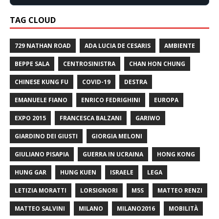
TAG CLOUD
729 NATHAN ROAD
ADA LUCIA DE CESARIS
AMBIENTE
BEPPE SALA
CENTROSINISTRA
CHAN HON CHUNG
CHINESE KUNG FU
COVID-19
DESTRA
EMANUELE FIANO
ENRICO FEDRIGHINI
EUROPA
EXPO 2015
FRANCESCA BALZANI
GARIWO
GIARDINO DEI GIUSTI
GIORGIA MELONI
GIULIANO PISAPIA
GUERRA IN UCRAINA
HONG KONG
HUNG GAR
HUNG KUEN
ISRAELE
LEGA
LETIZIA MORATTI
LORSIGNORI
M5S
MATTEO RENZI
MATTEO SALVINI
MILANO
MILANO2016
MOBILITÀ