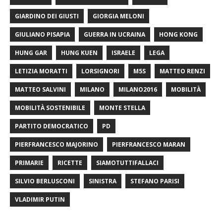
GIARDINO DEI GIUSTI
GIORGIA MELONI
GIULIANO PISAPIA
GUERRA IN UCRAINA
HONG KONG
HUNG GAR
HUNG KUEN
ISRAELE
LEGA
LETIZIA MORATTI
LORSIGNORI
M5S
MATTEO RENZI
MATTEO SALVINI
MILANO
MILANO2016
MOBILITÀ
MOBILITÀ SOSTENIBILE
MONTE STELLA
PARTITO DEMOCRATICO
PD
PIERFRANCESCO MAJORINO
PIERFRANCESCO MARAN
PRIMARIE
RICETTE
SIAMOTUTTIFALLACI
SILVIO BERLUSCONI
SINISTRA
STEFANO PARISI
VLADIMIR PUTIN