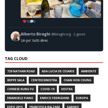
15
2
Alberto Biraghi
@biraghi.org
2 giorni
Un po' tutti direi.
TAG CLOUD
729 NATHAN ROAD
ADA LUCIA DE CESARIS
AMBIENTE
BEPPE SALA
CENTROSINISTRA
CHAN HON CHUNG
CHINESE KUNG FU
COVID-19
DESTRA
EMANUELE FIANO
ENRICO FEDRIGHINI
EUROPA
EXPO 2015
FRANCESCA BALZANI
GARIWO