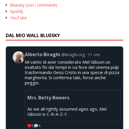
Bluesky (con i commenti)
Spotify
YouTube
DAL MIO WALL BLUESKY
Alberto Biraghi
@biraghi.org
11 ore
Mi vanto di aver considerato Mel Gibson un
esaltato fin dai tempi in cui fece del cinema pulp
trasformando Gesù Cristo in una specie di pizza
margherita. Si conferma tale, forse anche
peggio.
Mrs. Betty Bowers
As we all rightly assumed ages ago, Mel
Gibson is C-R-A-Z-Y.
5
4