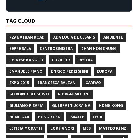
TAG CLOUD
729 NATHAN ROAD
ADA LUCIA DE CESARIS
AMBIENTE
BEPPE SALA
CENTROSINISTRA
CHAN HON CHUNG
CHINESE KUNG FU
COVID-19
DESTRA
EMANUELE FIANO
ENRICO FEDRIGHINI
EUROPA
EXPO 2015
FRANCESCA BALZANI
GARIWO
GIARDINO DEI GIUSTI
GIORGIA MELONI
GIULIANO PISAPIA
GUERRA IN UCRAINA
HONG KONG
HUNG GAR
HUNG KUEN
ISRAELE
LEGA
LETIZIA MORATTI
LORSIGNORI
M5S
MATTEO RENZI