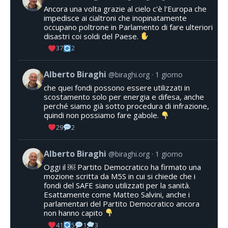
Ancora una volta grazie al cielo c'è l'Europa che
impedisce ai cialtroni che inopinatamente
occupano poltrone in Parlamento di fare ulteriori
disastri coi soldi del Paese.
37
2
Alberto Biraghi
@biraghi.org
1 giorno
che quei fondi possono essere utilizzati in
scostamento solo per energia e difesa, anche
perché siamo già sotto procedura di infrazione,
quindi non possiamo fare gabole.
29
2
Alberto Biraghi
@biraghi.org
1 giorno
Oggi il ￼ Partito Democratico ha firmato una
mozione scritta da M5S in cui si chiede che i
fondi del SAFE siano utilizzati per la sanità.
Esattamente come Matteo Salvini, anche i
parlamentari del Partito Democratico ancora
non hanno capito
41
5
1
3