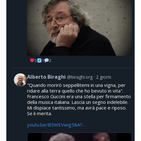
5
1
2
Alberto Biraghi
@biraghi.org
2 giorni
"Quando morirò seppellitemi in una vigna, per
ridare alla terra quello che ho bevuto in vita".
Francesco Guccini era una stella per firmamento
della musica italiana. Lascia un segno indelebile.
Mi dispiace tantissimo, ma avrà pace e riposo.
Se li merita.
youtu.be/B5WEVwig58A?...