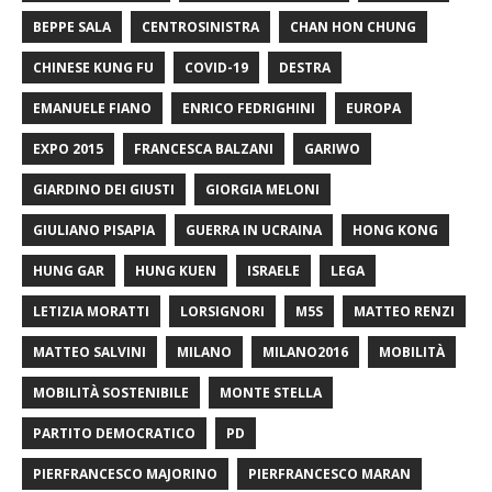
BEPPE SALA
CENTROSINISTRA
CHAN HON CHUNG
CHINESE KUNG FU
COVID-19
DESTRA
EMANUELE FIANO
ENRICO FEDRIGHINI
EUROPA
EXPO 2015
FRANCESCA BALZANI
GARIWO
GIARDINO DEI GIUSTI
GIORGIA MELONI
GIULIANO PISAPIA
GUERRA IN UCRAINA
HONG KONG
HUNG GAR
HUNG KUEN
ISRAELE
LEGA
LETIZIA MORATTI
LORSIGNORI
M5S
MATTEO RENZI
MATTEO SALVINI
MILANO
MILANO2016
MOBILITÀ
MOBILITÀ SOSTENIBILE
MONTE STELLA
PARTITO DEMOCRATICO
PD
PIERFRANCESCO MAJORINO
PIERFRANCESCO MARAN