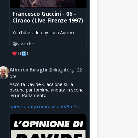
Francesco Guccini - 06 -
Cirano (Live Firenze 1997)
YouTube video by Luca Aquino
youtu.be
11
1
Alberto Biraghi
@biraghi.org
22
ore
Ascolta Davide Giacalone sulla
oscena pantomima andata in scena
ieri in Parlamento.
open.spotify.com/episode/3mYv...