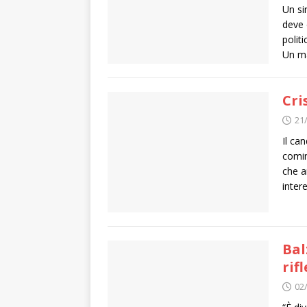
Un si
deve 
politi
Un m
Cri
21
Il ca
comin
che a
inter
Bal
rif
02