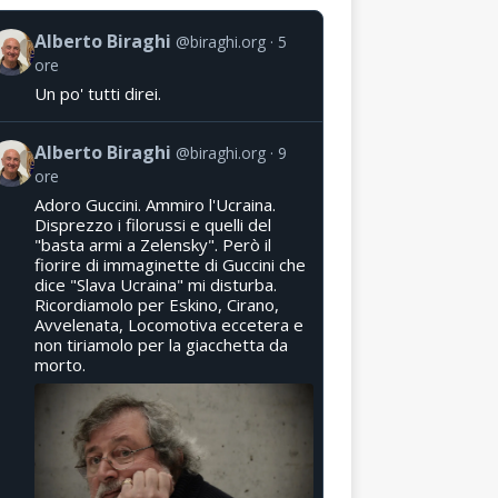
Alberto Biraghi
@biraghi.org
5
ore
Un po' tutti direi.
Alberto Biraghi
@biraghi.org
9
ore
Adoro Guccini. Ammiro l'Ucraina.
Disprezzo i filorussi e quelli del
"basta armi a Zelensky". Però il
fiorire di immaginette di Guccini che
dice "Slava Ucraina" mi disturba.
Ricordiamolo per Eskino, Cirano,
Avvelenata, Locomotiva eccetera e
non tiriamolo per la giacchetta da
morto.