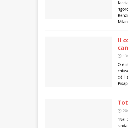
facci
rigor
Renzi
Milan
Il 
ca
13
O è s
chius
c’è i
Pisapi
Tot
20
“Nel 
sinda