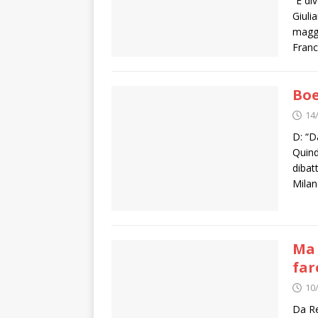
“È di
Giuli
maggi
Franc
Boe
14
D: “D
Quind
dibat
Milan
Ma 
far
10
Da Re