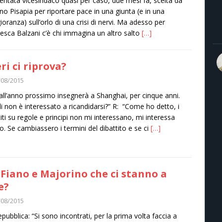
ventata vicesindaco quasi per caso, due mesi fa, scelta da
ano Pisapia per riportare pace in una giunta (e in una
oranza) sull’orlo di una crisi di nervi. Ma adesso per
esca Balzani c’è chi immagina un altro salto
[…]
ri ci riprova?
/08/2015
all’anno prossimo insegnerà a Shanghai, per cinque anni.
i non è interessato a ricandidarsi?” R: “Come ho detto, i
titi su regole e principi non mi interessano, mi interessa
o. Se cambiassero i termini del dibattito e se ci
[…]
Fiano e Majorino che ci stanno a
e?
/08/2015
pubblica: “Si sono incontrati, per la prima volta faccia a