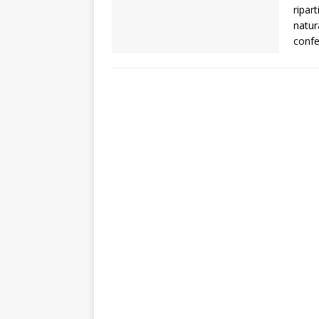
ripar
natur
conf