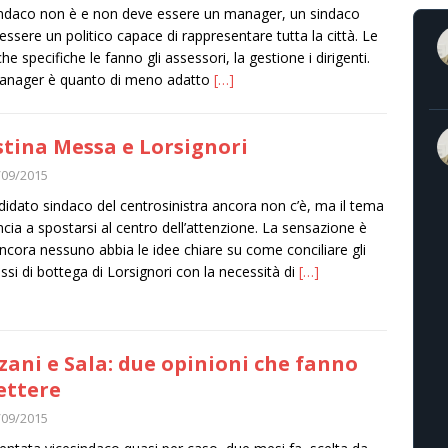
ndaco non è e non deve essere un manager, un sindaco
essere un politico capace di rappresentare tutta la città. Le
che specifiche le fanno gli assessori, la gestione i dirigenti.
anager è quanto di meno adatto
[…]
stina Messa e Lorsignori
/09/2015
ndidato sindaco del centrosinistra ancora non c’è, ma il tema
cia a spostarsi al centro dell’attenzione. La sensazione è
ncora nessuno abbia le idee chiare su come conciliare gli
essi di bottega di Lorsignori con la necessità di
[…]
zani e Sala: due opinioni che fanno
lettere
/09/2015