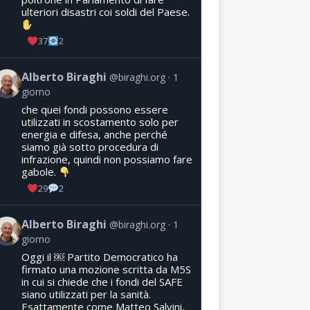
ulteriori disastri coi soldi del Paese.
37
2
Alberto Biraghi
@biraghi.org
1
giorno
che quei fondi possono essere
utilizzati in scostamento solo per
energia e difesa, anche perché
siamo già sotto procedura di
infrazione, quindi non possiamo fare
gabole.
29
2
Alberto Biraghi
@biraghi.org
1
giorno
Oggi il ￼ Partito Democratico ha
firmato una mozione scritta da M5S
in cui si chiede che i fondi del SAFE
siano utilizzati per la sanità.
Esattamente come Matteo Salvini,