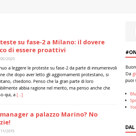
teste su fase-2 a Milano: il dovere
ico di essere proattivi
#ON
/05/2020
Buona
nuo a leggere le proteste su fase-2 da parte di innumerevoli
Da
g
ne che dopo aver letto gli aggiornamenti protestano, si
puoi 
tano, chiedono. Penso che la gran parte di loro
bilmente abbia ragione nel merito, ma penso anche che
Bl
o-qui, a
[…]
Spo
Yo
manager a palazzo Marino? No
zie!
DAL
/11/2015