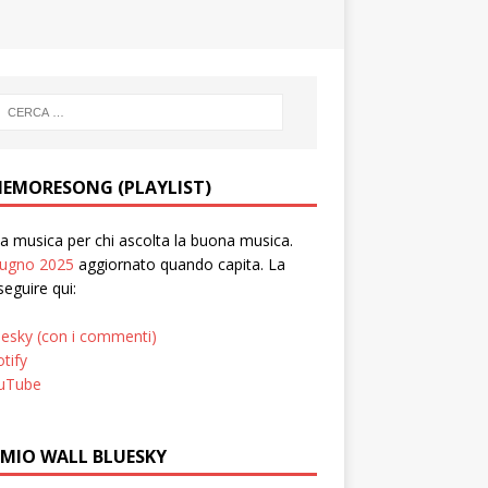
EMORESONG (PLAYLIST)
 musica per chi ascolta la buona musica.
iugno 2025
aggiornato quando capita. La
seguire qui:
uesky (con i commenti)
tify
uTube
 MIO WALL BLUESKY