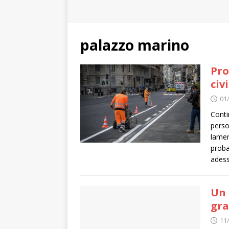
palazzo marino
Pro
civ
01
Conti
perso
lamen
proba
adess
Un 
gra
11