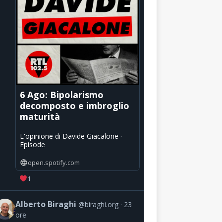
6 Ago: Bipolarismo
decomposto e imbroglio
maturità
L'opinione di Davide Giacalone ·
Episode
open.spotify.com
1
Alberto Biraghi
@biraghi.org
23
ore