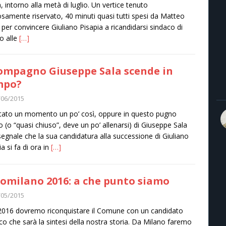
a, intorno alla metà di luglio. Un vertice tenuto
osamente riservato, 40 minuti quasi tutti spesi da Matteo
 per convincere Giuliano Pisapia a ricandidarsi sindaco di
o alle
[…]
compagno Giuseppe Sala scende in
mpo?
/06/2015
tato un momento un po’ così, oppure in questo pugno
o (o “quasi chiuso”, deve un po’ allenarsi) di Giuseppe Sala
l segnale che la sua candidatura alla successione di Giuliano
a si fa di ora in
[…]
omilano 2016: a che punto siamo
/05/2015
2016 dovremo riconquistare il Comune con un candidato
co che sarà la sintesi della nostra storia. Da Milano faremo