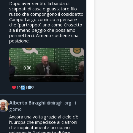
Dopo aver sentito la banda di
scappati di casa e guastatore filo
russo che compongono il cosiddetto
Campo Largo comincio a pensare
che (purtroppo) uno come Crosetto
sia il meno peggio che possiamo
permetterci. Almeno sostiene una
posizione.
19
1
2
Alberto Biraghi
@biraghi.org
1
giorno
Ancora una volta grazie al cielo c'è
l'Europa che impedisce ai cialtroni
che inopinatamente occupano
poltrone in Parlamento di fare