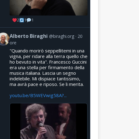
2
1
1
Alberto Biraghi
@biraghi.org
20
ore
"Quando morirò seppellitemi in una
vigna, per ridare alla terra quello che
ho bevuto in vita". Francesco Guccini
era una stella per firmamento della
musica italiana. Lascia un segno
indelebile. Mi dispiace tantissimo,
ma avrà pace e riposo. Se li merita.
youtu.be/B5WEVwig58A?...