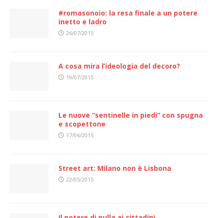
#romasonoio: la resa finale a un potere
inetto e ladro
26/07/2015
A cosa mira l’ideologia del decoro?
19/07/2015
Le nuove “sentinelle in piedi” con spugna
e scopettone
17/06/2015
Street art: Milano non è Lisbona
22/05/2015
Il potere di nulla ai cittadini