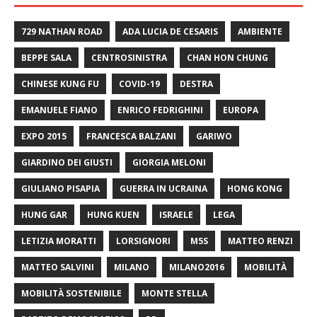
729 NATHAN ROAD
ADA LUCIA DE CESARIS
AMBIENTE
BEPPE SALA
CENTROSINISTRA
CHAN HON CHUNG
CHINESE KUNG FU
COVID-19
DESTRA
EMANUELE FIANO
ENRICO FEDRIGHINI
EUROPA
EXPO 2015
FRANCESCA BALZANI
GARIWO
GIARDINO DEI GIUSTI
GIORGIA MELONI
GIULIANO PISAPIA
GUERRA IN UCRAINA
HONG KONG
HUNG GAR
HUNG KUEN
ISRAELE
LEGA
LETIZIA MORATTI
LORSIGNORI
M5S
MATTEO RENZI
MATTEO SALVINI
MILANO
MILANO2016
MOBILITÀ
MOBILITÀ SOSTENIBILE
MONTE STELLA