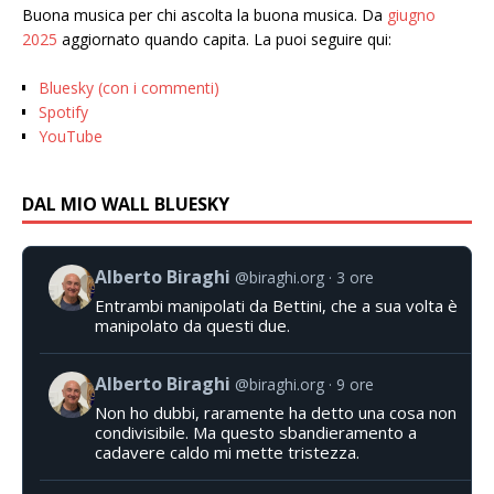
Buona musica per chi ascolta la buona musica. Da
giugno
2025
aggiornato quando capita. La puoi seguire qui:
Bluesky (con i commenti)
Spotify
YouTube
DAL MIO WALL BLUESKY
Alberto Biraghi
@biraghi.org
3 ore
Entrambi manipolati da Bettini, che a sua volta è
manipolato da questi due.
Alberto Biraghi
@biraghi.org
9 ore
Non ho dubbi, raramente ha detto una cosa non
condivisibile. Ma questo sbandieramento a
cadavere caldo mi mette tristezza.