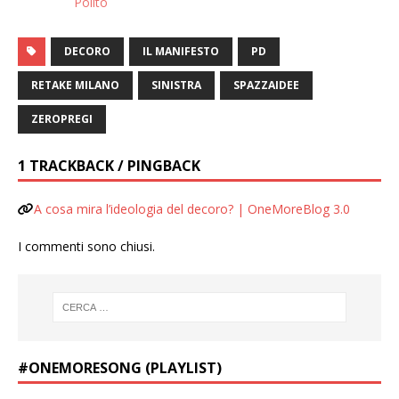
Polito
DECORO
IL MANIFESTO
PD
RETAKE MILANO
SINISTRA
SPAZZAIDEE
ZEROPREGI
1 TRACKBACK / PINGBACK
A cosa mira l’ideologia del decoro? | OneMoreBlog 3.0
I commenti sono chiusi.
#ONEMORESONG (PLAYLIST)