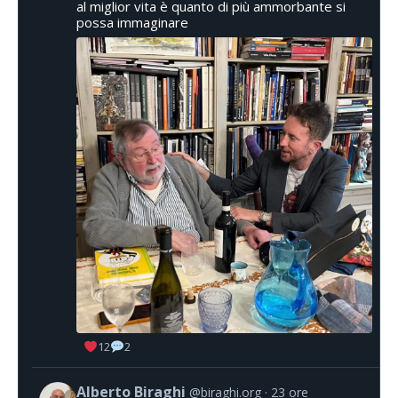
al miglior vita è quanto di più ammorbante si
possa immaginare
12
2
Alberto Biraghi
@biraghi.org
23 ore