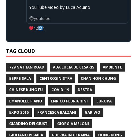
YouTube video by Luca Aquino
youtu.be
12
1
TAG CLOUD
729 NATHAN ROAD
ADA LUCIA DE CESARIS
AMBIENTE
BEPPE SALA
CENTROSINISTRA
CHAN HON CHUNG
CHINESE KUNG FU
COVID-19
DESTRA
EMANUELE FIANO
ENRICO FEDRIGHINI
EUROPA
EXPO 2015
FRANCESCA BALZANI
GARIWO
GIARDINO DEI GIUSTI
GIORGIA MELONI
GIULIANO PISAPIA
GUERRA IN UCRAINA
HONG KONG