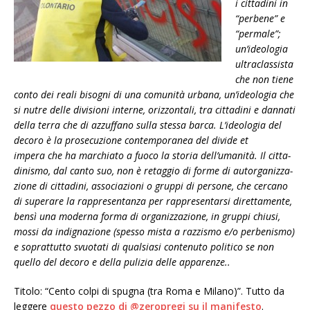
i cit­ta­dini in
“per­bene” e
“per­male”;
un’ideologia
ultra­clas­si­sta
che non tiene
conto dei reali biso­gni di una comu­nità urbana, un’ideologia che
si nutre delle divi­sioni interne, oriz­zon­tali, tra cit­ta­dini e dan­nati
della terra che di azzuf­fano sulla stessa barca. L’ideologia del
decoro è la pro­se­cu­zione con­tem­po­ra­nea del
divide et
impera
che ha mar­chiato a fuoco la sto­ria dell’umanità. Il
cit­ta­
di­ni­smo
, dal canto suo, non è retag­gio di forme di autor­ga­niz­za­
zione di cit­ta­dini, asso­cia­zioni o gruppi di per­sone, che cer­cano
di supe­rare la rap­pre­sen­tanza per rap­pre­sen­tarsi diret­ta­mente,
bensì una moderna forma di orga­niz­za­zione, in gruppi chiusi,
mossi da indi­gna­zione (spesso mista a raz­zi­smo e/o per­be­ni­smo)
e soprat­tutto svuo­tati di qual­siasi con­te­nuto poli­tico se non
quello del decoro e della puli­zia delle apparenze..
Titolo: “Cento colpi di spugna (tra Roma e Milano)”. Tutto da
leggere
questo pezzo di @zeropregi su il manifesto
.