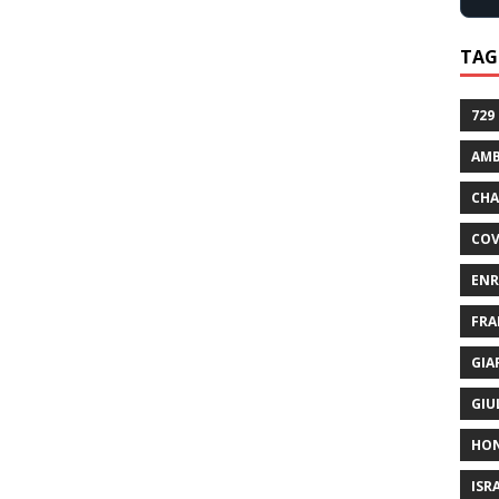
TAG
729
AMB
CHA
COV
ENR
FRA
GIA
GIU
HO
ISR