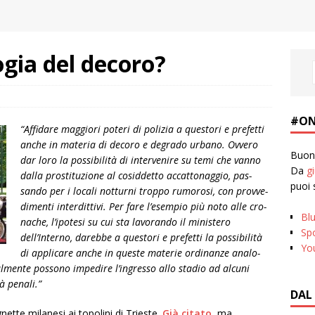
ogia del decoro?
#ON
“Affi­dare mag­giori poteri di poli­zia a que­stori e pre­fetti
anche in mate­ria di decoro e degrado urbano. Ovvero
Buona
dar loro la pos­si­bi­lità di inter­ve­nire su temi che vanno
Da
g
dalla pro­sti­tu­zione al cosid­detto accat­to­nag­gio, pas­
puoi 
sando per i locali not­turni troppo rumo­rosi, con prov­ve­
di­menti inter­dit­tivi. Per fare l’esempio più noto alle cro­
Bl
na­che, l’ipotesi su cui sta lavo­rando il mini­stero
Spo
dell’Interno, darebbe a que­stori e pre­fetti la pos­si­bi­lità
Yo
di appli­care anche in que­ste mate­rie ordi­nanze ana­lo­
l­mente pos­sono impe­dire l’ingresso allo sta­dio ad alcuni
tà penali.”
DAL
nette milanesi ai topolini di Trieste.
Già citato
, ma