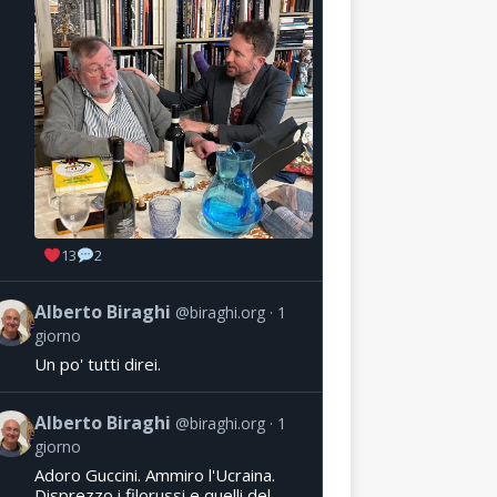
13
2
Alberto Biraghi
@biraghi.org
1
giorno
Un po' tutti direi.
Alberto Biraghi
@biraghi.org
1
giorno
Adoro Guccini. Ammiro l'Ucraina.
Disprezzo i filorussi e quelli del