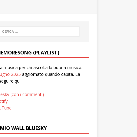
EMORESONG (PLAYLIST)
 musica per chi ascolta la buona musica.
iugno 2025
aggiornato quando capita. La
seguire qui:
uesky (con i commenti)
tify
uTube
 MIO WALL BLUESKY