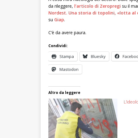
da rileggere,
l’articolo di Zeropregi
su il ma
Nordest. Una storia di topolini, «lotta a
su
Giap
.
C’è da avere paura.
Condividi:
Stampa
Bluesky
Facebo
Mastodon
Altro da leggere
L’ideol