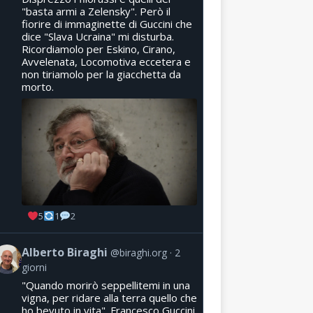
"basta armi a Zelensky". Però il
fiorire di immaginette di Guccini che
dice "Slava Ucraina" mi disturba.
Ricordiamolo per Eskino, Cirano,
Avvelenata, Locomotiva eccetera e
non tiriamolo per la giacchetta da
morto.
5
1
2
Alberto Biraghi
@biraghi.org
2
giorni
"Quando morirò seppellitemi in una
vigna, per ridare alla terra quello che
ho bevuto in vita". Francesco Guccini