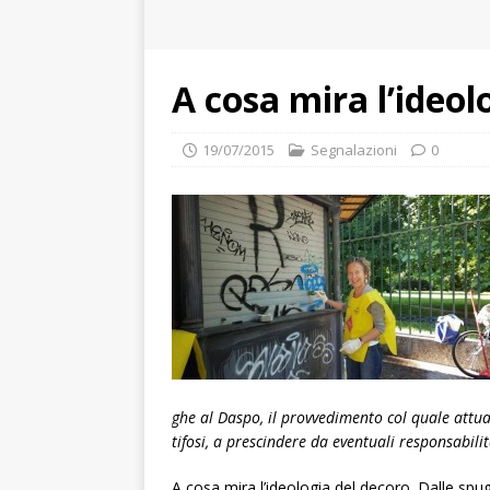
A cosa mira l’ideol
19/07/2015
Segnalazioni
0
ghe al Daspo, il prov­ve­di­mento col quale attua
tifosi, a pre­scin­dere da even­tuali respon­sa­bi­li
A cosa mira l’ideologia del decoro. Dalle spug