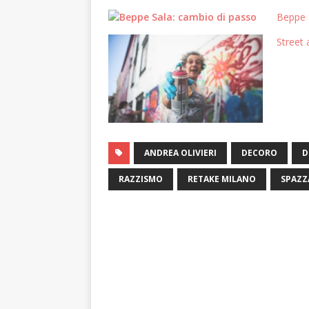
Beppe S
Street 
ANDREA OLIVIERI
DECORO
D
RAZZISMO
RETAKE MILANO
SPAZZ