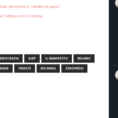
ala: dimissioni o “cambio di passo”
art: Milano non è Lisbona
EMOCRAZIA
GIAP
IL MANIFESTO
MILANO
AIDEE
TRIESTE
WU MING
ZEROPREGI