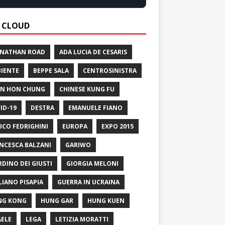
 CLOUD
 NATHAN ROAD
ADA LUCIA DE CESARIS
IENTE
BEPPE SALA
CENTROSINISTRA
N HON CHUNG
CHINESE KUNG FU
ID-19
DESTRA
EMANUELE FIANO
ICO FEDRIGHINI
EUROPA
EXPO 2015
NCESCA BALZANI
GARIWO
RDINO DEI GIUSTI
GIORGIA MELONI
LIANO PISAPIA
GUERRA IN UCRAINA
NG KONG
HUNG GAR
HUNG KUEN
AELE
LEGA
LETIZIA MORATTI