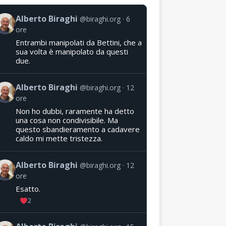
Alberto Biraghi
@biraghi.org
6
ore
Entrambi manipolati da Bettini, che a
sua volta è manipolato da questi
due.
Alberto Biraghi
@biraghi.org
12
ore
Non ho dubbi, raramente ha detto
una cosa non condivisibile. Ma
questo sbandieramento a cadavere
caldo mi mette tristezza.
Alberto Biraghi
@biraghi.org
12
ore
Esatto.
2