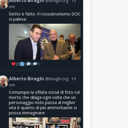
Alberto Biraghi
@biraghi.org
15
ore
Detto e fatto. Il rossobrunismo DOC
si palesa.
25
5
3
1
Alberto Biraghi
@biraghi.org
19
ore
Comunque la sfilata social di foto col
morto che dilaga ogni volta che un
personaggio noto passa al miglior
vita è quanto di più ammorbante si
possa immaginare