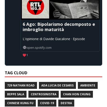
6 Ago: Bipolarismo decomposto e
imbroglio maturità
L'opinione di Davide Giacalone · Episode
open.spotify.com
1
TAG CLOUD
729 NATHAN ROAD
ADA LUCIA DE CESARIS
AMBIENTE
BEPPE SALA
CENTROSINISTRA
CHAN HON CHUNG
CHINESE KUNG FU
COVID-19
DESTRA