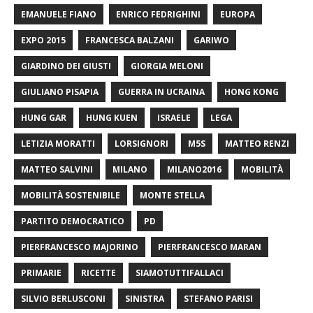
EMANUELE FIANO
ENRICO FEDRIGHINI
EUROPA
EXPO 2015
FRANCESCA BALZANI
GARIWO
GIARDINO DEI GIUSTI
GIORGIA MELONI
GIULIANO PISAPIA
GUERRA IN UCRAINA
HONG KONG
HUNG GAR
HUNG KUEN
ISRAELE
LEGA
LETIZIA MORATTI
LORSIGNORI
M5S
MATTEO RENZI
MATTEO SALVINI
MILANO
MILANO2016
MOBILITÀ
MOBILITÀ SOSTENIBILE
MONTE STELLA
PARTITO DEMOCRATICO
PD
PIERFRANCESCO MAJORINO
PIERFRANCESCO MARAN
PRIMARIE
RICETTE
SIAMOTUTTIFALLACI
SILVIO BERLUSCONI
SINISTRA
STEFANO PARISI