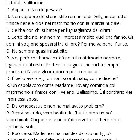
di totale solitudine.
D. Appunto. Non le pesava?
R. Non sopporto le storie stile romanzo di Delly, in cui tutto
finisce bene e cioè nel matrimonio con la marcia nuziale.
D. Ce l’ha con chi si batte per l’uguaglianza dei diritti?
R. Certo che no. Ma non mi interessa molto quel che fanno. Gli
uomini vogliono sposarsi tra di loro? Per me va bene. Punto.
D. Ne sembra quasi infastidito.
R. No, però che barba: mi dà noia il matrimonio normale,
figuriamoci il resto. Preferisco la gioia che mi ha sempre
procurato l’avere gli ormoni un po’ scombinati.
D. È bello avere «gli ormoni scombinati», come dice lei?
R. Un capolavoro come Madame Bovary comincia col
matrimonio e finisce con il veleno. Bellissimo. È il contrario dei
Promessi sposi.
D. Da omosessuale non ha mai avuto problemi?
R. Beata solitudo, vera beatitudo. Tutti siamo un po’
scombinati. Chi possiede un po’ di cervello sta benissimo
anche da solo.
D. Può darsi. Ma lei non ha mai desiderato un figlio?