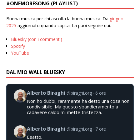
#ONEMORESONG (PLAYLIST)
Buona musica per chi ascolta la buona musica. Da
giugno
2025
aggiornato quando capita. La puoi seguire qui:
Bluesky (con i commenti)
Spotify
YouTube
DAL MIO WALL BLUESKY
Alberto Biraghi
@biraghi.org
6 ore
Non ho dubbi, raramente ha detto una cosa non
condivisibile. Ma questo sbandieramento a
cadavere caldo mi mette tristezza.
Alberto Biraghi
@biraghi.org
7 ore
Esatto.