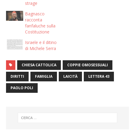
strage
Bagnasco
racconta
fanfaluche sulla
Costituzione
Israele e il ditino
di Michele Serra
CHIESA CATTOLICA
COPPIE OMOSESSUALI
DIRITTI
FAMIGLIA
LAICITÀ
LETTERA 43
PAOLO POLI