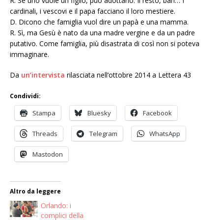
R. Se uno vuole un figlio, può adottarlo. Il resto, bah… I
cardinali, i vescovi e il papa facciano il loro mestiere.
D. Dicono che famiglia vuol dire un papà e una mamma.
R. Sì, ma Gesù è nato da una madre vergine e da un padre
putativo. Come famiglia, più disastrata di così non si poteva
immaginare.
Da
un’intervista
rilasciata nell’ottobre 2014 a Lettera 43
Condividi:
Stampa
Bluesky
Facebook
Threads
Telegram
WhatsApp
Mastodon
Altro da leggere
Orlando: i
complici della