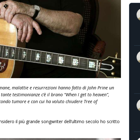
umane, malattie e resurrezioni hanno fatto di John Prine un
 tante testimonianze c’è il brano “When I get to heaven”,
econdo tumore e con cui ha voluto chiudere Tree of
idero il più grande songwriter dell’ultimo secolo ho scritto