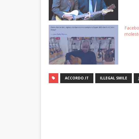
Faceboo
molest
ACCORDO.IT
ILLEGAL SMILE