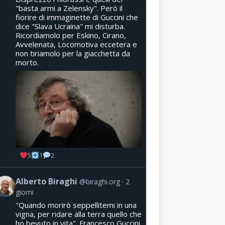
"basta armi a Zelensky". Però il
fiorire di immaginette di Guccini che
dice "Slava Ucraina" mi disturba.
Ricordiamolo per Eskino, Cirano,
Avvelenata, Locomotiva eccetera e
non tiriamolo per la giacchetta da
morto.
5
1
2
Alberto Biraghi
@biraghi.org
2
giorni
"Quando morirò seppellitemi in una
vigna, per ridare alla terra quello che
ho bevuto in vita". Francesco Guccini