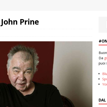
i John Prine
#ON
Buona
Da
g
puoi 
Bl
Spo
Yo
DAL