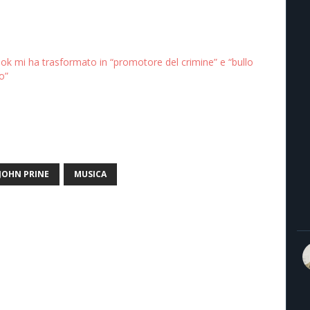
k mi ha trasformato in “promotore del crimine” e “bullo
o”
JOHN PRINE
MUSICA