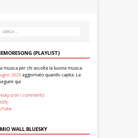
EMORESONG (PLAYLIST)
 musica per chi ascolta la buona musica.
iugno 2025
aggiornato quando capita. La
seguire qui:
uesky (con i commenti)
tify
uTube
 MIO WALL BLUESKY