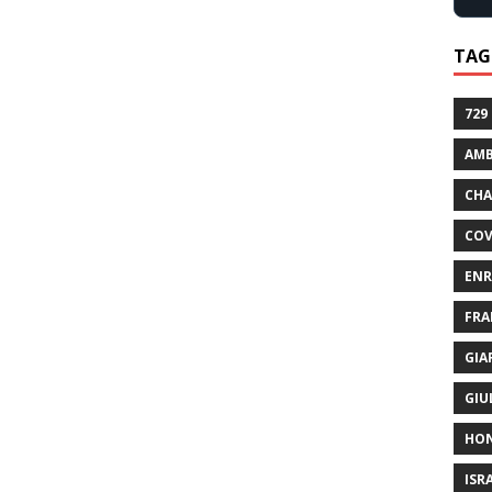
TAG
729
AMB
CHA
COV
ENR
FRA
GIA
GIU
HO
ISR