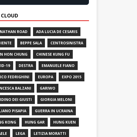
 CLOUD
 NATHAN ROAD
ADA LUCIA DE CESARIS
IENTE
BEPPE SALA
CENTROSINISTRA
N HON CHUNG
CHINESE KUNG FU
ID-19
DESTRA
EMANUELE FIANO
ICO FEDRIGHINI
EUROPA
EXPO 2015
NCESCA BALZANI
GARIWO
RDINO DEI GIUSTI
GIORGIA MELONI
LIANO PISAPIA
GUERRA IN UCRAINA
NG KONG
HUNG GAR
HUNG KUEN
AELE
LEGA
LETIZIA MORATTI