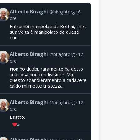
Alberto Biraghi
@biraghi.org
6
ore
Entrambi manipolati da Bettini, che a
sua volta è manipolato da questi
due.
Alberto Biraghi
@biraghi.org
12
ore
Non ho dubbi, raramente ha detto
una cosa non condivisibile. Ma
questo sbandieramento a cadavere
caldo mi mette tristezza.
Alberto Biraghi
@biraghi.org
12
ore
Esatto.
2