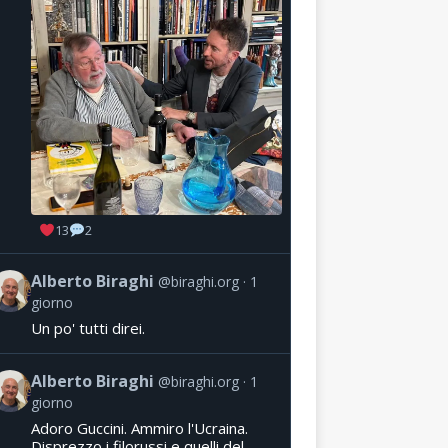
13
2
Alberto Biraghi
@biraghi.org
1
giorno
Un po' tutti direi.
Alberto Biraghi
@biraghi.org
1
giorno
Adoro Guccini. Ammiro l'Ucraina.
Disprezzo i filorussi e quelli del