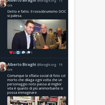
Alberto Biraghi
@biraghi.org
15
ore
Detto e fatto. Il rossobrunismo DOC
si palesa.
25
5
3
1
Alberto Biraghi
@biraghi.org
19
ore
Comunque la sfilata social di foto col
morto che dilaga ogni volta che un
personaggio noto passa al miglior
vita è quanto di più ammorbante si
possa immaginare