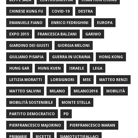
CHINESE KUNG FU
COVID-19
DESTRA
EMANUELE FIANO
ENRICO FEDRIGHINI
EUROPA
EXPO 2015
FRANCESCA BALZANI
GARIWO
GIARDINO DEI GIUSTI
GIORGIA MELONI
GIULIANO PISAPIA
GUERRA IN UCRAINA
HONG KONG
HUNG GAR
HUNG KUEN
ISRAELE
LEGA
LETIZIA MORATTI
LORSIGNORI
M5S
MATTEO RENZI
MATTEO SALVINI
MILANO
MILANO2016
MOBILITÀ
MOBILITÀ SOSTENIBILE
MONTE STELLA
PARTITO DEMOCRATICO
PD
PIERFRANCESCO MAJORINO
PIERFRANCESCO MARAN
PRIMARIE
RICETTE
SIAMOTUTTIFALLACI