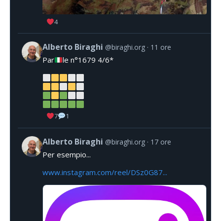
4
Alberto Biraghi
@biraghi.org
11 ore
Par
le n°1679 4/6*
7
1
Alberto Biraghi
@biraghi.org
17 ore
Per esempio...
www.instagram.com/reel/DSz0G87...