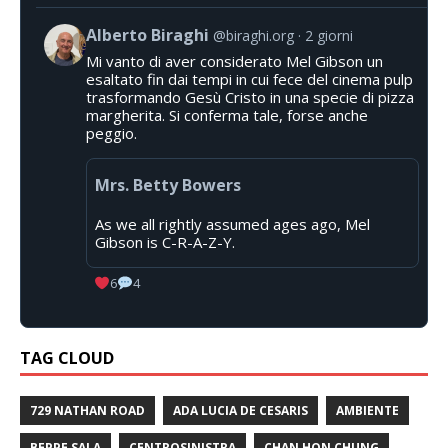
Alberto Biraghi
@biraghi.org
2 giorni
Mi vanto di aver considerato Mel Gibson un
esaltato fin dai tempi in cui fece del cinema pulp
trasformando Gesù Cristo in una specie di pizza
margherita. Si conferma tale, forse anche
peggio.
Mrs. Betty Bowers
As we all rightly assumed ages ago, Mel
Gibson is C-R-A-Z-Y.
6
4
TAG CLOUD
729 NATHAN ROAD
ADA LUCIA DE CESARIS
AMBIENTE
BEPPE SALA
CENTROSINISTRA
CHAN HON CHUNG