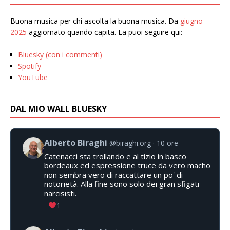
Buona musica per chi ascolta la buona musica. Da
giugno
2025
aggiornato quando capita. La puoi seguire qui:
Bluesky (con i commenti)
Spotify
YouTube
DAL MIO WALL BLUESKY
Alberto Biraghi
@biraghi.org
10 ore
Catenacci sta trollando e al tizio in basco
bordeaux ed espressione truce da vero macho
non sembra vero di raccattare un po' di
notorietà. Alla fine sono solo dei gran sfigati
narcisisti.
1