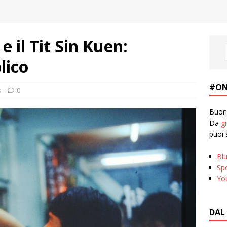
 il Tit Sin Kuen:
lico
#ON
s
0
Buona
Da
g
puoi 
Bl
Spo
Yo
DAL