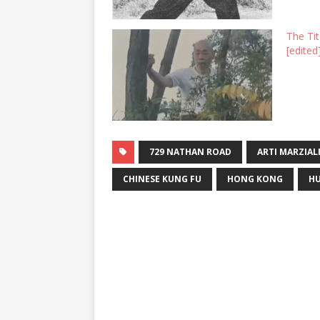
The Tit
[edited
729 NATHAN ROAD
ARTI MARZIAL
CHINESE KUNG FU
HONG KONG
H