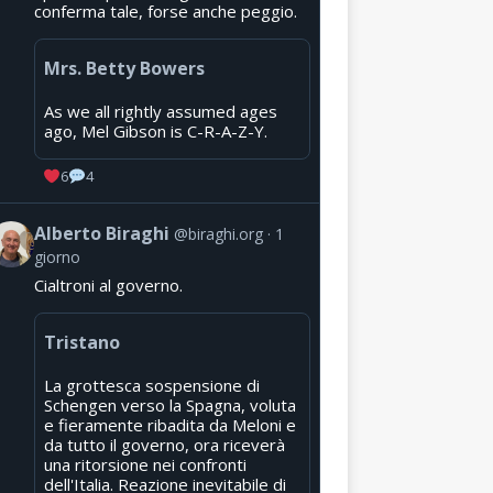
conferma tale, forse anche peggio.
Mrs. Betty Bowers
As we all rightly assumed ages
ago, Mel Gibson is C-R-A-Z-Y.
6
4
Alberto Biraghi
@biraghi.org
1
giorno
Cialtroni al governo.
Tristano
La grottesca sospensione di
Schengen verso la Spagna, voluta
e fieramente ribadita da Meloni e
da tutto il governo, ora riceverà
una ritorsione nei confronti
dell'Italia. Reazione inevitabile di