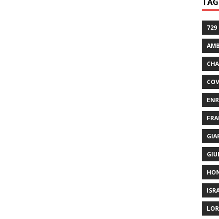
TAG
729
AMB
CHA
COV
ENR
FRA
GIA
GIU
HO
ISR
LOR