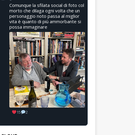
Comunque la sfilata social di foto col
morto che dilaga ogni volta che un
personaggio noto passa al miglior
vita è quanto di più ammorbante si
possa immaginare
15
2