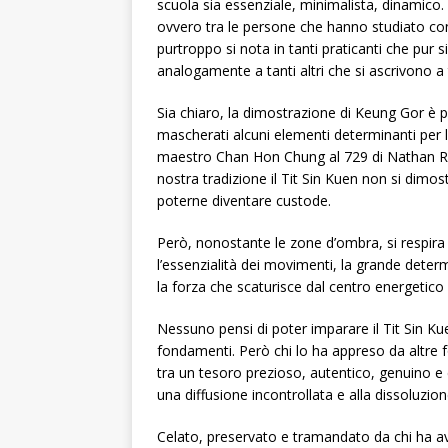
scuola sia essenziale, minimalista, dinamico.
ovvero tra le persone che hanno studiato co
purtroppo si nota in tanti praticanti che pur s
analogamente a tanti altri che si ascrivono a 
Sia chiaro, la dimostrazione di Keung Gor è 
mascherati alcuni elementi determinanti per 
maestro Chan Hon Chung al 729 di Nathan Roa
nostra tradizione il Tit Sin Kuen non si dimo
poterne diventare custode.
Però, nonostante le zone d’ombra, si respir
l’essenzialità dei movimenti, la grande deter
la forza che scaturisce dal centro energeti
Nessuno pensi di poter imparare il Tit Sin K
fondamenti. Però chi lo ha appreso da altre fo
tra un tesoro prezioso, autentico, genuino e
una diffusione incontrollata e alla dissoluzi
Celato, preservato e tramandato da chi ha av