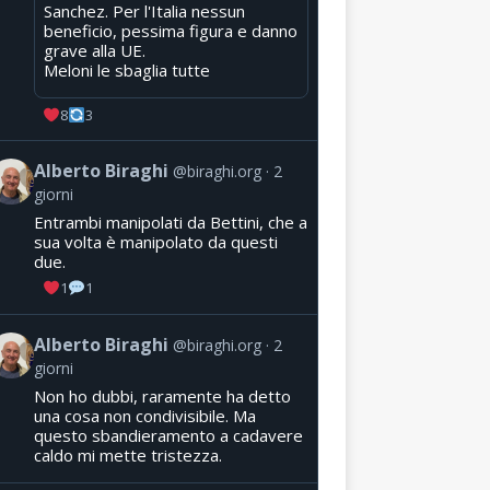
Sanchez. Per l'Italia nessun
beneficio, pessima figura e danno
grave alla UE.
Meloni le sbaglia tutte
8
3
Alberto Biraghi
@biraghi.org
2
giorni
Entrambi manipolati da Bettini, che a
sua volta è manipolato da questi
due.
1
1
Alberto Biraghi
@biraghi.org
2
giorni
Non ho dubbi, raramente ha detto
una cosa non condivisibile. Ma
questo sbandieramento a cadavere
caldo mi mette tristezza.