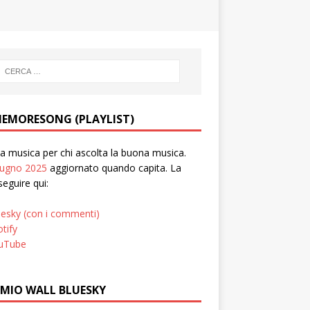
EMORESONG (PLAYLIST)
 musica per chi ascolta la buona musica.
iugno 2025
aggiornato quando capita. La
seguire qui:
uesky (con i commenti)
tify
uTube
 MIO WALL BLUESKY