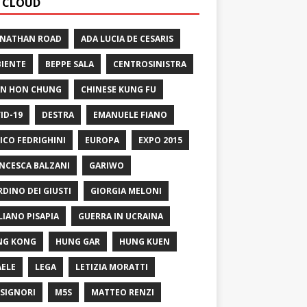
 CLOUD
 NATHAN ROAD
ADA LUCIA DE CESARIS
IENTE
BEPPE SALA
CENTROSINISTRA
N HON CHUNG
CHINESE KUNG FU
ID-19
DESTRA
EMANUELE FIANO
ICO FEDRIGHINI
EUROPA
EXPO 2015
NCESCA BALZANI
GARIWO
RDINO DEI GIUSTI
GIORGIA MELONI
LIANO PISAPIA
GUERRA IN UCRAINA
NG KONG
HUNG GAR
HUNG KUEN
AELE
LEGA
LETIZIA MORATTI
SIGNORI
M5S
MATTEO RENZI