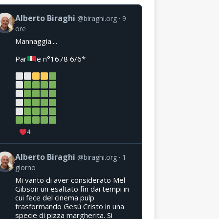
Alberto Biraghi
@biraghi.org
9
ore
Mannaggia....
Par
le n°1678 6/6*
4
Alberto Biraghi
@biraghi.org
1
giorno
Mi vanto di aver considerato Mel
Gibson un esaltato fin dai tempi in
cui fece del cinema pulp
trasformando Gesù Cristo in una
specie di pizza margherita. Si