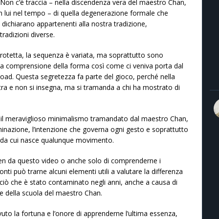
 Non c’è traccia – nella discendenza vera del maestro Chan,
n lui nel tempo – di quella degenerazione formale che
i dichiarano appartenenti alla nostra tradizione,
tradizioni diverse.
protetta, la sequenza è variata, ma soprattutto sono
la comprensione della forma così come ci veniva porta dal
d. Questa segretezza fa parte del gioco, perché nella
stra e non si insegna, ma si tramanda a chi ha mostrato di
a il meraviglioso minimalismo tramandato dal maestro Chan,
minazione, l’intenzione che governa ogni gesto e soprattutto
co da cui nasce qualunque movimento.
uen da questo video o anche solo di comprenderne i
nti può trarne alcuni elementi utili a valutare la differenza
 ciò che è stato contaminato negli anni, anche a causa di
one della scuola del maestro Chan.
uto la fortuna e l’onore di apprenderne l’ultima essenza,