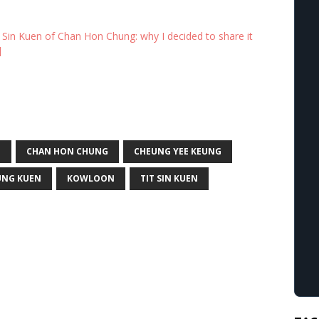
 Sin Kuen of Chan Hon Chung: why I decided to share it
]
I
CHAN HON CHUNG
CHEUNG YEE KEUNG
UNG KUEN
KOWLOON
TIT SIN KUEN