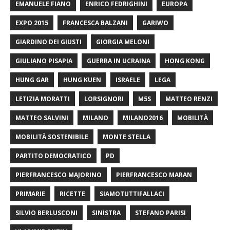
EMANUELE FIANO
ENRICO FEDRIGHINI
EUROPA
EXPO 2015
FRANCESCA BALZANI
GARIWO
GIARDINO DEI GIUSTI
GIORGIA MELONI
GIULIANO PISAPIA
GUERRA IN UCRAINA
HONG KONG
HUNG GAR
HUNG KUEN
ISRAELE
LEGA
LETIZIA MORATTI
LORSIGNORI
M5S
MATTEO RENZI
MATTEO SALVINI
MILANO
MILANO2016
MOBILITÀ
MOBILITÀ SOSTENIBILE
MONTE STELLA
PARTITO DEMOCRATICO
PD
PIERFRANCESCO MAJORINO
PIERFRANCESCO MARAN
PRIMARIE
RICETTE
SIAMOTUTTIFALLACI
SILVIO BERLUSCONI
SINISTRA
STEFANO PARISI