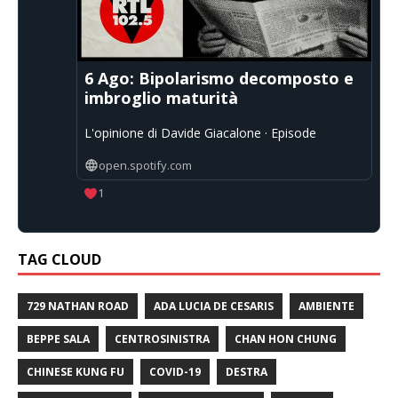
6 Ago: Bipolarismo decomposto e
imbroglio maturità
L'opinione di Davide Giacalone · Episode
open.spotify.com
1
TAG CLOUD
729 NATHAN ROAD
ADA LUCIA DE CESARIS
AMBIENTE
BEPPE SALA
CENTROSINISTRA
CHAN HON CHUNG
CHINESE KUNG FU
COVID-19
DESTRA