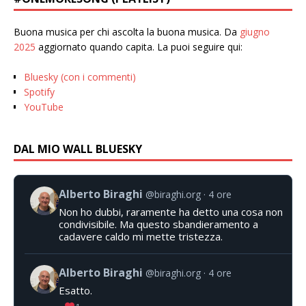
Buona musica per chi ascolta la buona musica. Da
giugno
2025
aggiornato quando capita. La puoi seguire qui:
Bluesky (con i commenti)
Spotify
YouTube
DAL MIO WALL BLUESKY
Alberto Biraghi
@biraghi.org
4 ore
Non ho dubbi, raramente ha detto una cosa non
condivisibile. Ma questo sbandieramento a
cadavere caldo mi mette tristezza.
Alberto Biraghi
@biraghi.org
4 ore
Esatto.