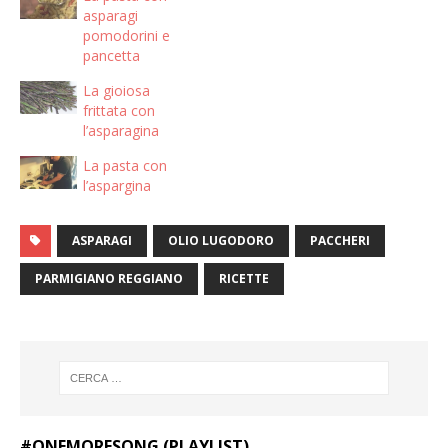
asparagi
pomodorini e
pancetta
La gioiosa
frittata con
l’asparagina
La pasta con
l’aspargina
ASPARAGI
OLIO LUGODORO
PACCHERI
PARMIGIANO REGGIANO
RICETTE
#ONEMORESONG (PLAYLIST)