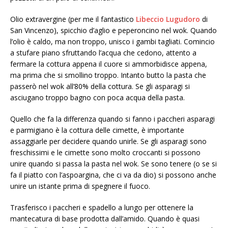
Olio extravergine (per me il fantastico
Libeccio
Lugudoro
di
San Vincenzo), spicchio d’aglio e peperoncino nel wok. Quando
l’olio è caldo, ma non troppo, unisco i gambi tagliati. Comincio
a stufare piano sfruttando l’acqua che cedono, attento a
fermare la cottura appena il cuore si ammorbidisce appena,
ma prima che si smollino troppo. Intanto butto la pasta che
passerò nel wok all’80% della cottura. Se gli asparagi si
asciugano troppo bagno con poca acqua della pasta.
Quello che fa la differenza quando si fanno i paccheri asparagi
e parmigiano è la cottura delle cimette, è importante
assaggiarle per decidere quando unirle. Se gli asparagi sono
freschissimi e le cimette sono molto croccanti si possono
unire quando si passa la pasta nel wok. Se sono tenere (o se si
fa il piatto con l’aspoargina, che ci va da dio) si possono anche
unire un istante prima di spegnere il fuoco.
Trasferisco i paccheri e spadello a lungo per ottenere la
mantecatura di base prodotta dall’amido. Quando è quasi