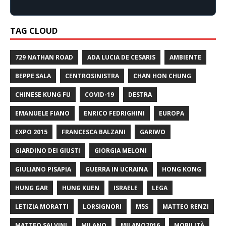
TAG CLOUD
729 NATHAN ROAD
ADA LUCIA DE CESARIS
AMBIENTE
BEPPE SALA
CENTROSINISTRA
CHAN HON CHUNG
CHINESE KUNG FU
COVID-19
DESTRA
EMANUELE FIANO
ENRICO FEDRIGHINI
EUROPA
EXPO 2015
FRANCESCA BALZANI
GARIWO
GIARDINO DEI GIUSTI
GIORGIA MELONI
GIULIANO PISAPIA
GUERRA IN UCRAINA
HONG KONG
HUNG GAR
HUNG KUEN
ISRAELE
LEGA
LETIZIA MORATTI
LORSIGNORI
M5S
MATTEO RENZI
MATTEO SALVINI
MILANO
MILANO2016
MOBILITÀ