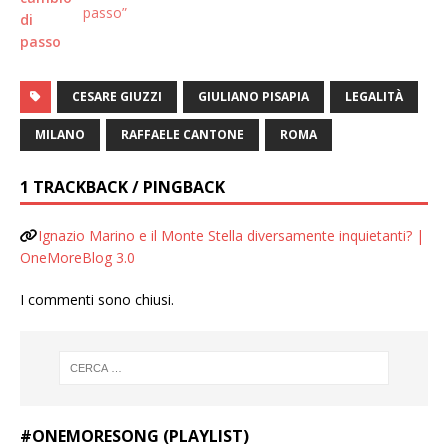
passo”
CESARE GIUZZI
GIULIANO PISAPIA
LEGALITÀ
MILANO
RAFFAELE CANTONE
ROMA
1 TRACKBACK / PINGBACK
Ignazio Marino e il Monte Stella diversamente inquietanti? |
OneMoreBlog 3.0
I commenti sono chiusi.
#ONEMORESONG (PLAYLIST)