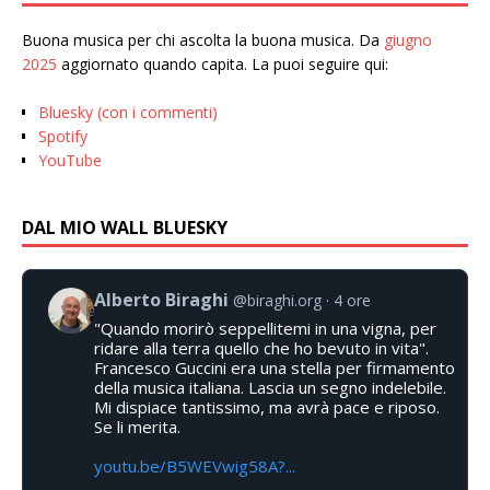
Buona musica per chi ascolta la buona musica. Da
giugno
2025
aggiornato quando capita. La puoi seguire qui:
Bluesky (con i commenti)
Spotify
YouTube
DAL MIO WALL BLUESKY
Alberto Biraghi
@biraghi.org
4 ore
"Quando morirò seppellitemi in una vigna, per
ridare alla terra quello che ho bevuto in vita".
Francesco Guccini era una stella per firmamento
della musica italiana. Lascia un segno indelebile.
Mi dispiace tantissimo, ma avrà pace e riposo.
Se li merita.
youtu.be/B5WEVwig58A?...