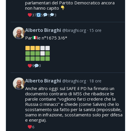
parlamentari del Partito Democratico ancora
non hanno capito
37
5
1
3
Alberto Biraghi
@biraghi.org
15 ore
Par
le n°1675 3/6*
9
3
Alberto Biraghi
@biraghi.org
18 ore
Anche altro oggi: sul SAFE il PD ha firmato un
documento contrario di M5S che ribadisce le
parole contiane "vogliono farci credere che la
Russia ci minacci" e chiede (come Salvini) che lo
scostamento sia fatto per la sanità (impossibile,
siamo in infrazione, scostamento solo per difesa
e energia).
6