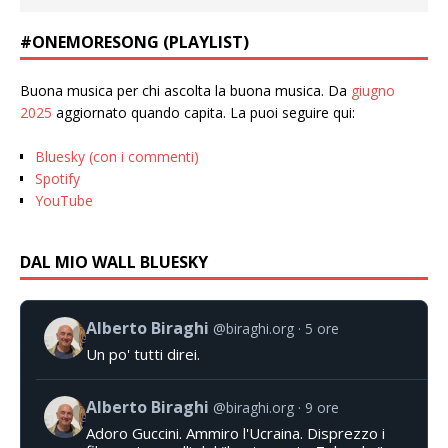
#ONEMORESONG (PLAYLIST)
Buona musica per chi ascolta la buona musica. Da
giugno
2025
aggiornato quando capita. La puoi seguire qui:
Bluesky (con i commenti)
Spotify
YouTube
DAL MIO WALL BLUESKY
Alberto Biraghi
@biraghi.org
5 ore
Un po' tutti direi.
Alberto Biraghi
@biraghi.org
9 ore
Adoro Guccini. Ammiro l'Ucraina. Disprezzo i