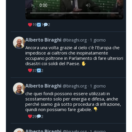
19
1
2
Alberto Biraghi
@biraghi.org
1 giorno
Ancora una volta grazie al cielo c'è l'Europa che
impedisce ai cialtroni che inopinatamente
occupano poltrone in Parlamento di fare ulteriori
disastri coi soldi del Paese.
37
2
Alberto Biraghi
@biraghi.org
1 giorno
che quei fondi possono essere utilizzati in
scostamento solo per energia e difesa, anche
perché siamo già sotto procedura di infrazione,
quindi non possiamo fare gabole.
29
2
Alberto Biraghi
@biraghi.org
1 giorno