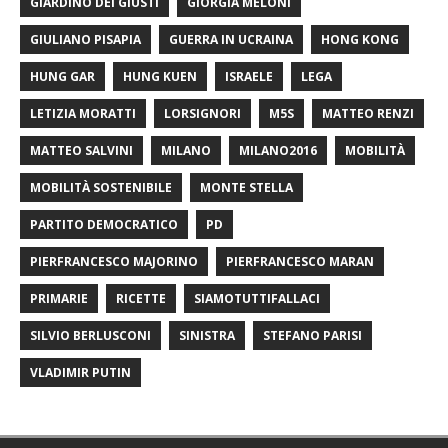
GIARDINO DEI GIUSTI
GIORGIA MELONI
GIULIANO PISAPIA
GUERRA IN UCRAINA
HONG KONG
HUNG GAR
HUNG KUEN
ISRAELE
LEGA
LETIZIA MORATTI
LORSIGNORI
M5S
MATTEO RENZI
MATTEO SALVINI
MILANO
MILANO2016
MOBILITÀ
MOBILITÀ SOSTENIBILE
MONTE STELLA
PARTITO DEMOCRATICO
PD
PIERFRANCESCO MAJORINO
PIERFRANCESCO MARAN
PRIMARIE
RICETTE
SIAMOTUTTIFALLACI
SILVIO BERLUSCONI
SINISTRA
STEFANO PARISI
VLADIMIR PUTIN