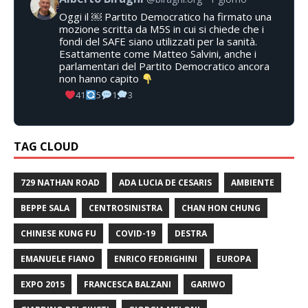
Oggi il ￼ Partito Democratico ha firmato una
mozione scritta da M5S in cui si chiede che i
fondi del SAFE siano utilizzati per la sanità.
Esattamente come Matteo Salvini, anche i
parlamentari del Partito Democratico ancora
non hanno capito
41
5
1
3
TAG CLOUD
729 NATHAN ROAD
ADA LUCIA DE CESARIS
AMBIENTE
BEPPE SALA
CENTROSINISTRA
CHAN HON CHUNG
CHINESE KUNG FU
COVID-19
DESTRA
EMANUELE FIANO
ENRICO FEDRIGHINI
EUROPA
EXPO 2015
FRANCESCA BALZANI
GARIWO