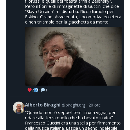
filorussi e quelli del "basta armi a Zelensky".
Però il fiorire di immaginette di Guccini che dice
"Slava Ucraina" mi disturba. Ricordiamolo per
Eskino, Cirano, Avvelenata, Locomotiva eccetera
e non tiriamolo per la giacchetta da morto.
2
1
1
Alberto Biraghi
@biraghi.org
20 ore
"Quando morirò seppellitemi in una vigna, per
ridare alla terra quello che ho bevuto in vita".
Francesco Guccini era una stella per firmamento
della musica italiana. Lascia un segno indelebile.