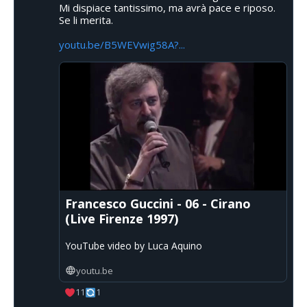
Mi dispiace tantissimo, ma avrà pace e riposo.
Se li merita.
youtu.be/B5WEVwig58A?...
Francesco Guccini - 06 - Cirano
(Live Firenze 1997)
YouTube video by Luca Aquino
youtu.be
11
1