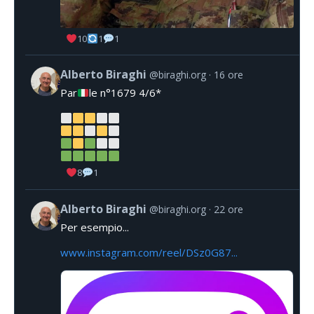
10
1
1
Alberto Biraghi
@biraghi.org
16 ore
Par
le n°1679 4/6*
8
1
Alberto Biraghi
@biraghi.org
22 ore
Per esempio...
www.instagram.com/reel/DSz0G87...