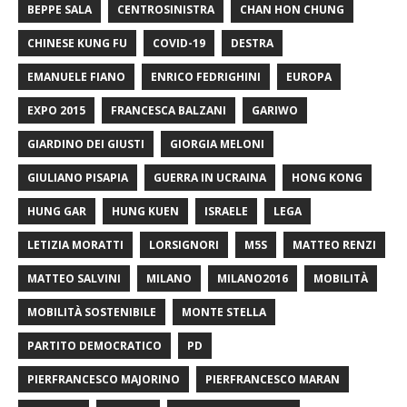
BEPPE SALA
CENTROSINISTRA
CHAN HON CHUNG
CHINESE KUNG FU
COVID-19
DESTRA
EMANUELE FIANO
ENRICO FEDRIGHINI
EUROPA
EXPO 2015
FRANCESCA BALZANI
GARIWO
GIARDINO DEI GIUSTI
GIORGIA MELONI
GIULIANO PISAPIA
GUERRA IN UCRAINA
HONG KONG
HUNG GAR
HUNG KUEN
ISRAELE
LEGA
LETIZIA MORATTI
LORSIGNORI
M5S
MATTEO RENZI
MATTEO SALVINI
MILANO
MILANO2016
MOBILITÀ
MOBILITÀ SOSTENIBILE
MONTE STELLA
PARTITO DEMOCRATICO
PD
PIERFRANCESCO MAJORINO
PIERFRANCESCO MARAN