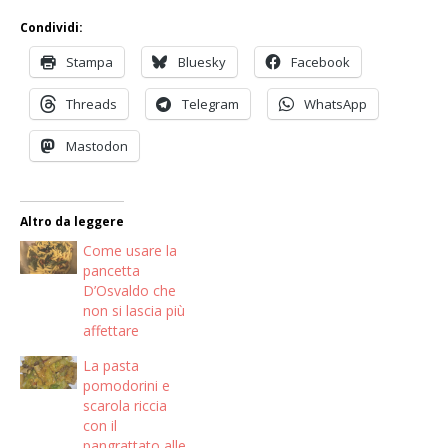
Condividi:
Stampa
Bluesky
Facebook
Threads
Telegram
WhatsApp
Mastodon
Altro da leggere
Come usare la
pancetta
D’Osvaldo che
non si lascia più
affettare
La pasta
pomodorini e
scarola riccia
con il
pangrattato alle