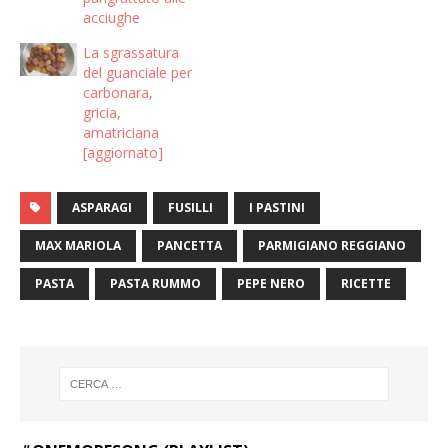
acciughe
La sgrassatura
del guanciale per
carbonara,
gricia,
amatriciana
[aggiornato]
ASPARAGI
FUSILLI
I PASTINI
MAX MARIOLA
PANCETTA
PARMIGIANO REGGIANO
PASTA
PASTA RUMMO
PEPE NERO
RICETTE