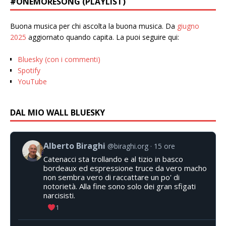
#ONEMORESONG (PLAYLIST)
Buona musica per chi ascolta la buona musica. Da
giugno
2025
aggiornato quando capita. La puoi seguire qui:
Bluesky (con i commenti)
Spotify
YouTube
DAL MIO WALL BLUESKY
Alberto Biraghi
@biraghi.org
15 ore
Catenacci sta trollando e al tizio in basco
bordeaux ed espressione truce da vero macho
non sembra vero di raccattare un po' di
notorietà. Alla fine sono solo dei gran sfigati
narcisisti.
1