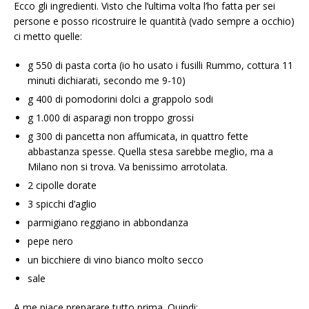
Ecco gli ingredienti. Visto che l’ultima volta l’ho fatta per sei
persone e posso ricostruire le quantità (vado sempre a occhio)
ci metto quelle:
g 550 di pasta corta (io ho usato i fusilli Rummo, cottura 11
minuti dichiarati, secondo me 9-10)
g 400 di pomodorini dolci a grappolo sodi
g 1.000 di asparagi non troppo grossi
g 300 di pancetta non affumicata, in quattro fette
abbastanza spesse. Quella stesa sarebbe meglio, ma a
Milano non si trova. Va benissimo arrotolata.
2 cipolle dorate
3 spicchi d’aglio
parmigiano reggiano in abbondanza
pepe nero
un bicchiere di vino bianco molto secco
sale
A me piace preparare tutto prima. Quindi: