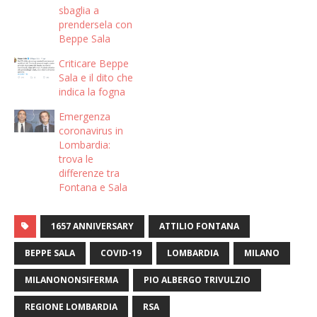
sbaglia a
prendersela con
Beppe Sala
Criticare Beppe
Sala e il dito che
indica la fogna
Emergenza
coronavirus in
Lombardia:
trova le
differenze tra
Fontana e Sala
1657 ANNIVERSARY
ATTILIO FONTANA
BEPPE SALA
COVID-19
LOMBARDIA
MILANO
MILANONONSIFERMA
PIO ALBERGO TRIVULZIO
REGIONE LOMBARDIA
RSA