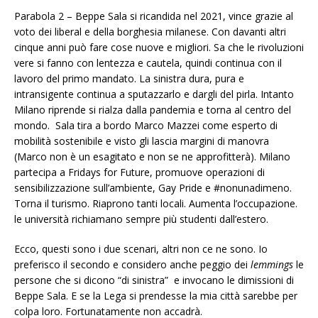
Parabola 2 – Beppe Sala si ricandida nel 2021, vince grazie al
voto dei liberal e della borghesia milanese. Con davanti altri
cinque anni può fare cose nuove e migliori. Sa che le rivoluzioni
vere si fanno con lentezza e cautela, quindi continua con il
lavoro del primo mandato. La sinistra dura, pura e
intransigente continua a sputazzarlo e dargli del pirla. Intanto
Milano riprende si rialza dalla pandemia e torna al centro del
mondo. Sala tira a bordo Marco Mazzei come esperto di
mobilità sostenibile e visto gli lascia margini di manovra
(Marco non è un esagitato e non se ne approfitterà). Milano
partecipa a Fridays for Future, promuove operazioni di
sensibilizzazione sull’ambiente, Gay Pride e #nonunadimeno.
Torna il turismo. Riaprono tanti locali. Aumenta l’occupazione.
le università richiamano sempre più studenti dall’estero.
Ecco, questi sono i due scenari, altri non ce ne sono. Io
preferisco il secondo e considero anche peggio dei
lemmings
le
persone che si dicono “di sinistra” e invocano le dimissioni di
Beppe Sala. E se la Lega si prendesse la mia città sarebbe per
colpa loro. Fortunatamente non accadrà.