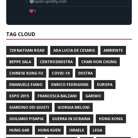
open.spotify.com
1
TAG CLOUD
729 NATHAN ROAD
ADA LUCIA DE CESARIS
AMBIENTE
BEPPE SALA
CENTROSINISTRA
CHAN HON CHUNG
CHINESE KUNG FU
COVID-19
DESTRA
EMANUELE FIANO
ENRICO FEDRIGHINI
EUROPA
EXPO 2015
FRANCESCA BALZANI
GARIWO
GIARDINO DEI GIUSTI
GIORGIA MELONI
GIULIANO PISAPIA
GUERRA IN UCRAINA
HONG KONG
HUNG GAR
HUNG KUEN
ISRAELE
LEGA