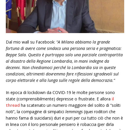
Dal mio wall su Facebook:
“A Milano abbiamo la grande
fortuna di avere come sindaco una persona seria e pragmatica:
Beppe Sala. Questo è purtroppo solo una parziale contropartita
al disastro della Regione Lombardia, in mani indegne da
decenni. Non chiediamoci perché la Lombardia sia in queste
condizioni, altrimenti dovremmo fare riflessioni sgradevoli sul
corpo elettorale e alla lunga sulle regole della democrazia.”
In epoca di lockdown da COVID-19 le molte persone sono
state (comprensibilmente) depresse o frustrate. E allora
il
thread
ha scatenato un numero maggiore del solito di “soliti
noti”, la compagine di simpatici
lemmings
(quei roditori che
hanno fama di suicidarsi) duri e puri per cui tutto ciò che non è
in linea con il loro personale pensiero è robaccia (per dirla