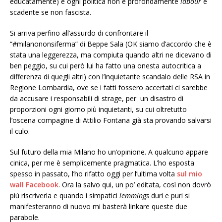
educatamente) e ogni politica non è profondamente
labour
è
scadente se non fascista.
Si arriva perfino all’assurdo di confrontare il
“#milanononsiferma” di Beppe Sala (OK siamo d’accordo che è
stata una leggerezza, ma compiuta quando altri ne dicevano di
ben peggio, su cui però lui ha fatto una onesta autocritica a
differenza di quegli altri) con l’inquietante scandalo delle RSA in
Regione Lombardia, ove se i fatti fossero accertati ci sarebbe
da accusare i responsabili di strage, per un disastro di
proporzioni ogni giorno più inquietanti, su cui oltretutto
l’oscena compagine di Attilio Fontana già sta provando salvarsi
il culo.
Sul futuro della mia Milano ho un’opinione. A qualcuno appare
cinica, per me è semplicemente pragmatica. L’ho esposta
spesso in passato, l’ho rifatto oggi per l’ultima volta
sul mio
wall Facebook
. Ora la salvo qui, un po’ editata, così non dovrò
più riscriverla e quando i simpatici
lemmings
duri e puri si
manifesteranno di nuovo mi basterà linkare queste due
parabole.