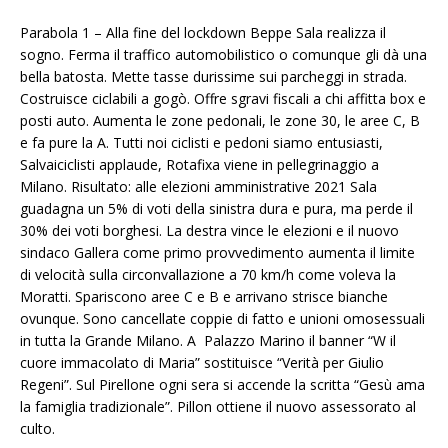
Parabola 1 – Alla fine del lockdown Beppe Sala realizza il
sogno. Ferma il traffico automobilistico o comunque gli dà una
bella batosta. Mette tasse durissime sui parcheggi in strada.
Costruisce ciclabili a gogò. Offre sgravi fiscali a chi affitta box e
posti auto. Aumenta le zone pedonali, le zone 30, le aree C, B
e fa pure la A. Tutti noi ciclisti e pedoni siamo entusiasti,
Salvaiciclisti applaude, Rotafixa viene in pellegrinaggio a
Milano. Risultato: alle elezioni amministrative 2021 Sala
guadagna un 5% di voti della sinistra dura e pura, ma perde il
30% dei voti borghesi. La destra vince le elezioni e il nuovo
sindaco Gallera come primo provvedimento aumenta il limite
di velocità sulla circonvallazione a 70 km/h come voleva la
Moratti. Spariscono aree C e B e arrivano strisce bianche
ovunque. Sono cancellate coppie di fatto e unioni omosessuali
in tutta la Grande Milano. A Palazzo Marino il banner “W il
cuore immacolato di Maria” sostituisce “Verità per Giulio
Regeni”. Sul Pirellone ogni sera si accende la scritta “Gesù ama
la famiglia tradizionale”. Pillon ottiene il nuovo assessorato al
culto.