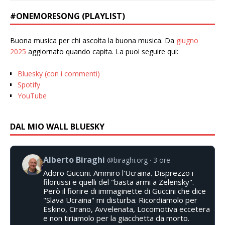
#ONEMORESONG (PLAYLIST)
Buona musica per chi ascolta la buona musica. Da
giugno
2025
aggiornato quando capita. La puoi seguire qui:
Bluesky (con i commenti)
Spotify
YouTube
DAL MIO WALL BLUESKY
Alberto Biraghi
@biraghi.org
3 ore
Adoro Guccini. Ammiro l'Ucraina. Disprezzo i
filorussi e quelli del "basta armi a Zelensky".
Però il fiorire di immaginette di Guccini che dice
"Slava Ucraina" mi disturba. Ricordiamolo per
Eskino, Cirano, Avvelenata, Locomotiva eccetera
e non tiriamolo per la giacchetta da morto.