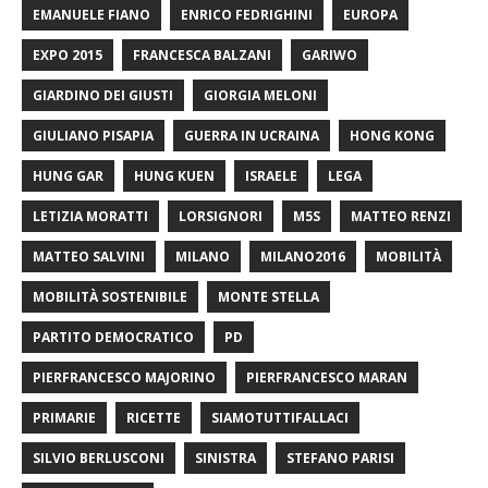
EMANUELE FIANO
ENRICO FEDRIGHINI
EUROPA
EXPO 2015
FRANCESCA BALZANI
GARIWO
GIARDINO DEI GIUSTI
GIORGIA MELONI
GIULIANO PISAPIA
GUERRA IN UCRAINA
HONG KONG
HUNG GAR
HUNG KUEN
ISRAELE
LEGA
LETIZIA MORATTI
LORSIGNORI
M5S
MATTEO RENZI
MATTEO SALVINI
MILANO
MILANO2016
MOBILITÀ
MOBILITÀ SOSTENIBILE
MONTE STELLA
PARTITO DEMOCRATICO
PD
PIERFRANCESCO MAJORINO
PIERFRANCESCO MARAN
PRIMARIE
RICETTE
SIAMOTUTTIFALLACI
SILVIO BERLUSCONI
SINISTRA
STEFANO PARISI