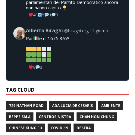
parlamentari del Partito Democratico ancora
non hanno capito
40
5
1
3
Alberto Biraghi
@biraghi.org
1 giorno
Par
le n°1675 3/6*
9
3
TAG CLOUD
729 NATHAN ROAD
ADA LUCIA DE CESARIS
AMBIENTE
BEPPE SALA
CENTROSINISTRA
CHAN HON CHUNG
CHINESE KUNG FU
COVID-19
DESTRA