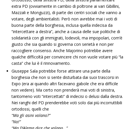
extra PD (ovviamente in cambio di poltrone ai vari Gibillini,
Mazzali e Monguzzi), di parte dei centri sociali che vanno a
votare, degli ambientalisti. Però non avrebbe mai i voti di
buona parte della borghesia, inclusa quella indecisa da
“intercettare a destra”, anche a causa delle sue politiche di
solidarietà con gli immigrati, lodevoli, ma impopolari, com’è
giusto che sia quando si governa con serietà e non per
raccogliere consenso. Anche Majorino potrebbe avere
qualche difficoltà per convincere chi non vuole votare più “la
casta” che lui è il rinnovamento.
Giuseppe Sala potrebbe forse attirare una parte della
borghesia che non si sente disturbata dai suoi trascorsi in
Expo (era ai quando altri facevano gabole che era difficile
non vedere). Ma certo non prenderà mai voti di sinistra,
tantomeno voti “intercettati” di indecisi o delusi dalla destra.
Nei ranghi del PD prenderebbe voti solo dai più incorruttibili
ortodossi, quelli che
“Ma gli asini volano?”
“No!”
“Ma D’Alema dice che volano…”