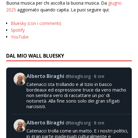
Buona musica per chi ascolta la buona musica. Da
giugno
2025
aggiornato quando capita. La puoi seguire qui:
Bluesky (con i commenti)
Spotify
YouTube
DAL MIO WALL BLUESKY
Alberto Biraghi
@biraghi.org
8 ore
Catenacci sta trollando e al tizio in basco
bordeaux ed espressione truce da vero macho
non sembra vero di raccattare un po' di
notorietà. Alla fine sono solo dei gran sfigati
narcisisti.
Alberto Biraghi
@biraghi.org
8 ore
Catenacci trolla come un matto. E i nostri politici,
in gran parte inadeguati culturalmente e