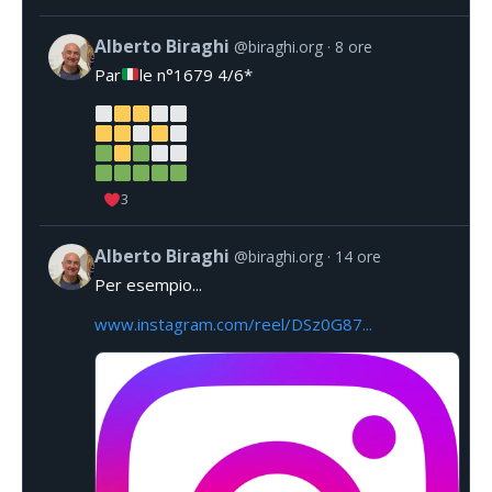
Alberto Biraghi
@biraghi.org
8 ore
Par
le n°1679 4/6*
3
Alberto Biraghi
@biraghi.org
14 ore
Per esempio...
www.instagram.com/reel/DSz0G87...