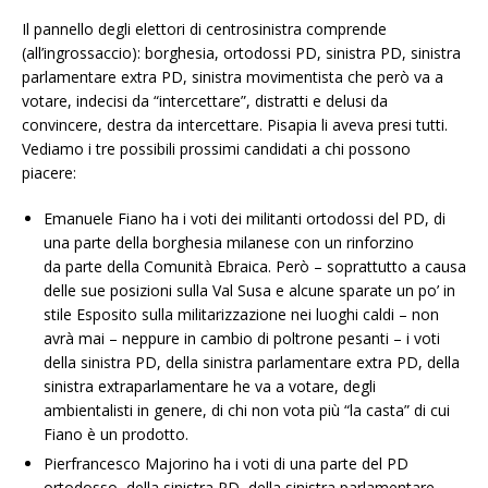
Il pannello degli elettori di centrosinistra comprende
(all’ingrossaccio): borghesia, ortodossi PD, sinistra PD, sinistra
parlamentare extra PD, sinistra movimentista che però va a
votare, indecisi da “intercettare”, distratti e delusi da
convincere, destra da intercettare. Pisapia li aveva presi tutti.
Vediamo i tre possibili prossimi candidati a chi possono
piacere:
Emanuele Fiano ha i voti dei militanti ortodossi del PD, di
una parte della borghesia milanese con un rinforzino
da parte della Comunità Ebraica. Però – soprattutto a causa
delle sue posizioni sulla Val Susa e alcune sparate un po’ in
stile Esposito sulla militarizzazione nei luoghi caldi – non
avrà mai – neppure in cambio di poltrone pesanti – i voti
della sinistra PD, della sinistra parlamentare extra PD, della
sinistra extraparlamentare he va a votare, degli
ambientalisti in genere, di chi non vota più “la casta” di cui
Fiano è un prodotto.
Pierfrancesco Majorino ha i voti di una parte del PD
ortodosso, della sinistra PD, della sinistra parlamentare