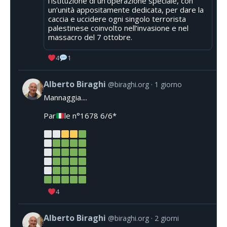
l'istituzione di un’operazione speciale, con
un’unità appositamente dedicata, per dare la
caccia e uccidere ogni singolo terrorista
palestinese coinvolto nell’invasione e nel
massacro del 7 ottobre.
4
1
Alberto Biraghi
@biraghi.org
1 giorno
Mannaggia....
Par
le n°1678 6/6*
4
Alberto Biraghi
@biraghi.org
2 giorni