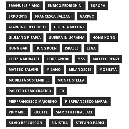
EMANUELE FIANO
ENRICO FEDRIGHINI
EUROPA
EXPO 2015
FRANCESCA BALZANI
GARIWO
GIARDINO DEI GIUSTI
GIORGIA MELONI
GIULIANO PISAPIA
GUERRA IN UCRAINA
HONG KONG
HUNG GAR
HUNG KUEN
ISRAELE
LEGA
LETIZIA MORATTI
LORSIGNORI
M5S
MATTEO RENZI
MATTEO SALVINI
MILANO
MILANO2016
MOBILITÀ
MOBILITÀ SOSTENIBILE
MONTE STELLA
PARTITO DEMOCRATICO
PD
PIERFRANCESCO MAJORINO
PIERFRANCESCO MARAN
PRIMARIE
RICETTE
SIAMOTUTTIFALLACI
SILVIO BERLUSCONI
SINISTRA
STEFANO PARISI