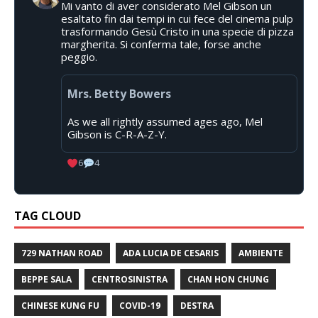
Mi vanto di aver considerato Mel Gibson un
esaltato fin dai tempi in cui fece del cinema pulp
trasformando Gesù Cristo in una specie di pizza
margherita. Si conferma tale, forse anche
peggio.
Mrs. Betty Bowers
As we all rightly assumed ages ago, Mel
Gibson is C-R-A-Z-Y.
6
4
TAG CLOUD
729 NATHAN ROAD
ADA LUCIA DE CESARIS
AMBIENTE
BEPPE SALA
CENTROSINISTRA
CHAN HON CHUNG
CHINESE KUNG FU
COVID-19
DESTRA