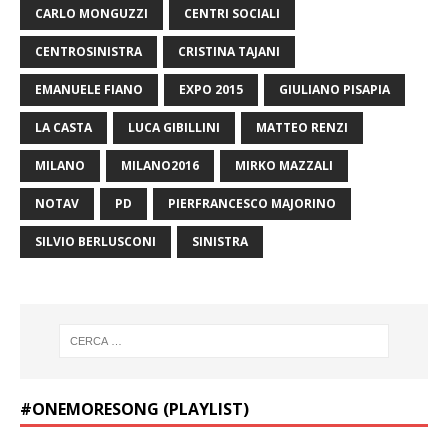
CARLO MONGUZZI
CENTRI SOCIALI
CENTROSINISTRA
CRISTINA TAJANI
EMANUELE FIANO
EXPO 2015
GIULIANO PISAPIA
LA CASTA
LUCA GIBILLINI
MATTEO RENZI
MILANO
MILANO2016
MIRKO MAZZALI
NOTAV
PD
PIERFRANCESCO MAJORINO
SILVIO BERLUSCONI
SINISTRA
#ONEMORESONG (PLAYLIST)