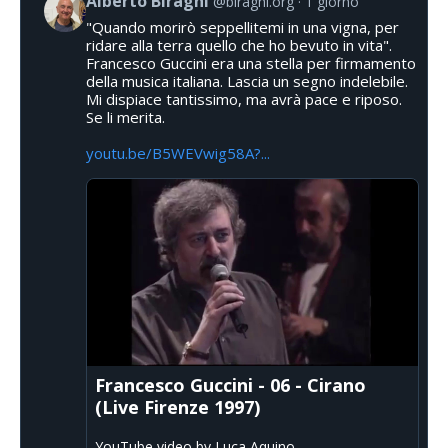
Alberto Biraghi
@biraghi.org
1 giorno
"Quando morirò seppellitemi in una vigna, per
ridare alla terra quello che ho bevuto in vita".
Francesco Guccini era una stella per firmamento
della musica italiana. Lascia un segno indelebile.
Mi dispiace tantissimo, ma avrà pace e riposo.
Se li merita.
youtu.be/B5WEVwig58A?...
Francesco Guccini - 06 - Cirano
(Live Firenze 1997)
YouTube video by Luca Aquino