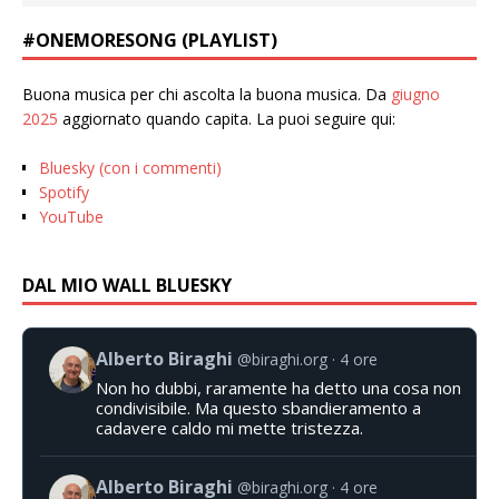
#ONEMORESONG (PLAYLIST)
Buona musica per chi ascolta la buona musica. Da
giugno
2025
aggiornato quando capita. La puoi seguire qui:
Bluesky (con i commenti)
Spotify
YouTube
DAL MIO WALL BLUESKY
Alberto Biraghi
@biraghi.org
4 ore
Non ho dubbi, raramente ha detto una cosa non
condivisibile. Ma questo sbandieramento a
cadavere caldo mi mette tristezza.
Alberto Biraghi
@biraghi.org
4 ore