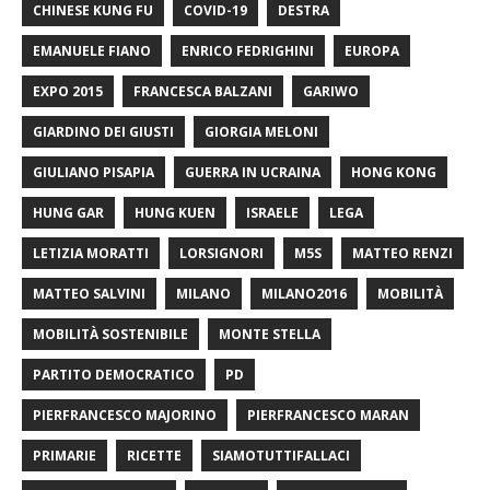
CHINESE KUNG FU
COVID-19
DESTRA
EMANUELE FIANO
ENRICO FEDRIGHINI
EUROPA
EXPO 2015
FRANCESCA BALZANI
GARIWO
GIARDINO DEI GIUSTI
GIORGIA MELONI
GIULIANO PISAPIA
GUERRA IN UCRAINA
HONG KONG
HUNG GAR
HUNG KUEN
ISRAELE
LEGA
LETIZIA MORATTI
LORSIGNORI
M5S
MATTEO RENZI
MATTEO SALVINI
MILANO
MILANO2016
MOBILITÀ
MOBILITÀ SOSTENIBILE
MONTE STELLA
PARTITO DEMOCRATICO
PD
PIERFRANCESCO MAJORINO
PIERFRANCESCO MARAN
PRIMARIE
RICETTE
SIAMOTUTTIFALLACI