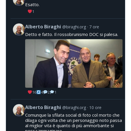
Esatto.
1
Alberto Biraghi
@biraghi.org
7 ore
Detto e fatto. Il rossobrunismo DOC si palesa.
16
4
2
1
Alberto Biraghi
@biraghi.org
10 ore
Comunque la sfilata social di foto col morto che
dilaga ogni volta che un personaggio noto passa
al miglior vita è quanto di più ammorbante si
possa immaginare