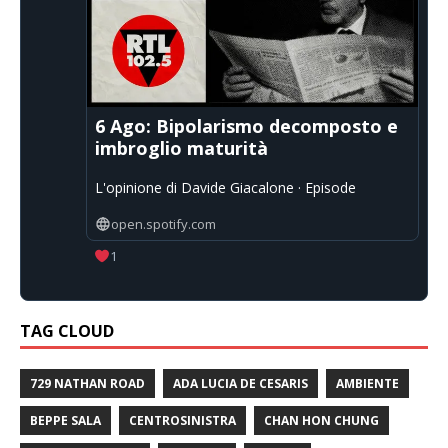
6 Ago: Bipolarismo decomposto e
imbroglio maturità
L'opinione di Davide Giacalone · Episode
open.spotify.com
1
TAG CLOUD
729 NATHAN ROAD
ADA LUCIA DE CESARIS
AMBIENTE
BEPPE SALA
CENTROSINISTRA
CHAN HON CHUNG