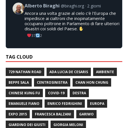
Alberto Biraghi
@biraghi.org
2 giorni
Ancora una volta grazie al cielo c'è l'Europa che
impedisce ai cialtroni che inopinatamente
occupano poltrone in Parlamento di fare ulteriori
disastri coi soldi del Paese.
37
2
TAG CLOUD
729 NATHAN ROAD
ADA LUCIA DE CESARIS
AMBIENTE
BEPPE SALA
CENTROSINISTRA
CHAN HON CHUNG
CHINESE KUNG FU
COVID-19
DESTRA
EMANUELE FIANO
ENRICO FEDRIGHINI
EUROPA
EXPO 2015
FRANCESCA BALZANI
GARIWO
GIARDINO DEI GIUSTI
GIORGIA MELONI