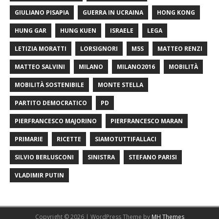
GIULIANO PISAPIA
GUERRA IN UCRAINA
HONG KONG
HUNG GAR
HUNG KUEN
ISRAELE
LEGA
LETIZIA MORATTI
LORSIGNORI
M5S
MATTEO RENZI
MATTEO SALVINI
MILANO
MILANO2016
MOBILITÀ
MOBILITÀ SOSTENIBILE
MONTE STELLA
PARTITO DEMOCRATICO
PD
PIERFRANCESCO MAJORINO
PIERFRANCESCO MARAN
PRIMARIE
RICETTE
SIAMOTUTTIFALLACI
SILVIO BERLUSCONI
SINISTRA
STEFANO PARISI
VLADIMIR PUTIN
Copyright © 2026 | WordPress Theme by
MH Themes