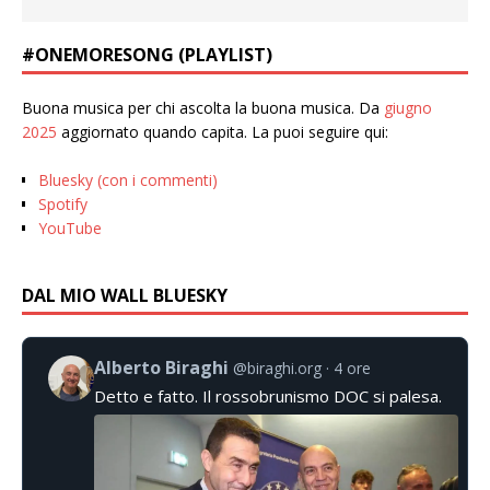
#ONEMORESONG (PLAYLIST)
Buona musica per chi ascolta la buona musica. Da
giugno
2025
aggiornato quando capita. La puoi seguire qui:
Bluesky (con i commenti)
Spotify
YouTube
DAL MIO WALL BLUESKY
Alberto Biraghi
@biraghi.org
4 ore
Detto e fatto. Il rossobrunismo DOC si palesa.