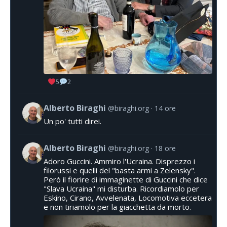
5
2
Alberto Biraghi
@biraghi.org
14 ore
Un po' tutti direi.
Alberto Biraghi
@biraghi.org
18 ore
Adoro Guccini. Ammiro l'Ucraina. Disprezzo i
filorussi e quelli del "basta armi a Zelensky".
Però il fiorire di immaginette di Guccini che dice
"Slava Ucraina" mi disturba. Ricordiamolo per
Eskino, Cirano, Avvelenata, Locomotiva eccetera
e non tiriamolo per la giacchetta da morto.