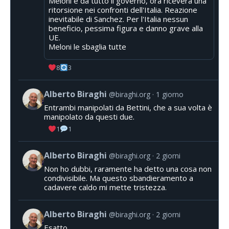
Meloni e da tutto il governo, ora riceverà una
ritorsione nei confronti dell'Italia. Reazione
inevitabile di Sanchez. Per l'Italia nessun
beneficio, pessima figura e danno grave alla
UE.
Meloni le sbaglia tutte
8
3
Alberto Biraghi
@biraghi.org
1 giorno
Entrambi manipolati da Bettini, che a sua volta è
manipolato da questi due.
1
1
Alberto Biraghi
@biraghi.org
2 giorni
Non ho dubbi, raramente ha detto una cosa non
condivisibile. Ma questo sbandieramento a
cadavere caldo mi mette tristezza.
Alberto Biraghi
@biraghi.org
2 giorni
Esatto.