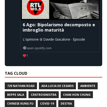
6 Ago: Bipolarismo decomposto e
imbroglio maturità
L'opinione di Davide Giacalone · Episode
open.spotify.com
1
TAG CLOUD
729 NATHAN ROAD
ADA LUCIA DE CESARIS
AMBIENTE
BEPPE SALA
CENTROSINISTRA
CHAN HON CHUNG
CHINESE KUNG FU
COVID-19
DESTRA