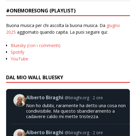
#ONEMORESONG (PLAYLIST)
Buona musica per chi ascolta la buona musica. Da
giugno
2025
aggiornato quando capita. La puoi seguire qui:
Bluesky (con i commenti)
Spotify
YouTube
DAL MIO WALL BLUESKY
Alberto Biraghi
@biraghi.org
2 ore
Non ho dubbi, raramente ha detto una cosa non
condivisibile. Ma questo sbandieramento a
cadavere caldo mi mette tristezza.
Alberto Biraghi
@biraghi.org
2 ore