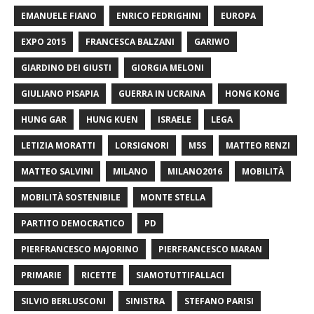
EMANUELE FIANO
ENRICO FEDRIGHINI
EUROPA
EXPO 2015
FRANCESCA BALZANI
GARIWO
GIARDINO DEI GIUSTI
GIORGIA MELONI
GIULIANO PISAPIA
GUERRA IN UCRAINA
HONG KONG
HUNG GAR
HUNG KUEN
ISRAELE
LEGA
LETIZIA MORATTI
LORSIGNORI
M5S
MATTEO RENZI
MATTEO SALVINI
MILANO
MILANO2016
MOBILITÀ
MOBILITÀ SOSTENIBILE
MONTE STELLA
PARTITO DEMOCRATICO
PD
PIERFRANCESCO MAJORINO
PIERFRANCESCO MARAN
PRIMARIE
RICETTE
SIAMOTUTTIFALLACI
SILVIO BERLUSCONI
SINISTRA
STEFANO PARISI