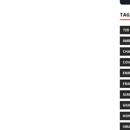
TAG
729
AMB
CHA
COV
ENR
FRA
GIA
GIU
HO
ISR