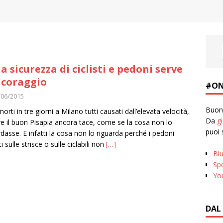
la sicurezza di ciclisti e pedoni serve
 coraggio
#ON
/06/2015
Buona
orti in tre giorni a Milano tutti causati dall’elevata velocità,
Da
g
e il buon Pisapia ancora tace, come se la cosa non lo
puoi 
rdasse. E infatti la cosa non lo riguarda perché i pedoni
ti sulle strisce o sulle ciclabili non
[…]
Bl
Spo
Yo
DAL