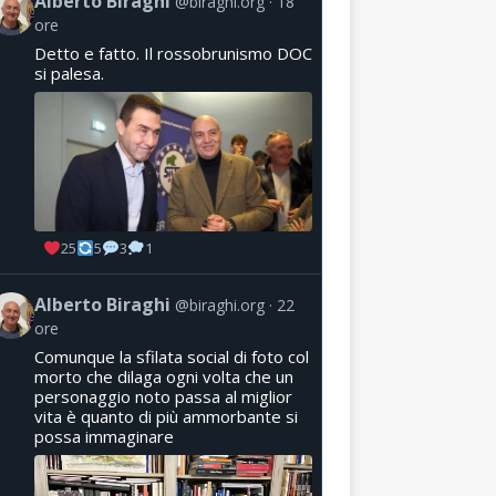
Alberto Biraghi
@biraghi.org
18
ore
Detto e fatto. Il rossobrunismo DOC
si palesa.
25
5
3
1
Alberto Biraghi
@biraghi.org
22
ore
Comunque la sfilata social di foto col
morto che dilaga ogni volta che un
personaggio noto passa al miglior
vita è quanto di più ammorbante si
possa immaginare