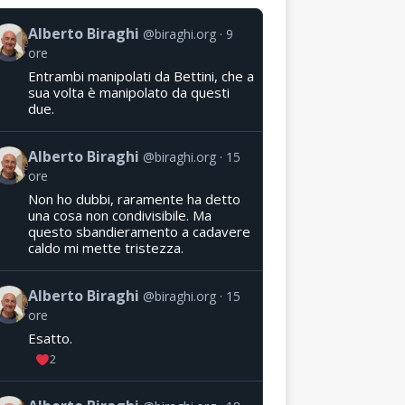
Alberto Biraghi
@biraghi.org
9
ore
Entrambi manipolati da Bettini, che a
sua volta è manipolato da questi
due.
Alberto Biraghi
@biraghi.org
15
ore
Non ho dubbi, raramente ha detto
una cosa non condivisibile. Ma
questo sbandieramento a cadavere
caldo mi mette tristezza.
Alberto Biraghi
@biraghi.org
15
ore
Esatto.
2