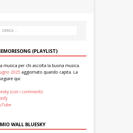
EMORESONG (PLAYLIST)
 musica per chi ascolta la buona musica.
iugno 2025
aggiornato quando capita. La
seguire qui:
uesky (con i commenti)
tify
uTube
 MIO WALL BLUESKY