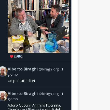
13
2
Alberto Biraghi
@biraghi.org
1
giorno
Un po' tutti direi.
Alberto Biraghi
@biraghi.org
1
giorno
Adoro Guccini. Ammiro l'Ucraina.
Disprezzo i filorussi e quelli del