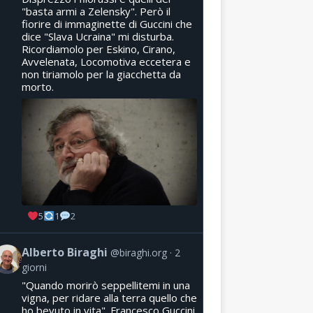
"basta armi a Zelensky". Però il
fiorire di immaginette di Guccini che
dice "Slava Ucraina" mi disturba.
Ricordiamolo per Eskino, Cirano,
Avvelenata, Locomotiva eccetera e
non tiriamolo per la giacchetta da
morto.
5
1
2
Alberto Biraghi
@biraghi.org
2
giorni
"Quando morirò seppellitemi in una
vigna, per ridare alla terra quello che
ho bevuto in vita". Francesco Guccini