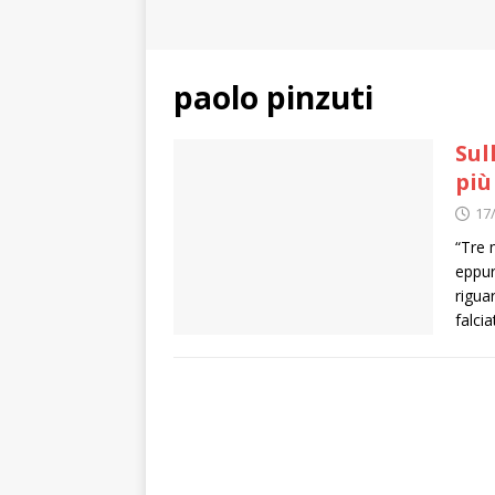
paolo pinzuti
Sul
più
17
“Tre m
eppur
rigua
falcia