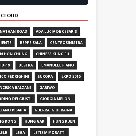
 CLOUD
 NATHAN ROAD
ADA LUCIA DE CESARIS
IENTE
BEPPE SALA
CENTROSINISTRA
N HON CHUNG
CHINESE KUNG FU
ID-19
DESTRA
EMANUELE FIANO
ICO FEDRIGHINI
EUROPA
EXPO 2015
NCESCA BALZANI
GARIWO
RDINO DEI GIUSTI
GIORGIA MELONI
LIANO PISAPIA
GUERRA IN UCRAINA
NG KONG
HUNG GAR
HUNG KUEN
AELE
LEGA
LETIZIA MORATTI