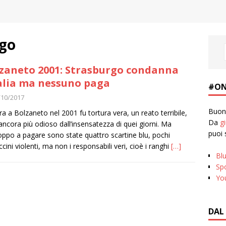
rgo
zaneto 2001: Strasburgo condanna
talia ma nessuno paga
#ON
/10/2017
Buona
ora a Bolzaneto nel 2001 fu tortura vera, un reato terribile,
Da
g
ancora più odioso dall’insensatezza di quei giorni. Ma
puoi 
oppo a pagare sono state quattro scartine blu, pochi
ccini violenti, ma non i responsabili veri, cioè i ranghi
[…]
Bl
Spo
Yo
DAL