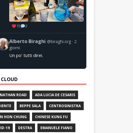
15
2
Alberto Biraghi
@biraghi.org
2
giorni
Un po' tutti direi.
 CLOUD
 NATHAN ROAD
ADA LUCIA DE CESARIS
IENTE
BEPPE SALA
CENTROSINISTRA
N HON CHUNG
CHINESE KUNG FU
ID-19
DESTRA
EMANUELE FIANO