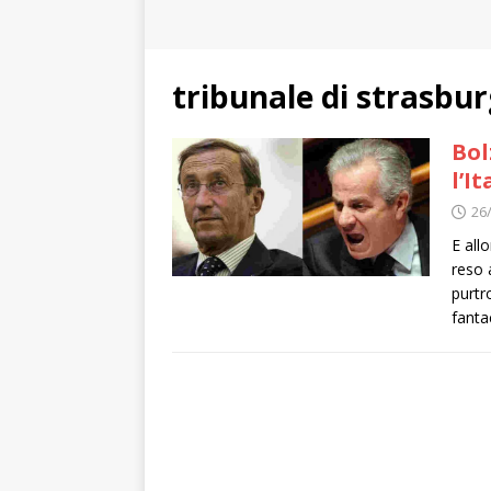
tribunale di strasbu
Bol
l’I
26
E all
reso 
purtr
fanta