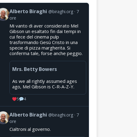
Alberto Biraghi
@biraghi.org
7
ore
Mi vanto di aver considerato Mel
Gibson un esaltato fin dai tempi in
cui fece del cinema pulp
trasformando Gesù Cristo in una
specie di pizza margherita. Si
conferma tale, forse anche peggio.
Mrs. Betty Bowers
As we all rightly assumed ages
ago, Mel Gibson is C-R-A-Z-Y.
5
4
Alberto Biraghi
@biraghi.org
7
ore
Cialtroni al governo.