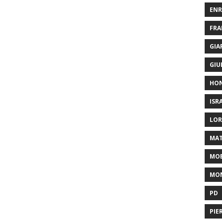
ENR
FRA
GIA
GIU
HO
ISR
LOR
MAT
MOB
MON
PD
PIE