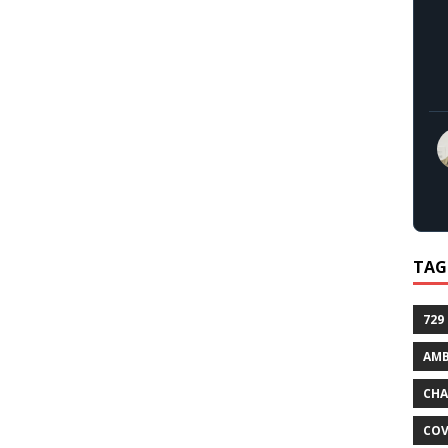
TAG
729
AMB
CHA
COV