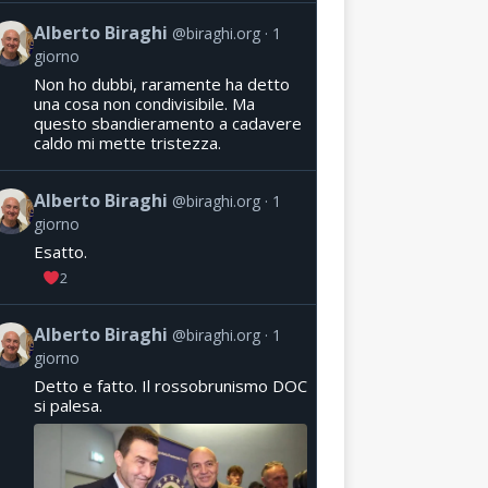
Alberto Biraghi
@biraghi.org
1
giorno
Non ho dubbi, raramente ha detto
una cosa non condivisibile. Ma
questo sbandieramento a cadavere
caldo mi mette tristezza.
Alberto Biraghi
@biraghi.org
1
giorno
Esatto.
2
Alberto Biraghi
@biraghi.org
1
giorno
Detto e fatto. Il rossobrunismo DOC
si palesa.