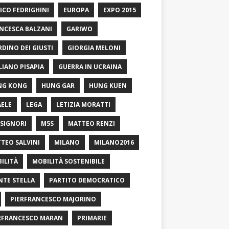
ICO FEDRIGHINI
EUROPA
EXPO 2015
NCESCA BALZANI
GARIWO
RDINO DEI GIUSTI
GIORGIA MELONI
LIANO PISAPIA
GUERRA IN UCRAINA
NG KONG
HUNG GAR
HUNG KUEN
AELE
LEGA
LETIZIA MORATTI
SIGNORI
M5S
MATTEO RENZI
TEO SALVINI
MILANO
MILANO2016
ILITÀ
MOBILITÀ SOSTENIBILE
TE STELLA
PARTITO DEMOCRATICO
PIERFRANCESCO MAJORINO
RFRANCESCO MARAN
PRIMARIE