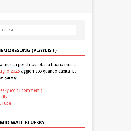
EMORESONG (PLAYLIST)
 musica per chi ascolta la buona musica.
iugno 2025
aggiornato quando capita. La
seguire qui:
uesky (con i commenti)
tify
uTube
 MIO WALL BLUESKY