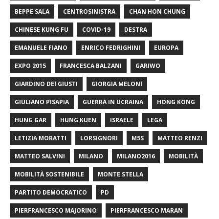
BEPPE SALA
CENTROSINISTRA
CHAN HON CHUNG
CHINESE KUNG FU
COVID-19
DESTRA
EMANUELE FIANO
ENRICO FEDRIGHINI
EUROPA
EXPO 2015
FRANCESCA BALZANI
GARIWO
GIARDINO DEI GIUSTI
GIORGIA MELONI
GIULIANO PISAPIA
GUERRA IN UCRAINA
HONG KONG
HUNG GAR
HUNG KUEN
ISRAELE
LEGA
LETIZIA MORATTI
LORSIGNORI
M5S
MATTEO RENZI
MATTEO SALVINI
MILANO
MILANO2016
MOBILITÀ
MOBILITÀ SOSTENIBILE
MONTE STELLA
PARTITO DEMOCRATICO
PD
PIERFRANCESCO MAJORINO
PIERFRANCESCO MARAN