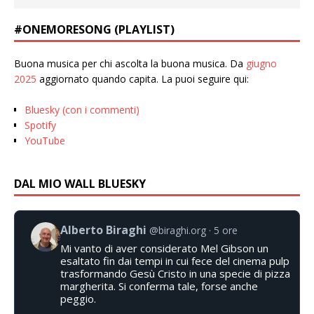
#ONEMORESONG (PLAYLIST)
Buona musica per chi ascolta la buona musica. Da
giugno
2025
aggiornato quando capita. La puoi seguire qui:
Bluesky (con i commenti)
Spotify
YouTube
DAL MIO WALL BLUESKY
Alberto Biraghi
@biraghi.org
5 ore
Mi vanto di aver considerato Mel Gibson un
esaltato fin dai tempi in cui fece del cinema pulp
trasformando Gesù Cristo in una specie di pizza
margherita. Si conferma tale, forse anche
peggio.