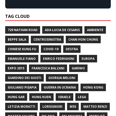
TAG CLOUD
729 NATHAN ROAD
ADA LUCIA DE CESARIS
AMBIENTE
BEPPE SALA
CENTROSINISTRA
CHAN HON CHUNG
CHINESE KUNG FU
COVID-19
DESTRA
EMANUELE FIANO
ENRICO FEDRIGHINI
EUROPA
EXPO 2015
FRANCESCA BALZANI
GARIWO
GIARDINO DEI GIUSTI
GIORGIA MELONI
GIULIANO PISAPIA
GUERRA IN UCRAINA
HONG KONG
HUNG GAR
HUNG KUEN
ISRAELE
LEGA
LETIZIA MORATTI
LORSIGNORI
M5S
MATTEO RENZI