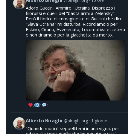
Alberto Biraghi
@biraghi.org
15 ore
Adoro Guccini. Ammiro l'Ucraina. Disprezzo i
filorussi e quelli del "basta armi a Zelensky".
Però il fiorire di immaginette di Guccini che dice
"Slava Ucraina" mi disturba. Ricordiamolo per
Eskino, Cirano, Avvelenata, Locomotiva eccetera
e non tiriamolo per la giacchetta da morto.
3
1
1
Alberto Biraghi
@biraghi.org
1 giorno
"Quando morirò seppellitemi in una vigna, per
ridare alla terra quello che ho bevuto in vita".