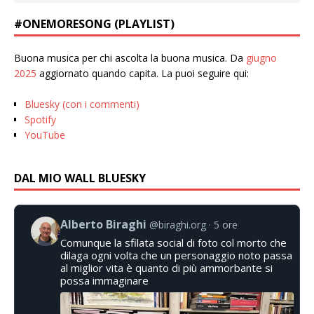
#ONEMORESONG (PLAYLIST)
Buona musica per chi ascolta la buona musica. Da
giugno
2025
aggiornato quando capita. La puoi seguire qui:
Bluesky (con i commenti)
Spotify
YouTube
DAL MIO WALL BLUESKY
Alberto Biraghi
@biraghi.org
5 ore
Comunque la sfilata social di foto col morto che
dilaga ogni volta che un personaggio noto passa
al miglior vita è quanto di più ammorbante si
possa immaginare