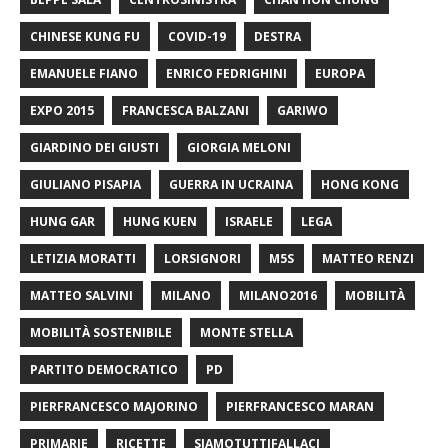
CHINESE KUNG FU
COVID-19
DESTRA
EMANUELE FIANO
ENRICO FEDRIGHINI
EUROPA
EXPO 2015
FRANCESCA BALZANI
GARIWO
GIARDINO DEI GIUSTI
GIORGIA MELONI
GIULIANO PISAPIA
GUERRA IN UCRAINA
HONG KONG
HUNG GAR
HUNG KUEN
ISRAELE
LEGA
LETIZIA MORATTI
LORSIGNORI
M5S
MATTEO RENZI
MATTEO SALVINI
MILANO
MILANO2016
MOBILITÀ
MOBILITÀ SOSTENIBILE
MONTE STELLA
PARTITO DEMOCRATICO
PD
PIERFRANCESCO MAJORINO
PIERFRANCESCO MARAN
PRIMARIE
RICETTE
SIAMOTUTTIFALLACI