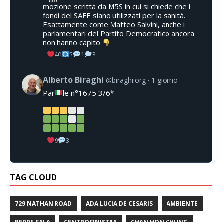
mozione scritta da M5S in cui si chiede che i
fondi del SAFE siano utilizzati per la sanità.
Esattamente come Matteo Salvini, anche i
parlamentari del Partito Democratico ancora
non hanno capito
40
5
1
3
Alberto Biraghi
@biraghi.org
1 giorno
Par
le n°1675 3/6*
9
3
TAG CLOUD
729 NATHAN ROAD
ADA LUCIA DE CESARIS
AMBIENTE
BEPPE SALA
CENTROSINISTRA
CHAN HON CHUNG