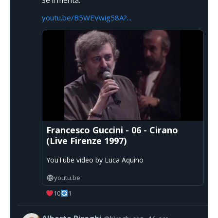
Se li merita.
youtu.be/B5WEVwig58A?...
Francesco Guccini - 06 - Cirano
(Live Firenze 1997)
YouTube video by Luca Aquino
youtu.be
10
1