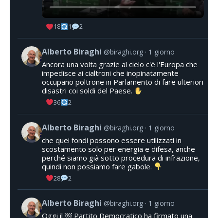
18
1
2
Alberto Biraghi
@biraghi.org
1 giorno
Ancora una volta grazie al cielo c'è l'Europa che
impedisce ai cialtroni che inopinatamente
occupano poltrone in Parlamento di fare ulteriori
disastri coi soldi del Paese.
36
2
Alberto Biraghi
@biraghi.org
1 giorno
che quei fondi possono essere utilizzati in
scostamento solo per energia e difesa, anche
perché siamo già sotto procedura di infrazione,
quindi non possiamo fare gabole.
28
2
Alberto Biraghi
@biraghi.org
1 giorno
Oggi il ￼ Partito Democratico ha firmato una