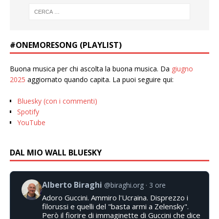
#ONEMORESONG (PLAYLIST)
Buona musica per chi ascolta la buona musica. Da
giugno
2025
aggiornato quando capita. La puoi seguire qui:
Bluesky (con i commenti)
Spotify
YouTube
DAL MIO WALL BLUESKY
Alberto Biraghi
@biraghi.org
3 ore
Adoro Guccini. Ammiro l'Ucraina. Disprezzo i
filorussi e quelli del "basta armi a Zelensky".
Però il fiorire di immaginette di Guccini che dice