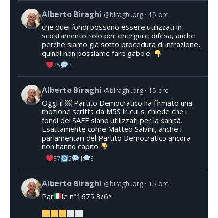
Alberto Biraghi
@biraghi.org
15 ore
che quei fondi possono essere utilizzati in
scostamento solo per energia e difesa, anche
perché siamo già sotto procedura di infrazione,
quindi non possiamo fare gabole.
25
2
Alberto Biraghi
@biraghi.org
15 ore
Oggi il ￼ Partito Democratico ha firmato una
mozione scritta da M5S in cui si chiede che i
fondi del SAFE siano utilizzati per la sanità.
Esattamente come Matteo Salvini, anche i
parlamentari del Partito Democratico ancora
non hanno capito
37
5
1
3
Alberto Biraghi
@biraghi.org
15 ore
Par
le n°1675 3/6*