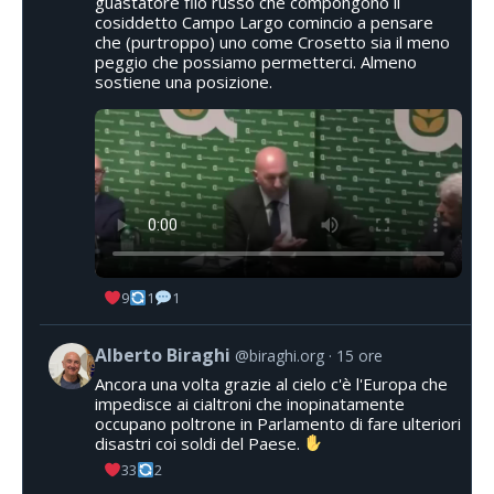
guastatore filo russo che compongono il
cosiddetto Campo Largo comincio a pensare
che (purtroppo) uno come Crosetto sia il meno
peggio che possiamo permetterci. Almeno
sostiene una posizione.
9
1
1
Alberto Biraghi
@biraghi.org
15 ore
Ancora una volta grazie al cielo c'è l'Europa che
impedisce ai cialtroni che inopinatamente
occupano poltrone in Parlamento di fare ulteriori
disastri coi soldi del Paese.
33
2