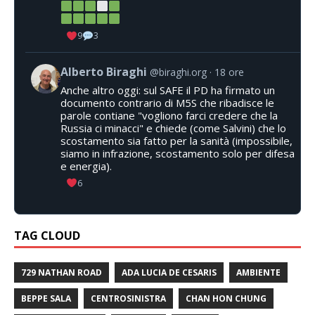
9
3
Alberto Biraghi
@biraghi.org
18 ore
Anche altro oggi: sul SAFE il PD ha firmato un
documento contrario di M5S che ribadisce le
parole contiane "vogliono farci credere che la
Russia ci minacci" e chiede (come Salvini) che lo
scostamento sia fatto per la sanità (impossibile,
siamo in infrazione, scostamento solo per difesa
e energia).
6
TAG CLOUD
729 NATHAN ROAD
ADA LUCIA DE CESARIS
AMBIENTE
BEPPE SALA
CENTROSINISTRA
CHAN HON CHUNG