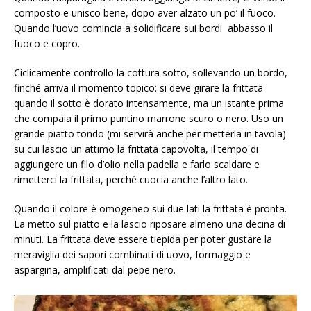
composto e unisco bene, dopo aver alzato un po’ il fuoco.
Quando l’uovo comincia a solidificare sui bordi abbasso il
fuoco e copro.
Ciclicamente controllo la cottura sotto, sollevando un bordo,
finché arriva il momento topico: si deve girare la frittata
quando il sotto è dorato intensamente, ma un istante prima
che compaia il primo puntino marrone scuro o nero. Uso un
grande piatto tondo (mi servirà anche per metterla in tavola)
su cui lascio un attimo la frittata capovolta, il tempo di
aggiungere un filo d’olio nella padella e farlo scaldare e
rimetterci la frittata, perché cuocia anche l’altro lato.
Quando il colore è omogeneo sui due lati la frittata è pronta.
La metto sul piatto e la lascio riposare almeno una decina di
minuti. La frittata deve essere tiepida per poter gustare la
meraviglia dei sapori combinati di uovo, formaggio e
aspargina, amplificati dal pepe nero.