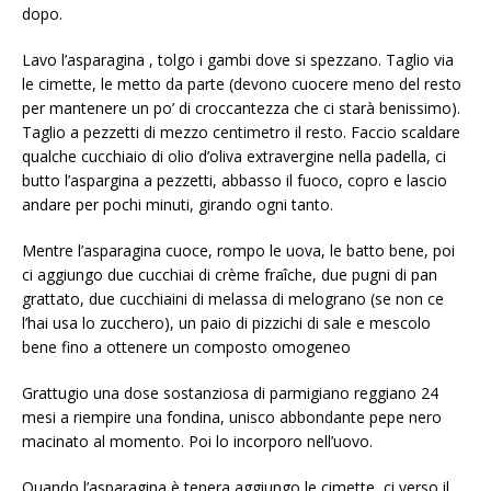
dopo.
Lavo l’asparagina , tolgo i gambi dove si spezzano. Taglio via
le cimette, le metto da parte (devono cuocere meno del resto
per mantenere un po’ di croccantezza che ci starà benissimo).
Taglio a pezzetti di mezzo centimetro il resto. Faccio scaldare
qualche cucchiaio di olio d’oliva extravergine nella padella, ci
butto l’aspargina a pezzetti, abbasso il fuoco, copro e lascio
andare per pochi minuti, girando ogni tanto.
Mentre l’asparagina cuoce, rompo le uova, le batto bene, poi
ci aggiungo due cucchiai di crème fraîche, due pugni di pan
grattato, due cucchiaini di melassa di melograno (se non ce
l’hai usa lo zucchero), un paio di pizzichi di sale e mescolo
bene fino a ottenere un composto omogeneo
Grattugio una dose sostanziosa di parmigiano reggiano 24
mesi a riempire una fondina, unisco abbondante pepe nero
macinato al momento. Poi lo incorporo nell’uovo.
Quando l’asparagina è tenera aggiungo le cimette, ci verso il