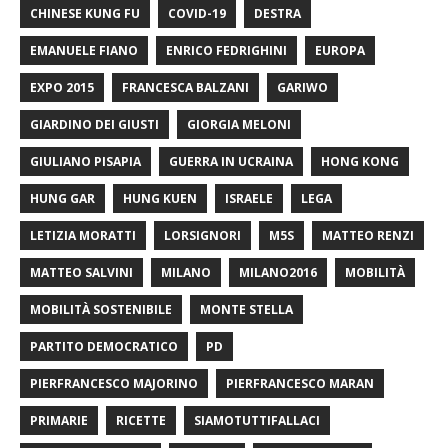
CHINESE KUNG FU
COVID-19
DESTRA
EMANUELE FIANO
ENRICO FEDRIGHINI
EUROPA
EXPO 2015
FRANCESCA BALZANI
GARIWO
GIARDINO DEI GIUSTI
GIORGIA MELONI
GIULIANO PISAPIA
GUERRA IN UCRAINA
HONG KONG
HUNG GAR
HUNG KUEN
ISRAELE
LEGA
LETIZIA MORATTI
LORSIGNORI
M5S
MATTEO RENZI
MATTEO SALVINI
MILANO
MILANO2016
MOBILITÀ
MOBILITÀ SOSTENIBILE
MONTE STELLA
PARTITO DEMOCRATICO
PD
PIERFRANCESCO MAJORINO
PIERFRANCESCO MARAN
PRIMARIE
RICETTE
SIAMOTUTTIFALLACI