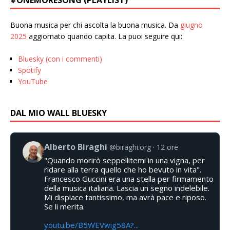
#ONEMORESONG (PLAYLIST)
Buona musica per chi ascolta la buona musica. Da
giugno
2025
aggiornato quando capita. La puoi seguire qui:
Bluesky (con i commenti)
Spotify
YouTube
DAL MIO WALL BLUESKY
Alberto Biraghi
@biraghi.org
12 ore
"Quando morirò seppellitemi in una vigna, per
ridare alla terra quello che ho bevuto in vita".
Francesco Guccini era una stella per firmamento
della musica italiana. Lascia un segno indelebile.
Mi dispiace tantissimo, ma avrà pace e riposo.
Se li merita.
youtu.be/B5WEVwig58A?...