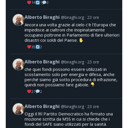
14
1
2
Alberto Biraghi
@biraghi.org
23 ore
Ancora una volta grazie al cielo c'è l'Europa che
impedisce ai cialtroni che inopinatamente
occupano poltrone in Parlamento di fare ulteriori
disastri coi soldi del Paese.
35
2
Alberto Biraghi
@biraghi.org
23 ore
che quei fondi possono essere utilizzati in
scostamento solo per energia e difesa, anche
perché siamo già sotto procedura di infrazione,
quindi non possiamo fare gabole.
27
2
Alberto Biraghi
@biraghi.org
23 ore
Oggi il ￼ Partito Democratico ha firmato una
mozione scritta da M5S in cui si chiede che i
fondi del SAFE siano utilizzati per la sanità.