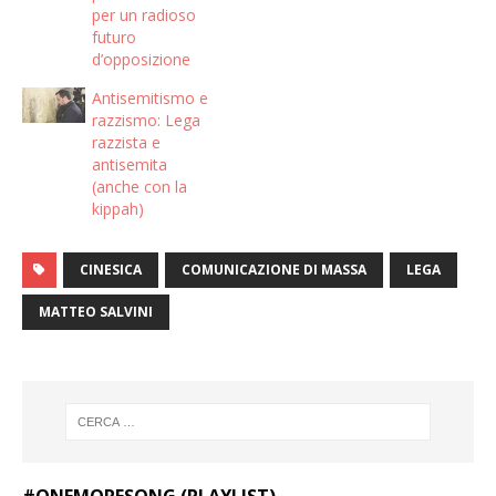
per un radioso
futuro
d’opposizione
Antisemitismo e
razzismo: Lega
razzista e
antisemita
(anche con la
kippah)
CINESICA
COMUNICAZIONE DI MASSA
LEGA
MATTEO SALVINI