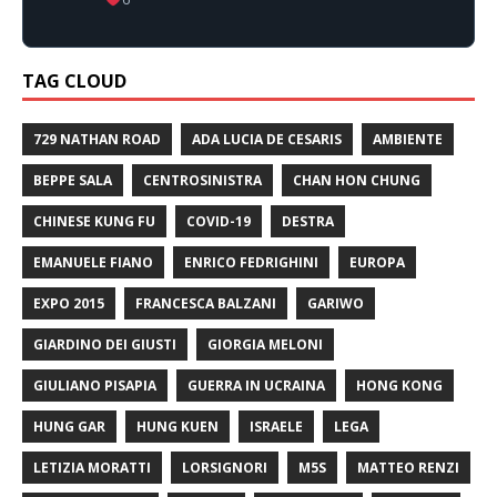
TAG CLOUD
729 NATHAN ROAD
ADA LUCIA DE CESARIS
AMBIENTE
BEPPE SALA
CENTROSINISTRA
CHAN HON CHUNG
CHINESE KUNG FU
COVID-19
DESTRA
EMANUELE FIANO
ENRICO FEDRIGHINI
EUROPA
EXPO 2015
FRANCESCA BALZANI
GARIWO
GIARDINO DEI GIUSTI
GIORGIA MELONI
GIULIANO PISAPIA
GUERRA IN UCRAINA
HONG KONG
HUNG GAR
HUNG KUEN
ISRAELE
LEGA
LETIZIA MORATTI
LORSIGNORI
M5S
MATTEO RENZI