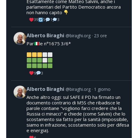
Esattamente come Matteo Salvini, anche i
parlamentari del Partito Democratico ancora
non hanno capito
39
5
1
3
Alberto Biraghi
@biraghi.org
23 ore
Par
le n°1675 3/6*
9
3
Alberto Biraghi
@biraghi.org
1 giorno
Anche altro oggi: sul SAFE il PD ha firmato un
documento contrario di M5S che ribadisce le
parole contiane "vogliono farci credere che la
Russia ci minacci" e chiede (come Salvini) che lo
scostamento sia fatto per la sanità (impossibile,
siamo in infrazione, scostamento solo per difesa
e energia).
6