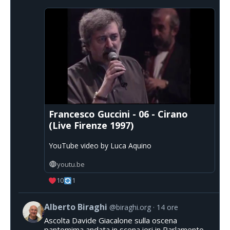
Francesco Guccini - 06 - Cirano
(Live Firenze 1997)
YouTube video by Luca Aquino
youtu.be
10
1
Alberto Biraghi
@biraghi.org
14 ore
Ascolta Davide Giacalone sulla oscena
pantomima andata in scena ieri in Parlamento.