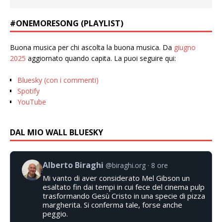
#ONEMORESONG (PLAYLIST)
Buona musica per chi ascolta la buona musica. Da
giugno
2025
aggiornato quando capita. La puoi seguire qui:
Bluesky (con i commenti)
Spotify
YouTube
DAL MIO WALL BLUESKY
Alberto Biraghi
@biraghi.org
8 ore
Mi vanto di aver considerato Mel Gibson un
esaltato fin dai tempi in cui fece del cinema pulp
trasformando Gesù Cristo in una specie di pizza
margherita. Si conferma tale, forse anche
peggio.