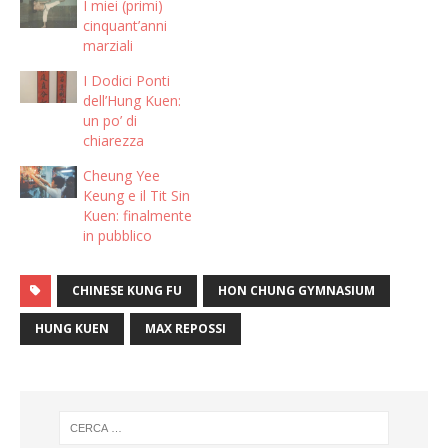
I miei (primi)
cinquant’anni
marziali
I Dodici Ponti
dell’Hung Kuen:
un po’ di
chiarezza
Cheung Yee
Keung e il Tit Sin
Kuen: finalmente
in pubblico
CHINESE KUNG FU
HON CHUNG GYMNASIUM
HUNG KUEN
MAX REPOSSI