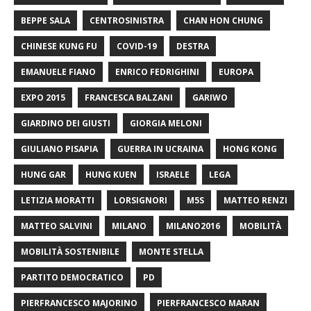
BEPPE SALA
CENTROSINISTRA
CHAN HON CHUNG
CHINESE KUNG FU
COVID-19
DESTRA
EMANUELE FIANO
ENRICO FEDRIGHINI
EUROPA
EXPO 2015
FRANCESCA BALZANI
GARIWO
GIARDINO DEI GIUSTI
GIORGIA MELONI
GIULIANO PISAPIA
GUERRA IN UCRAINA
HONG KONG
HUNG GAR
HUNG KUEN
ISRAELE
LEGA
LETIZIA MORATTI
LORSIGNORI
M5S
MATTEO RENZI
MATTEO SALVINI
MILANO
MILANO2016
MOBILITÀ
MOBILITÀ SOSTENIBILE
MONTE STELLA
PARTITO DEMOCRATICO
PD
PIERFRANCESCO MAJORINO
PIERFRANCESCO MARAN