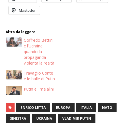
Mastodon
Altro da leggere
Goffredo Bettini
e l’Ucraina:
quando la
propaganda
violenta la realtà
Travaglio Conte
e le balle di Putin
Putin e i maialini
ENRICO LETTA
EUROPA
ITALIA
NATO
SINISTRA
UCRAINA
VLADIMIR PUTIN