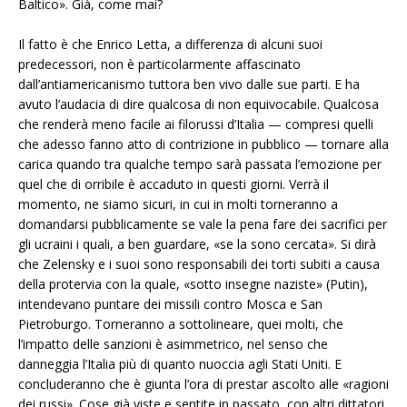
Baltico». Già, come mai?
Il fatto è che
Enrico Letta, a differenza di alcuni suoi
predecessori, non è particolarmente affascinato
dall’antiamericanismo tuttora ben vivo dalle sue parti
. E ha
avuto l’audacia di dire qualcosa di non equivocabile. Qualcosa
che renderà meno facile ai filorussi d’Italia — compresi quelli
che adesso fanno atto di contrizione in pubblico — tornare alla
carica quando tra qualche tempo sarà passata l’emozione per
quel che di orribile è accaduto in questi giorni. Verrà il
momento, ne siamo sicuri, in cui in molti torneranno a
domandarsi pubblicamente se vale la pena fare dei sacrifici per
gli ucraini i quali, a ben guardare, «se la sono cercata». Si dirà
che Zelensky e i suoi sono responsabili dei torti subiti a causa
della protervia con la quale, «sotto insegne naziste» (Putin),
intendevano puntare dei missili contro Mosca e San
Pietroburgo. Torneranno a sottolineare, quei molti, che
l’impatto delle sanzioni è asimmetrico, nel senso che
danneggia l’Italia più di quanto nuoccia agli Stati Uniti. E
concluderanno che è giunta l’ora di prestar ascolto alle «ragioni
dei russi». Cose già viste e sentite in passato, con altri dittatori,