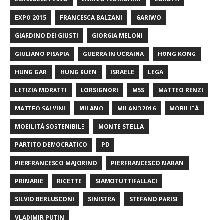
EXPO 2015
FRANCESCA BALZANI
GARIWO
GIARDINO DEI GIUSTI
GIORGIA MELONI
GIULIANO PISAPIA
GUERRA IN UCRAINA
HONG KONG
HUNG GAR
HUNG KUEN
ISRAELE
LEGA
LETIZIA MORATTI
LORSIGNORI
M5S
MATTEO RENZI
MATTEO SALVINI
MILANO
MILANO2016
MOBILITÀ
MOBILITÀ SOSTENIBILE
MONTE STELLA
PARTITO DEMOCRATICO
PD
PIERFRANCESCO MAJORINO
PIERFRANCESCO MARAN
PRIMARIE
RICETTE
SIAMOTUTTIFALLACI
SILVIO BERLUSCONI
SINISTRA
STEFANO PARISI
VLADIMIR PUTIN