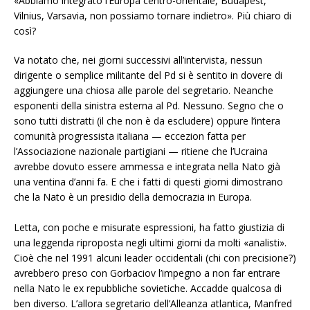
«Abbiamo integrato l’Europa centro-orientale, Budapest,
Vilnius, Varsavia, non possiamo tornare indietro». Più chiaro di
così?
Va notato che, nei giorni successivi all’intervista,
nessun
dirigente o semplice militante del Pd si è sentito in dovere di
aggiungere una chiosa alle parole del segretario
. Neanche
esponenti della sinistra esterna al Pd. Nessuno. Segno che o
sono tutti distratti (il che non è da escludere) oppure l’intera
comunità progressista italiana — eccezion fatta per
l’Associazione nazionale partigiani — ritiene che l’Ucraina
avrebbe dovuto essere ammessa e integrata nella Nato già
una ventina d’anni fa. E che i fatti di questi giorni dimostrano
che la Nato è un presidio della democrazia in Europa.
Letta, con poche e misurate espressioni, ha fatto giustizia di
una leggenda riproposta negli ultimi giorni da molti «analisti».
Cioè che nel 1991 alcuni leader occidentali (chi con precisione?)
avrebbero preso con Gorbaciov l’impegno a non far entrare
nella Nato le ex repubbliche sovietiche. Accadde qualcosa di
ben diverso. L’allora segretario dell’Alleanza atlantica,
Manfred