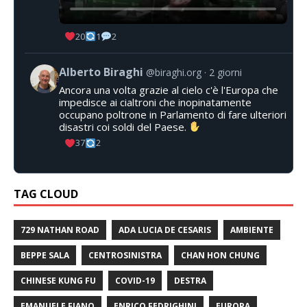
20
1
2
Alberto Biraghi
@biraghi.org
2 giorni
Ancora una volta grazie al cielo c'è l'Europa che
impedisce ai cialtroni che inopinatamente
occupano poltrone in Parlamento di fare ulteriori
disastri coi soldi del Paese.
37
2
TAG CLOUD
729 NATHAN ROAD
ADA LUCIA DE CESARIS
AMBIENTE
BEPPE SALA
CENTROSINISTRA
CHAN HON CHUNG
CHINESE KUNG FU
COVID-19
DESTRA
EMANUELE FIANO
ENRICO FEDRIGHINI
EUROPA