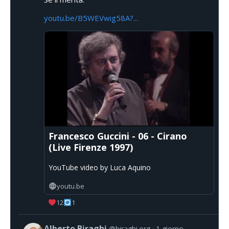
youtu.be/B5WEVwig58A?...
Francesco Guccini - 06 - Cirano
(Live Firenze 1997)
YouTube video by Luca Aquino
youtu.be
12
1
Alberto Biraghi
@biraghi.org
1 giorno