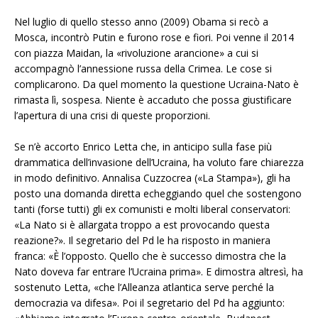
Nel luglio di quello stesso anno (2009) Obama si recò a
Mosca, incontrò Putin e furono rose e fiori. Poi venne il 2014
con piazza Maidan, la «rivoluzione arancione» a cui si
accompagnò l’annessione russa della Crimea. Le cose si
complicarono. Da quel momento la questione Ucraina-Nato è
rimasta lì, sospesa. Niente è accaduto che possa giustificare
l’apertura di una crisi di queste proporzioni.
Se n’è accorto Enrico Letta
che, in anticipo sulla fase più
drammatica dell’invasione dell’Ucraina, ha voluto fare chiarezza
in modo definitivo. Annalisa Cuzzocrea (
«La Stampa»
), gli ha
posto una domanda diretta echeggiando quel che sostengono
tanti (forse tutti) gli ex comunisti e molti liberal conservatori:
«La Nato si è allargata troppo a est provocando questa
reazione?». Il segretario del Pd le ha risposto in maniera
franca: «È l’opposto. Quello che è successo dimostra che la
Nato doveva far entrare l’Ucraina prima».
E dimostra altresì, ha
sostenuto Letta, «che l’Alleanza atlantica serve perché la
democrazia va difesa»
. Poi il segretario del Pd ha aggiunto: