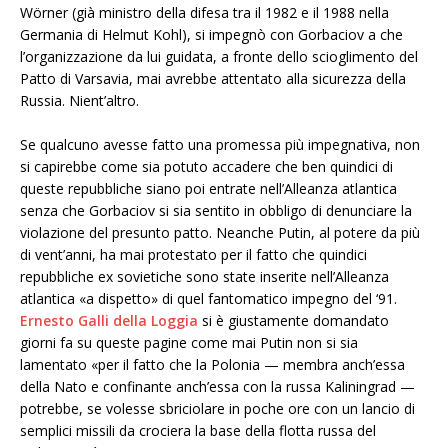
Wörner
(già ministro della difesa tra il 1982 e il 1988 nella
Germania di Helmut Kohl),
si impegnò con Gorbaciov a che
l’organizzazione da lui guidata, a fronte dello scioglimento del
Patto di Varsavia, mai avrebbe attentato alla sicurezza della
Russia. Nient’altro
.
Se qualcuno avesse fatto una promessa più impegnativa, non
si capirebbe come sia potuto accadere che
ben quindici di
queste repubbliche siano poi entrate nell’Alleanza atlantica
senza che Gorbaciov si sia sentito in obbligo di denunciare la
violazione del presunto patto
. Neanche Putin, al potere da più
di vent’anni, ha mai protestato per il fatto che quindici
repubbliche ex sovietiche sono state inserite nell’Alleanza
atlantica «a dispetto» di quel fantomatico impegno del ‘91.
Ernesto Galli della Loggia
si è giustamente domandato
giorni fa su queste pagine come mai Putin non si sia
lamentato «per il fatto che la Polonia — membra anch’essa
della Nato e confinante anch’essa con la russa Kaliningrad —
potrebbe, se volesse sbriciolare in poche ore con un lancio di
semplici missili da crociera la base della flotta russa del