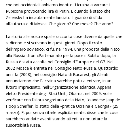
che noi occidentali abbiamo indotto l’Ucraina a varcare il
Rubicone provocando l’ira di Putin. E quando è stato che
Zelensky ha incautamente lanciato il guanto di sfida
all’autocrate di Mosca. Che giorno? Che mese? Che anno?
L
a storia alle nostre spalle racconta cose diverse da quelle che
si dicono e si scrivono in questi giorni. Dopo il crollo
dell’impero sovietico, ci fu, nel 1994, una proposta della Nato
alla Russia di un «Partenariato per la pace». Subito dopo, la
Russia è stata accolta nel Consiglio d’Europa e nel G7. Nel
2002 Mosca è entrata nel Consiglio Nato-Russia. Quattordici
anni fa (2008), nel consiglio Nato di Bucarest, gli Alleati
annunciarono che l’Ucraina sarebbe potuta entrare, in un
futuro imprecisato, nell’Organizzazione atlantica. Appena
eletto Presidente degli Stati Uniti, Obama, nel 2009, volle
verificare con l’allora segretario della Nato, l’olandese Jaap de
Hoop Scheffer, lo stato della «pratica Ucraina e Georgia» (25
marzo). E, pur senza citarle esplicitamente, disse che le cose
sarebbero andate avanti stando attenti a non urtare la
suscettibilità russa.