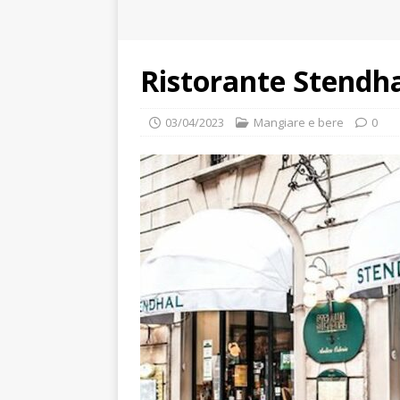
Ristorante Stendha
03/04/2023
Mangiare e bere
0