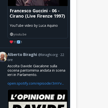
Francesco Guccini - 06 -
Cirano (Live Firenze 1997)
YouTube video by Luca Aquino
youtu.be
11
1
Alberto Biraghi
@biraghi.org
22
ore
Ascolta Davide Giacalone sulla
oscena pantomima andata in scena
ieri in Parlamento.
open.spotify.com/episode/3mYv...