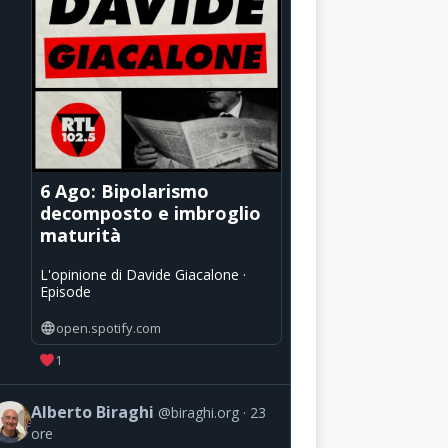
6 Ago: Bipolarismo
decomposto e imbroglio
maturità
L'opinione di Davide Giacalone ·
Episode
open.spotify.com
1
Alberto Biraghi
@biraghi.org
23
ore