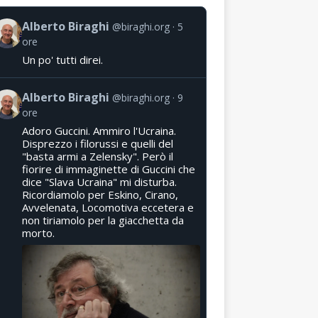
Alberto Biraghi
@biraghi.org
5
ore
Un po' tutti direi.
Alberto Biraghi
@biraghi.org
9
ore
Adoro Guccini. Ammiro l'Ucraina.
Disprezzo i filorussi e quelli del
"basta armi a Zelensky". Però il
fiorire di immaginette di Guccini che
dice "Slava Ucraina" mi disturba.
Ricordiamolo per Eskino, Cirano,
Avvelenata, Locomotiva eccetera e
non tiriamolo per la giacchetta da
morto.