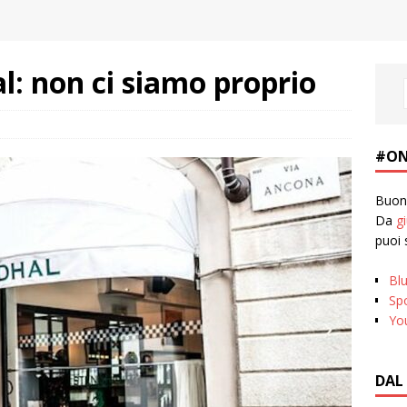
l: non ci siamo proprio
#ON
Buona
Da
g
puoi 
Bl
Spo
Yo
DAL