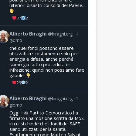
ulteriori disastri coi soldi del Paese.
37
2
Alberto Biraghi
@biraghi.org
1
giorno
che quei fondi possono essere
utilizzati in scostamento solo per
energia e difesa, anche perché
siamo già sotto procedura di
infrazione, quindi non possiamo fare
gabole.
29
2
Alberto Biraghi
@biraghi.org
1
giorno
Oggi il ￼ Partito Democratico ha
firmato una mozione scritta da M5S
in cui si chiede che i fondi del SAFE
siano utilizzati per la sanità.
Esattamente come Matteo Salvini,