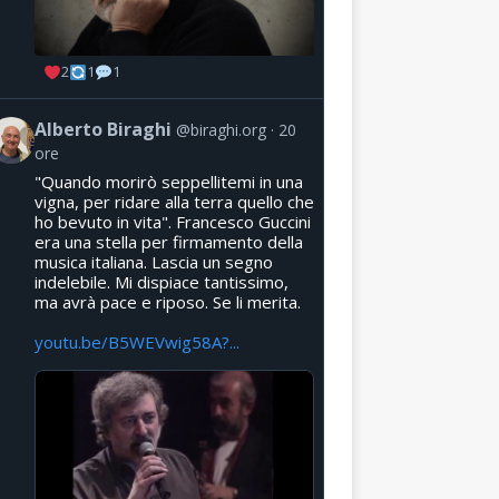
2
1
1
Alberto Biraghi
@biraghi.org
20
ore
"Quando morirò seppellitemi in una
vigna, per ridare alla terra quello che
ho bevuto in vita". Francesco Guccini
era una stella per firmamento della
musica italiana. Lascia un segno
indelebile. Mi dispiace tantissimo,
ma avrà pace e riposo. Se li merita.
youtu.be/B5WEVwig58A?...