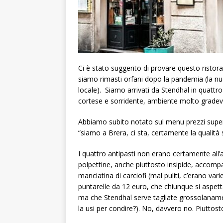
Ci è stato suggerito di provare questo ristora
siamo rimasti orfani dopo la pandemia (la nu
locale). Siamo arrivati da Stendhal in quattro 
cortese e sorridente, ambiente molto gradev
Abbiamo subito notato sul menu prezzi superio
“siamo a Brera, ci sta, certamente la qualità s
I quattro antipasti non erano certamente all’
polpettine, anche piuttosto insipide, accompa
manciatina di carciofi (mal puliti, c’erano va
puntarelle da 12 euro, che chiunque si aspett
ma che Stendhal serve tagliate grossolaname
la usi per condire?). No, davvero no. Piuttosto