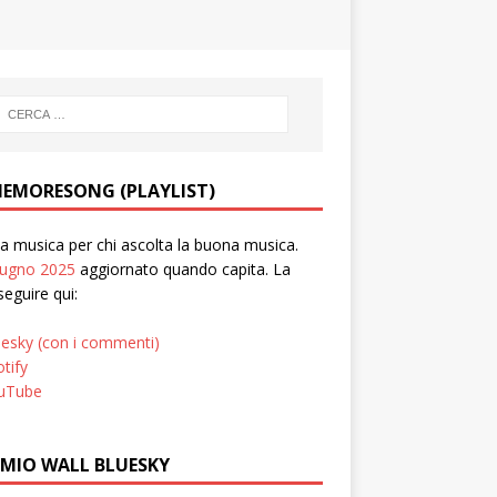
EMORESONG (PLAYLIST)
 musica per chi ascolta la buona musica.
iugno 2025
aggiornato quando capita. La
seguire qui:
uesky (con i commenti)
tify
uTube
 MIO WALL BLUESKY