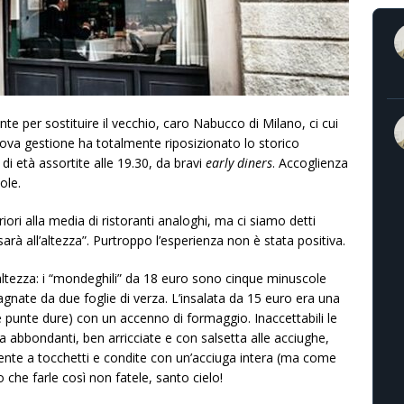
nte per sostituire il vecchio, caro Nabucco di Milano, ci cui
ova gestione ha totalmente riposizionato lo storico
di età assortite alle 19.30, da bravi
early diners
. Accoglienza
ole.
ri alla media di ristoranti analoghi, ma ci siamo detti
arà all’altezza”. Purtroppo l’esperienza non è stata positiva.
altezza: i “mondeghili” da 18 euro sono cinque minuscole
gnate da due foglie di verza. L’insalata da 15 euro era una
rie punte dure) con un accenno di formaggio. Inaccettabili le
a abbondanti, ben arricciate e con salsetta alle acciughe,
nte a tocchetti e condite con un’acciuga intera (ma come
 che farle così non fatele, santo cielo!