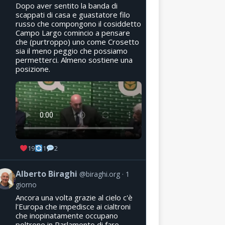
Dopo aver sentito la banda di
scappati di casa e guastatore filo
russo che compongono il cosiddetto
Campo Largo comincio a pensare
che (purtroppo) uno come Crosetto
sia il meno peggio che possiamo
permetterci. Almeno sostiene una
posizione.
19
1
2
Alberto Biraghi
@biraghi.org
1
giorno
Ancora una volta grazie al cielo c'è
l'Europa che impedisce ai cialtroni
che inopinatamente occupano
poltrone in Parlamento di fare