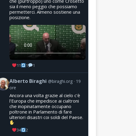
che (purtroppo) uno come Crosetto
sia il meno peggio che possiamo
permetterci. Almeno sostiene una
posizione.
11
1
1
Alberto Biraghi
@biraghi.org
19
ore
Ancora una volta grazie al cielo c'è
l'Europa che impedisce ai cialtroni
che inopinatamente occupano
poltrone in Parlamento di fare
ulteriori disastri coi soldi del Paese.
34
2