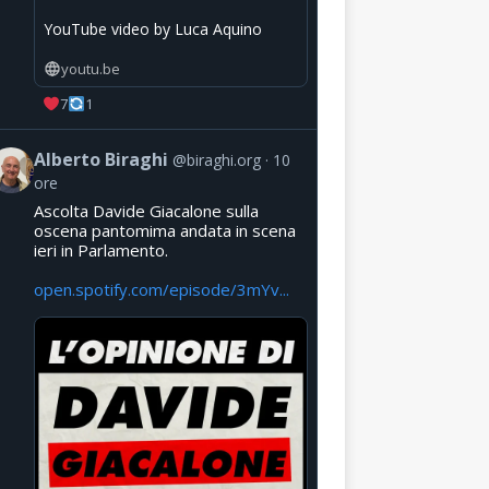
YouTube video by Luca Aquino
youtu.be
7
1
Alberto Biraghi
@biraghi.org
10
ore
Ascolta Davide Giacalone sulla
oscena pantomima andata in scena
ieri in Parlamento.
open.spotify.com/episode/3mYv...