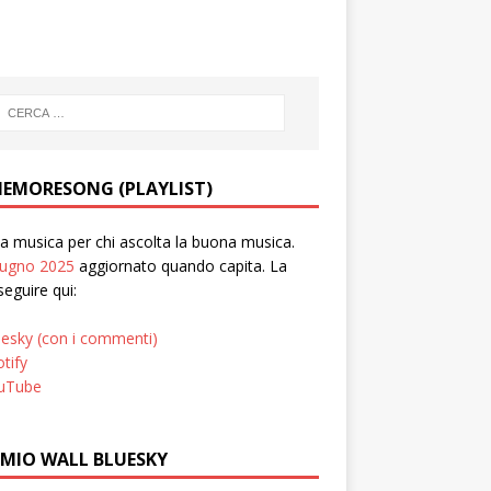
EMORESONG (PLAYLIST)
 musica per chi ascolta la buona musica.
iugno 2025
aggiornato quando capita. La
seguire qui:
uesky (con i commenti)
tify
uTube
 MIO WALL BLUESKY