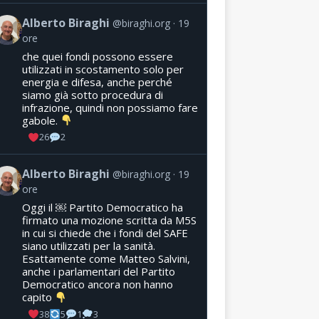
Alberto Biraghi
@biraghi.org
19
ore
che quei fondi possono essere
utilizzati in scostamento solo per
energia e difesa, anche perché
siamo già sotto procedura di
infrazione, quindi non possiamo fare
gabole.
26
2
Alberto Biraghi
@biraghi.org
19
ore
Oggi il ￼ Partito Democratico ha
firmato una mozione scritta da M5S
in cui si chiede che i fondi del SAFE
siano utilizzati per la sanità.
Esattamente come Matteo Salvini,
anche i parlamentari del Partito
Democratico ancora non hanno
capito
38
5
1
3