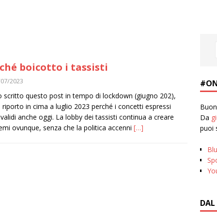
ché boicotto i tassisti
/07/2023
#ON
 scritto questo post in tempo di lockdown (giugno 202),
 riporto in cima a luglio 2023 perché i concetti espressi
Buona
validi anche oggi. La lobby dei tassisti continua a creare
Da
g
emi ovunque, senza che la politica accenni
[…]
puoi 
Bl
Spo
Yo
DAL