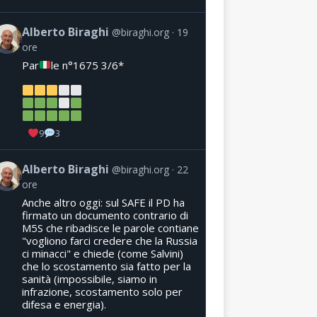
Alberto Biraghi
@biraghi.org
19
ore
Par
le n°1675 3/6*
9
3
Alberto Biraghi
@biraghi.org
22
ore
Anche altro oggi: sul SAFE il PD ha
firmato un documento contrario di
M5S che ribadisce le parole contiane
"vogliono farci credere che la Russia
ci minacci" e chiede (come Salvini)
che lo scostamento sia fatto per la
sanità (impossibile, siamo in
infrazione, scostamento solo per
difesa e energia).