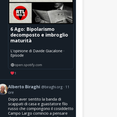
6 Ago: Bipolarismo
decomposto e imbroglio
maturità
L'opinione di Davide Giacalone ·
Episode
open.spotify.com
1
Alberto Biraghi
@biraghi.org
11
ore
Dopo aver sentito la banda di
scappati di casa e guastatore filo
russo che compongono il cosiddetto
Campo Largo comincio a pensare