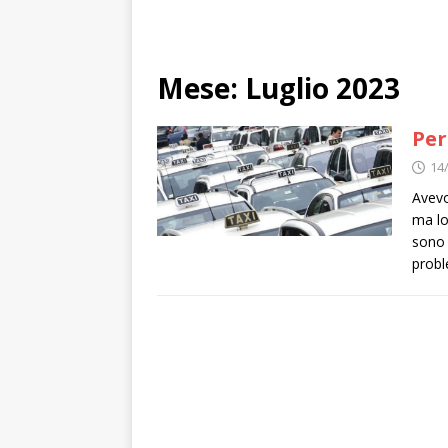
Mese:
Luglio 2023
Per
14
Avevo
ma lo
sono 
probl