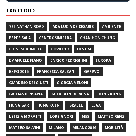
TAG CLOUD
729 NATHAN ROAD
ADA LUCIA DE CESARIS
AMBIENTE
BEPPE SALA
CENTROSINISTRA
CHAN HON CHUNG
CHINESE KUNG FU
COVID-19
DESTRA
EMANUELE FIANO
ENRICO FEDRIGHINI
EUROPA
EXPO 2015
FRANCESCA BALZANI
GARIWO
GIARDINO DEI GIUSTI
GIORGIA MELONI
GIULIANO PISAPIA
GUERRA IN UCRAINA
HONG KONG
HUNG GAR
HUNG KUEN
ISRAELE
LEGA
LETIZIA MORATTI
LORSIGNORI
M5S
MATTEO RENZI
MATTEO SALVINI
MILANO
MILANO2016
MOBILITÀ