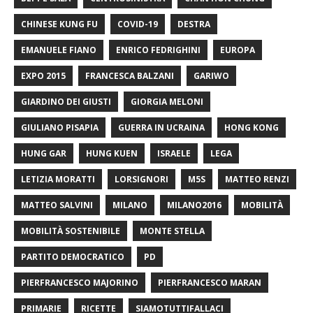
CHINESE KUNG FU
COVID-19
DESTRA
EMANUELE FIANO
ENRICO FEDRIGHINI
EUROPA
EXPO 2015
FRANCESCA BALZANI
GARIWO
GIARDINO DEI GIUSTI
GIORGIA MELONI
GIULIANO PISAPIA
GUERRA IN UCRAINA
HONG KONG
HUNG GAR
HUNG KUEN
ISRAELE
LEGA
LETIZIA MORATTI
LORSIGNORI
M5S
MATTEO RENZI
MATTEO SALVINI
MILANO
MILANO2016
MOBILITÀ
MOBILITÀ SOSTENIBILE
MONTE STELLA
PARTITO DEMOCRATICO
PD
PIERFRANCESCO MAJORINO
PIERFRANCESCO MARAN
PRIMARIE
RICETTE
SIAMOTUTTIFALLACI