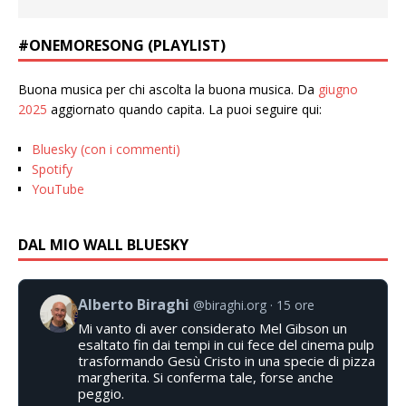
#ONEMORESONG (PLAYLIST)
Buona musica per chi ascolta la buona musica. Da
giugno
2025
aggiornato quando capita. La puoi seguire qui:
Bluesky (con i commenti)
Spotify
YouTube
DAL MIO WALL BLUESKY
Alberto Biraghi
@biraghi.org
15 ore
Mi vanto di aver considerato Mel Gibson un
esaltato fin dai tempi in cui fece del cinema pulp
trasformando Gesù Cristo in una specie di pizza
margherita. Si conferma tale, forse anche
peggio.