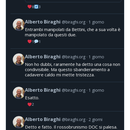
8
3
Alberto Biraghi
@biraghi.org
1 giorno
Entrambi manipolati da Bettini, che a sua volta è
manipolato da questi due.
1
1
Alberto Biraghi
@biraghi.org
1 giorno
Non ho dubbi, raramente ha detto una cosa non
condivisibile. Ma questo sbandieramento a
cadavere caldo mi mette tristezza.
Alberto Biraghi
@biraghi.org
1 giorno
Esatto.
2
Alberto Biraghi
@biraghi.org
2 giorni
Detto e fatto. Il rossobrunismo DOC si palesa.