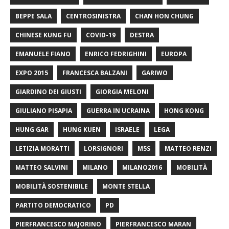
BEPPE SALA
CENTROSINISTRA
CHAN HON CHUNG
CHINESE KUNG FU
COVID-19
DESTRA
EMANUELE FIANO
ENRICO FEDRIGHINI
EUROPA
EXPO 2015
FRANCESCA BALZANI
GARIWO
GIARDINO DEI GIUSTI
GIORGIA MELONI
GIULIANO PISAPIA
GUERRA IN UCRAINA
HONG KONG
HUNG GAR
HUNG KUEN
ISRAELE
LEGA
LETIZIA MORATTI
LORSIGNORI
M5S
MATTEO RENZI
MATTEO SALVINI
MILANO
MILANO2016
MOBILITÀ
MOBILITÀ SOSTENIBILE
MONTE STELLA
PARTITO DEMOCRATICO
PD
PIERFRANCESCO MAJORINO
PIERFRANCESCO MARAN