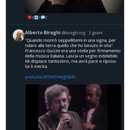
5
1
2
Alberto Biraghi
@biraghi.org
2 giorni
"Quando morirò seppellitemi in una vigna, per
ridare alla terra quello che ho bevuto in vita".
Francesco Guccini era una stella per firmamento
della musica italiana. Lascia un segno indelebile.
Mi dispiace tantissimo, ma avrà pace e riposo.
Se li merita.
youtu.be/B5WEVwig58A?...