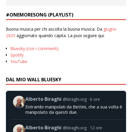
#ONEMORESONG (PLAYLIST)
Buona musica per chi ascolta la buona musica. Da
giugno
2025
aggiornato quando capita. La puoi seguire qui:
Bluesky (con i commenti)
Spotify
YouTube
DAL MIO WALL BLUESKY
Alberto Biraghi
@biraghi.org
6 ore
Entrambi manipolati da Bettini, che a sua volta è
manipolato da questi due.
Alberto Biraghi
@biraghi.org
12 ore