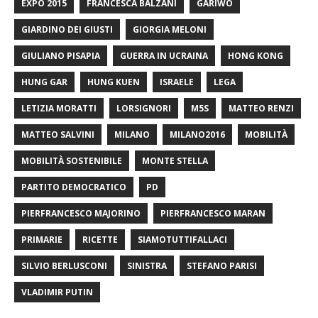
EXPO 2015
FRANCESCA BALZANI
GARIWO
GIARDINO DEI GIUSTI
GIORGIA MELONI
GIULIANO PISAPIA
GUERRA IN UCRAINA
HONG KONG
HUNG GAR
HUNG KUEN
ISRAELE
LEGA
LETIZIA MORATTI
LORSIGNORI
M5S
MATTEO RENZI
MATTEO SALVINI
MILANO
MILANO2016
MOBILITÀ
MOBILITÀ SOSTENIBILE
MONTE STELLA
PARTITO DEMOCRATICO
PD
PIERFRANCESCO MAJORINO
PIERFRANCESCO MARAN
PRIMARIE
RICETTE
SIAMOTUTTIFALLACI
SILVIO BERLUSCONI
SINISTRA
STEFANO PARISI
VLADIMIR PUTIN