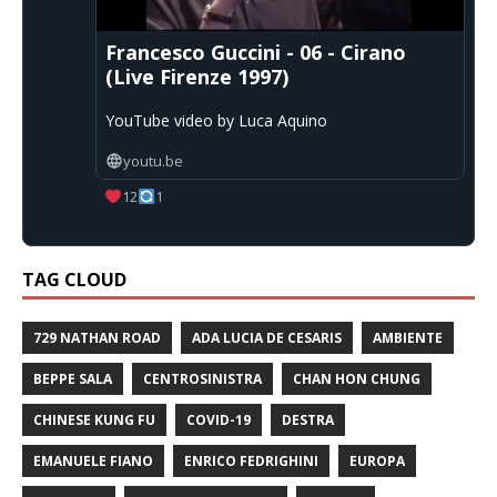
Francesco Guccini - 06 - Cirano
(Live Firenze 1997)
YouTube video by Luca Aquino
youtu.be
12
1
TAG CLOUD
729 NATHAN ROAD
ADA LUCIA DE CESARIS
AMBIENTE
BEPPE SALA
CENTROSINISTRA
CHAN HON CHUNG
CHINESE KUNG FU
COVID-19
DESTRA
EMANUELE FIANO
ENRICO FEDRIGHINI
EUROPA