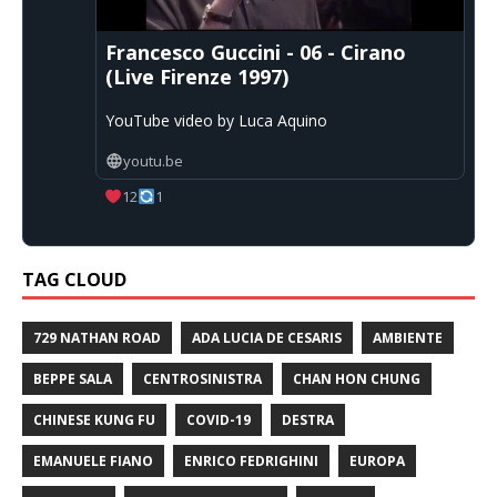
Francesco Guccini - 06 - Cirano
(Live Firenze 1997)
YouTube video by Luca Aquino
youtu.be
12
1
TAG CLOUD
729 NATHAN ROAD
ADA LUCIA DE CESARIS
AMBIENTE
BEPPE SALA
CENTROSINISTRA
CHAN HON CHUNG
CHINESE KUNG FU
COVID-19
DESTRA
EMANUELE FIANO
ENRICO FEDRIGHINI
EUROPA