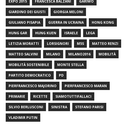
EXPO 2015
FRANCESCA BALZANI
GARIWO
GIARDINO DEI GIUSTI
GIORGIA MELONI
GIULIANO PISAPIA
GUERRA IN UCRAINA
HONG KONG
HUNG GAR
HUNG KUEN
ISRAELE
LEGA
LETIZIA MORATTI
LORSIGNORI
M5S
MATTEO RENZI
MATTEO SALVINI
MILANO
MILANO2016
MOBILITÀ
MOBILITÀ SOSTENIBILE
MONTE STELLA
PARTITO DEMOCRATICO
PD
PIERFRANCESCO MAJORINO
PIERFRANCESCO MARAN
PRIMARIE
RICETTE
SIAMOTUTTIFALLACI
SILVIO BERLUSCONI
SINISTRA
STEFANO PARISI
VLADIMIR PUTIN