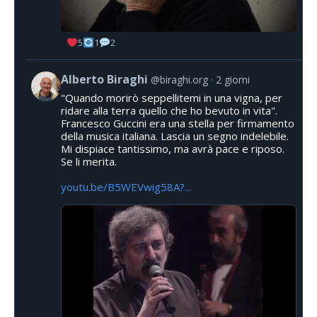
5
1
2
Alberto Biraghi
@biraghi.org
2 giorni
"Quando morirò seppellitemi in una vigna, per
ridare alla terra quello che ho bevuto in vita".
Francesco Guccini era una stella per firmamento
della musica italiana. Lascia un segno indelebile.
Mi dispiace tantissimo, ma avrà pace e riposo.
Se li merita.
youtu.be/B5WEVwig58A?...