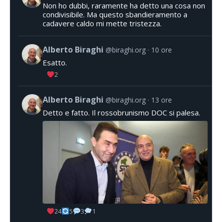
Non ho dubbi, raramente ha detto una cosa non
condivisibile. Ma questo sbandieramento a
cadavere caldo mi mette tristezza.
Alberto Biraghi
@biraghi.org
10 ore
Esatto.
2
Alberto Biraghi
@biraghi.org
13 ore
Detto e fatto. Il rossobrunismo DOC si palesa.
24
5
3
1