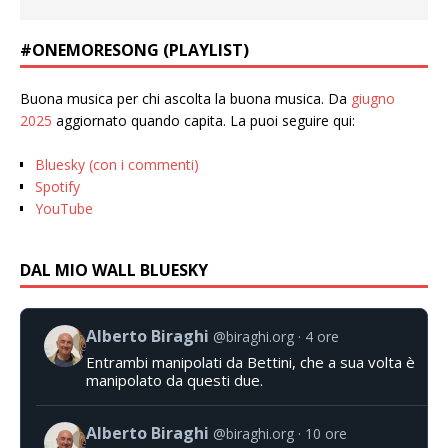
#ONEMORESONG (PLAYLIST)
Buona musica per chi ascolta la buona musica. Da
giugno
2025
aggiornato quando capita. La puoi seguire qui:
Bluesky (con i commenti)
Spotify
YouTube
DAL MIO WALL BLUESKY
Alberto Biraghi
@biraghi.org
4 ore
Entrambi manipolati da Bettini, che a sua volta è
manipolato da questi due.
Alberto Biraghi
@biraghi.org
10 ore