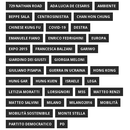
729 NATHAN ROAD
ADA LUCIA DE CESARIS
AMBIENTE
BEPPE SALA
CENTROSINISTRA
CHAN HON CHUNG
CHINESE KUNG FU
COVID-19
DESTRA
EMANUELE FIANO
ENRICO FEDRIGHINI
EUROPA
EXPO 2015
FRANCESCA BALZANI
GARIWO
GIARDINO DEI GIUSTI
GIORGIA MELONI
GIULIANO PISAPIA
GUERRA IN UCRAINA
HONG KONG
HUNG GAR
HUNG KUEN
ISRAELE
LEGA
LETIZIA MORATTI
LORSIGNORI
M5S
MATTEO RENZI
MATTEO SALVINI
MILANO
MILANO2016
MOBILITÀ
MOBILITÀ SOSTENIBILE
MONTE STELLA
PARTITO DEMOCRATICO
PD