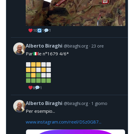
10
1
1
Alberto Biraghi
@biraghi.org
23 ore
Par
le n°1679 4/6*
8
1
Alberto Biraghi
@biraghi.org
1 giorno
Per esempio...
www.instagram.com/reel/DSz0G87...