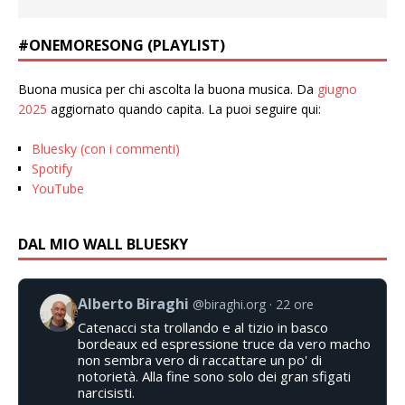
#ONEMORESONG (PLAYLIST)
Buona musica per chi ascolta la buona musica. Da
giugno
2025
aggiornato quando capita. La puoi seguire qui:
Bluesky (con i commenti)
Spotify
YouTube
DAL MIO WALL BLUESKY
Alberto Biraghi
@biraghi.org
22 ore
Catenacci sta trollando e al tizio in basco
bordeaux ed espressione truce da vero macho
non sembra vero di raccattare un po' di
notorietà. Alla fine sono solo dei gran sfigati
narcisisti.