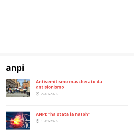
anpi
Antisemitismo mascherato da
antisionismo
29/01/2026
ANPI: “ha stata la natoh”
05/01/2026