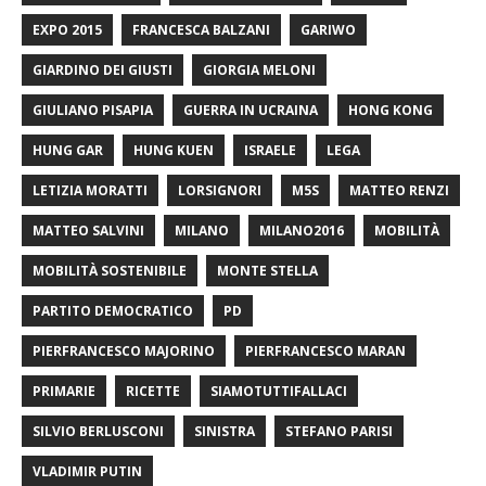
EXPO 2015
FRANCESCA BALZANI
GARIWO
GIARDINO DEI GIUSTI
GIORGIA MELONI
GIULIANO PISAPIA
GUERRA IN UCRAINA
HONG KONG
HUNG GAR
HUNG KUEN
ISRAELE
LEGA
LETIZIA MORATTI
LORSIGNORI
M5S
MATTEO RENZI
MATTEO SALVINI
MILANO
MILANO2016
MOBILITÀ
MOBILITÀ SOSTENIBILE
MONTE STELLA
PARTITO DEMOCRATICO
PD
PIERFRANCESCO MAJORINO
PIERFRANCESCO MARAN
PRIMARIE
RICETTE
SIAMOTUTTIFALLACI
SILVIO BERLUSCONI
SINISTRA
STEFANO PARISI
VLADIMIR PUTIN