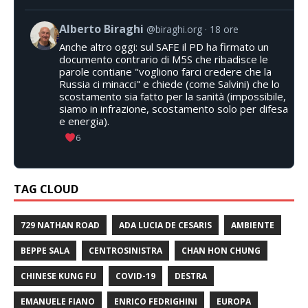
Alberto Biraghi
@biraghi.org
18 ore
Anche altro oggi: sul SAFE il PD ha firmato un
documento contrario di M5S che ribadisce le
parole contiane "vogliono farci credere che la
Russia ci minacci" e chiede (come Salvini) che lo
scostamento sia fatto per la sanità (impossibile,
siamo in infrazione, scostamento solo per difesa
e energia).
6
TAG CLOUD
729 NATHAN ROAD
ADA LUCIA DE CESARIS
AMBIENTE
BEPPE SALA
CENTROSINISTRA
CHAN HON CHUNG
CHINESE KUNG FU
COVID-19
DESTRA
EMANUELE FIANO
ENRICO FEDRIGHINI
EUROPA