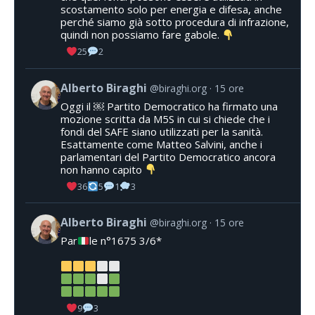
scostamento solo per energia e difesa, anche
perché siamo già sotto procedura di infrazione,
quindi non possiamo fare gabole.
25
2
Alberto Biraghi
@biraghi.org
15 ore
Oggi il ￼ Partito Democratico ha firmato una
mozione scritta da M5S in cui si chiede che i
fondi del SAFE siano utilizzati per la sanità.
Esattamente come Matteo Salvini, anche i
parlamentari del Partito Democratico ancora
non hanno capito
36
5
1
3
Alberto Biraghi
@biraghi.org
15 ore
Par
le n°1675 3/6*
9
3